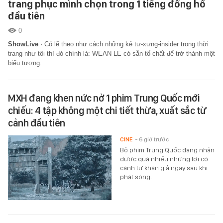
trang phục mình chọn trong 1 tiếng đồng hồ
đầu tiên
0
ShowLive
·
Có lẽ theo như cách những kẻ tự-xưng-insider trong thời
trang như tôi thì đó chính là: WEAN LE có sẵn tố chất để trở thành một
biểu tượng.
MXH đang khen nức nở 1 phim Trung Quốc mới
chiếu: 4 tập không một chi tiết thừa, xuất sắc từ
cảnh đầu tiên
CINE
- 6 giờ trước
Bộ phim Trung Quốc đang nhận
được quá nhiều những lời có
cánh từ khán giả ngay sau khi
phát sóng.