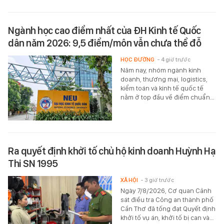
Ngành học cao điểm nhất của ĐH Kinh tế Quốc
dân năm 2026: 9,5 điểm/môn vẫn chưa thể đỗ
HỌC ĐƯỜNG
- 4 giờ trước
Năm nay, nhóm ngành kinh
doanh, thương mại, logistics,
kiểm toán và kinh tế quốc tế
nằm ở top đầu về điểm chuẩn…
Ra quyết định khởi tố chủ hộ kinh doanh Huỳnh Hạ
Thi SN 1995
XÃ HỘI
- 3 giờ trước
Ngày 7/8/2026, Cơ quan Cảnh
sát điều tra Công an thành phố
Cần Thơ đã tống đạt Quyết định
khởi tố vụ án, khởi tố bị can và…