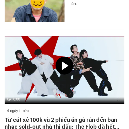
nần.
0:00
- 4 ngày trước
Từ cát xê 100k và 2 phiếu ăn gà rán đến ban
nhạc sold-out nhà thi đấu: The Flob đã hết…