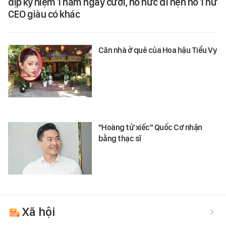
dịp kỷ niệm 1 năm ngày cưới, nô nức đi hẹn hò 1 nữ
CEO giàu có khác
Căn nhà ở quê của Hoa hậu Tiểu Vy
"Hoàng tử xiếc" Quốc Cơ nhận
bằng thạc sĩ
Xã hội