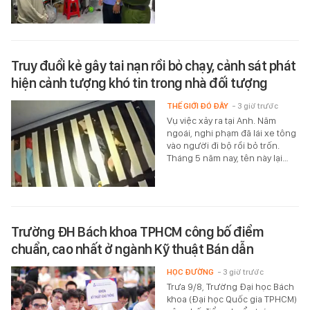
Truy đuổi kẻ gây tai nạn rồi bỏ chạy, cảnh sát phát
hiện cảnh tượng khó tin trong nhà đối tượng
THẾ GIỚI ĐÓ ĐÂY
- 3 giờ trước
Vụ việc xảy ra tại Anh. Năm
ngoái, nghi phạm đã lái xe tông
vào người đi bộ rồi bỏ trốn.
Tháng 5 năm nay, tên này lại…
Trường ĐH Bách khoa TPHCM công bố điểm
chuẩn, cao nhất ở ngành Kỹ thuật Bán dẫn
HỌC ĐƯỜNG
- 3 giờ trước
Trưa 9/8, Trường Đại học Bách
khoa (Đại học Quốc gia TPHCM)