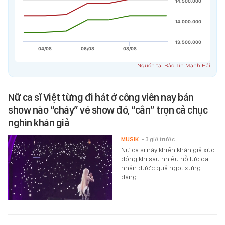
Nữ ca sĩ Việt từng đi hát ở công viên nay bán
show nào “cháy” vé show đó, “cân” trọn cả chục
nghìn khán giả
MUSIK
- 3 giờ trước
Nữ ca sĩ này khiến khán giả xúc
động khi sau nhiều nỗ lực đã
nhận được quả ngọt xứng
đáng.