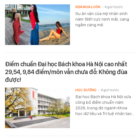
XEM MUA LUÔN
- 4 giờ trước
Gu ăn vận của mỹ nhân sinh
năm 1981 cực nịnh mắt, càng
ngắm càng mê.
Điểm chuẩn Đại học Bách khoa Hà Nội cao nhất
29,54, 9,84 điểm/môn vẫn chưa đỗ: Không đùa
được!
HỌC ĐƯỜNG
- 4 giờ trước
Đại học Bách khoa Hà Nội vừa
công bố điểm chuẩn năm
2026, trong đó ngành Khoa
học dữ liệu và Trí tuệ nhân tạo…