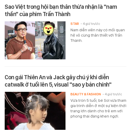
Sao Việt trong hội bạn thân thừa nhận là "nam
thần" của phim Trấn Thành
STAR
- 4 giờ trước
Nam diễn viên này có mối quan
hệ vô cùng thân thiết với Trấn
Thành.
Con gái Thiên An và Jack gây chú ý khi diễn
catwalk ở tuổi lên 5, visual "sao y bản chính"
BEAUTY & FASHION
- 4 giờ trước
Vừa tròn 5 tuổi, bé Sol vừa tham
gia trình diễn ở một sự kiện thời
trang lớn dành cho trẻ em với
phong thái đáng khen ngợi.