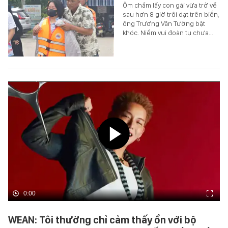
Ôm chầm lấy con gái vừa trở về
sau hơn 8 giờ trôi dạt trên biển,
ông Trương Văn Tường bật
khóc. Niềm vui đoàn tụ chưa…
0:00
WEAN: Tôi thường chỉ cảm thấy ổn với bộ