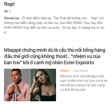
flop!
0
ShowLive
·
Ở thời điểm hiện tại, The Flob đã không còn… “flop” với
những tour diễn riêng cháy vé liên tục như ĐẠI ĐỒNG Tour hay ĐẠI
KHẢI HOÀN Tour diễn ra trên cả nước. Và tại đây, 5 chàng trai tự tin
đ…
Mbappé chứng minh dù là cầu thủ nổi tiếng hàng
đầu thế giới cũng không thoát... "nhiệm vụ của
bạn trai" khi ở cạnh mỹ nhân Ester Expósito
SPORT
- 2 giờ trước
Một bức ảnh của Mbappe bất
ngờ chiếm trọn sự chú ý vì lý do
mà bất kỳ chàng trai nào cũng
có thể đồng cảm.