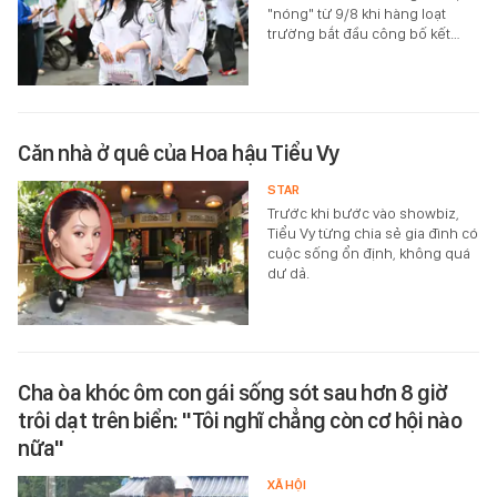
"nóng" từ 9/8 khi hàng loạt
trường bắt đầu công bố kết…
Căn nhà ở quê của Hoa hậu Tiểu Vy
STAR
Trước khi bước vào showbiz,
Tiểu Vy từng chia sẻ gia đình có
cuộc sống ổn định, không quá
dư dả.
Cha òa khóc ôm con gái sống sót sau hơn 8 giờ
trôi dạt trên biển: "Tôi nghĩ chẳng còn cơ hội nào
nữa"
XÃ HỘI