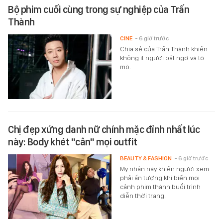
Bộ phim cuối cùng trong sự nghiệp của Trấn
Thành
CINE
- 6 giờ trước
Chia sẻ của Trấn Thành khiến
không ít người bất ngờ và tò
mò.
Chị đẹp xứng danh nữ chính mặc đỉnh nhất lúc
này: Body khét "cân" mọi outfit
BEAUTY & FASHION
- 6 giờ trước
Mỹ nhân này khiến người xem
phải ấn tượng khi biến mọi
cảnh phim thành buổi trình
diễn thời trang.