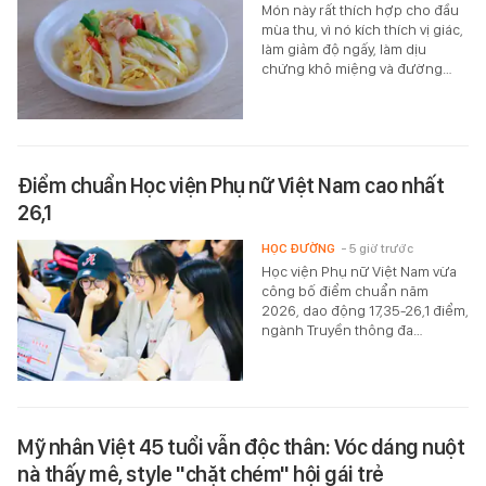
Món này rất thích hợp cho đầu
mùa thu, vì nó kích thích vị giác,
làm giảm độ ngấy, làm dịu
chứng khô miệng và đường…
Điểm chuẩn Học viện Phụ nữ Việt Nam cao nhất
26,1
HỌC ĐƯỜNG
- 5 giờ trước
Học viện Phụ nữ Việt Nam vừa
công bố điểm chuẩn năm
2026, dao động 17,35-26,1 điểm,
ngành Truyền thông đa…
Mỹ nhân Việt 45 tuổi vẫn độc thân: Vóc dáng nuột
nà thấy mê, style "chặt chém" hội gái trẻ