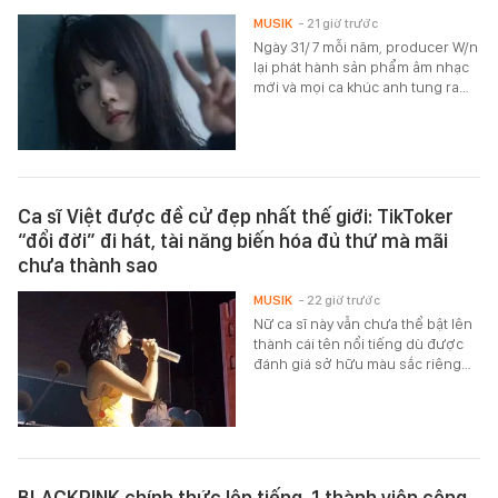
MUSIK
- 21 giờ trước
Ngày 31/7 mỗi năm, producer W/n
lại phát hành sản phẩm âm nhạc
mới và mọi ca khúc anh tung ra…
Ca sĩ Việt được đề cử đẹp nhất thế giới: TikToker
“đổi đời” đi hát, tài năng biến hóa đủ thứ mà mãi
chưa thành sao
MUSIK
- 22 giờ trước
Nữ ca sĩ này vẫn chưa thể bật lên
thành cái tên nổi tiếng dù được
đánh giá sở hữu màu sắc riêng…
BLACKPINK chính thức lên tiếng, 1 thành viên công