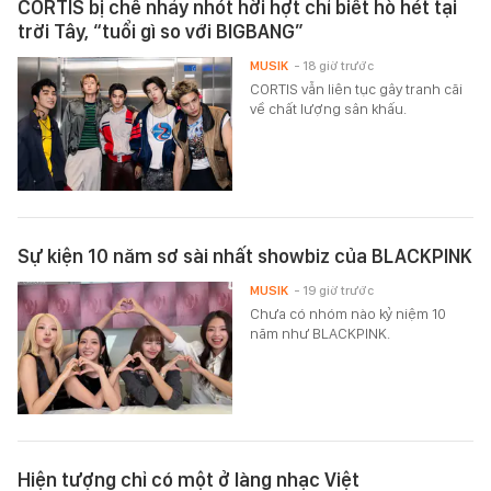
CORTIS bị chê nhảy nhót hời hợt chỉ biết hò hét tại
trời Tây, “tuổi gì so với BIGBANG”
MUSIK
- 18 giờ trước
CORTIS vẫn liên tục gây tranh cãi
về chất lượng sân khấu.
Sự kiện 10 năm sơ sài nhất showbiz của BLACKPINK
MUSIK
- 19 giờ trước
Chưa có nhóm nào kỷ niệm 10
năm như BLACKPINK.
Hiện tượng chỉ có một ở làng nhạc Việt