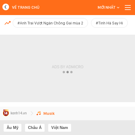
VỀ TRANG CHỦ
MỚI NHẤT
MỚI NHẤT
#Anh Trai Vượt Ngàn Chông Gai mùa 2
#Tinh Hà Say Hi
Xem thêm
Musik
Âu Mỹ
Châu Á
Việt Nam