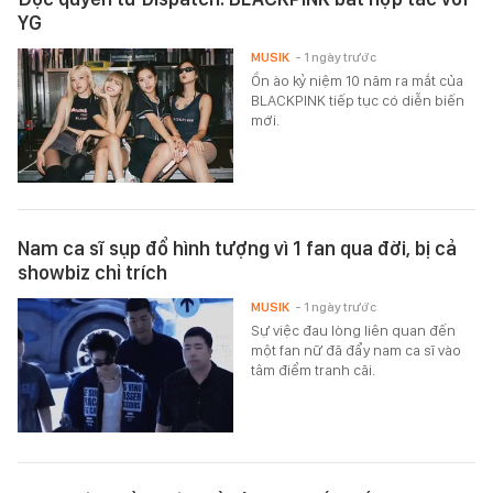
YG
MUSIK
- 1 ngày trước
Ồn ào kỷ niệm 10 năm ra mắt của
BLACKPINK tiếp tục có diễn biến
mới.
Nam ca sĩ sụp đổ hình tượng vì 1 fan qua đời, bị cả
showbiz chỉ trích
MUSIK
- 1 ngày trước
Sự việc đau lòng liên quan đến
một fan nữ đã đẩy nam ca sĩ vào
tâm điểm tranh cãi.