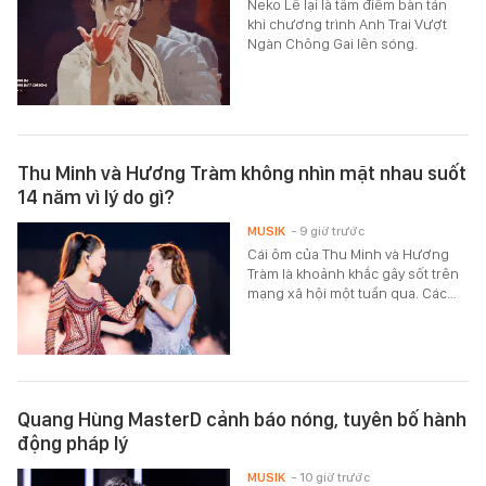
Neko Lê lại là tâm điểm bàn tán
khi chương trình Anh Trai Vượt
Ngàn Chông Gai lên sóng.
Thu Minh và Hương Tràm không nhìn mặt nhau suốt
14 năm vì lý do gì?
MUSIK
- 9 giờ trước
Cái ôm của Thu Minh và Hương
Tràm là khoảnh khắc gây sốt trên
mạng xã hội một tuần qua. Các…
Quang Hùng MasterD cảnh báo nóng, tuyên bố hành
động pháp lý
MUSIK
- 10 giờ trước