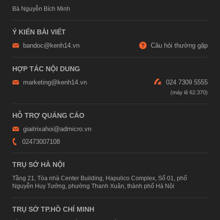
Bà Nguyễn Bích Minh
Ý KIẾN BÀI VIẾT
bandoc@kenh14.vn
Câu hỏi thường gặp
HỢP TÁC NỘI DUNG
marketing@kenh14.vn
024 7309 5555
HỖ TRỢ QUẢNG CÁO
giaitrixahoi@admicro.vn
02473007108
TRỤ SỞ HÀ NỘI
Tầng 21, Tòa nhà Center Building, Hapulico Complex, Số 01, phố
Nguyễn Huy Tưởng, phường Thanh Xuân, thành phố Hà Nội
TRỤ SỞ TP.HỒ CHÍ MINH