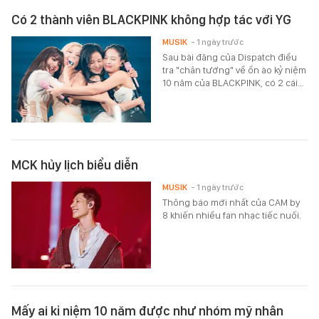
Có 2 thành viên BLACKPINK không hợp tác với YG
MUSIK
- 1 ngày trước
Sau bài đăng của Dispatch điều
tra "chân tướng" về ồn ào kỷ niệm
10 năm của BLACKPINK, có 2 cái…
MCK hủy lịch biểu diễn
MUSIK
- 1 ngày trước
Thông báo mới nhất của CAM by
8 khiến nhiều fan nhạc tiếc nuối.
Mấy ai kỉ niệm 10 năm được như nhóm mỹ nhân