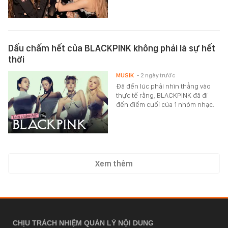
Dấu chấm hết của BLACKPINK không phải là sự hết
thời
MUSIK
- 2 ngày trước
Đã đến lúc phải nhìn thẳng vào
thực tế rằng, BLACKPINK đã đi
đến điểm cuối của 1 nhóm nhạc.
Xem thêm
CHỊU TRÁCH NHIỆM QUẢN LÝ NỘI DUNG