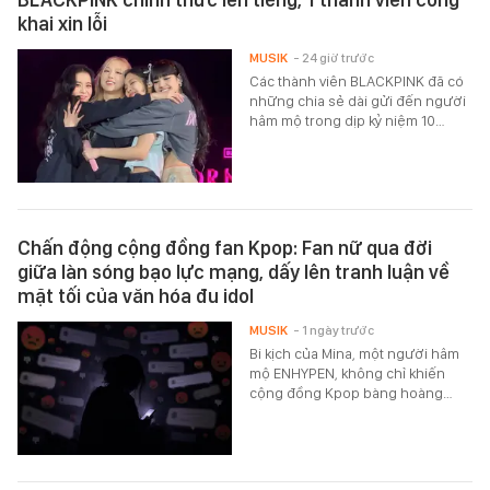
khai xin lỗi
MUSIK
- 24 giờ trước
Các thành viên BLACKPINK đã có
những chia sẻ dài gửi đến người
hâm mộ trong dịp kỷ niệm 10…
Chấn động cộng đồng fan Kpop: Fan nữ qua đời
giữa làn sóng bạo lực mạng, dấy lên tranh luận về
mặt tối của văn hóa đu idol
MUSIK
- 1 ngày trước
Bi kịch của Mina, một người hâm
mộ ENHYPEN, không chỉ khiến
cộng đồng Kpop bàng hoàng…