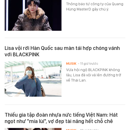
Thông báo từ công ty của Quang
Hùng MasterD gây chú ý.
Lisa vội rời Hàn Quốc sau màn tái hợp chóng vánh
với BLACKPINK
MUSIK
- 11 giờ trước
Vừa hội ngộ BLACKPINK không
lâu, Lisa đã vội vã lên đường trở
về Thái Lan.
Thiếu gia tập đoàn nhựa nức tiếng Việt Nam: Hát
ngọt như "mía lùi", vợ đẹp tài năng hết chỗ chê