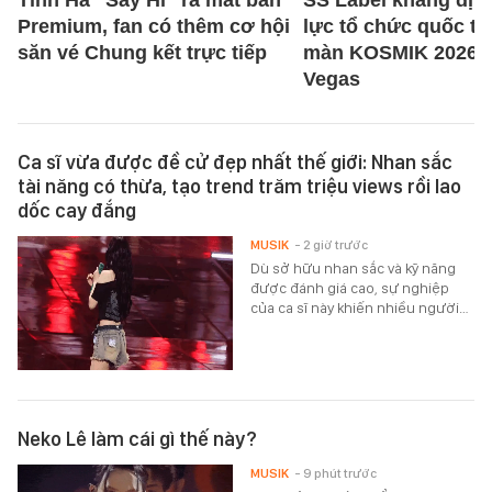
Tinh Hà "Say Hi" ra mắt bản
SS Label khẳng địn
Premium, fan có thêm cơ hội
lực tổ chức quốc tế 
săn vé Chung kết trực tiếp
màn KOSMIK 2026 t
Vegas
Ca sĩ vừa được đề cử đẹp nhất thế giới: Nhan sắc
tài năng có thừa, tạo trend trăm triệu views rồi lao
dốc cay đắng
MUSIK
- 2 giờ trước
Dù sở hữu nhan sắc và kỹ năng
được đánh giá cao, sự nghiệp
của ca sĩ này khiến nhiều người…
Neko Lê làm cái gì thế này?
MUSIK
- 9 phút trước