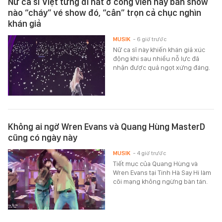
Nữ ca sĩ Việt từng đi hát ở công viên nay bán show
nào “cháy” vé show đó, “cân” trọn cả chục nghìn
khán giả
MUSIK
- 6 giờ trước
Nữ ca sĩ này khiến khán giả xúc
động khi sau nhiều nỗ lực đã
nhận được quả ngọt xứng đáng.
Không ai ngờ Wren Evans và Quang Hùng MasterD
cũng có ngày này
MUSIK
- 4 giờ trước
Tiết mục của Quang Hùng và
Wren Evans tại Tinh Hà Say Hi làm
cõi mạng không ngừng bàn tán.