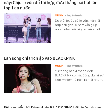
này: Chịu lỗ vốn để tái hợp, đưa thẳng bài hát lên
top 1 cả nước
MUSIK
- 1 ngày trước
Dù biết trước sẽ lỗ vốn, màn tái
hợp sau gần 10 năm vẫn giúp
nhóm nhạc nữ này tạo nên một…
Làn sóng chỉ trích ập vào BLACKPINK
MUSIK
- 1 ngày trước
YG thông báo 4 thành viên
BLACKPINK có mặt đông đủ tại sự
kiện kỷ niệm 10 năm ra mắt nhóm.
…
Độc quyền từ Dispatch: BLACKPINK bất hợp tác với