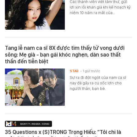
Các thành viên viết tâm thư, gửi
lời xin lỗi khán giả khi kế hoạch kỷ
niệm 10 năm ra mắt của…
Tang lễ nam ca sĩ 8X được tìm thấy tử vong dưới
sông: Mẹ già - bạn gái khóc nghẹn, dàn sao thất
thần đến tiễn biệt
STAR
- 1 giờ trước
Sự ra đi đột ngột của nam ca sĩ
này đã gây ra cú sốc lớn cho
người thân, bạn bè.
35 Questions x (S)TRONG Trọng Hiếu: “Tôi chỉ là