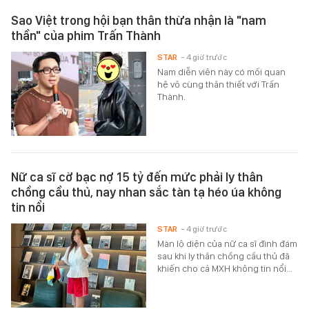
Sao Việt trong hội bạn thân thừa nhận là "nam
thần" của phim Trấn Thành
STAR
- 4 giờ trước
Nam diễn viên này có mối quan
hệ vô cùng thân thiết với Trấn
Thành.
Nữ ca sĩ cờ bạc nợ 15 tỷ đến mức phải ly thân
chồng cầu thủ, nay nhan sắc tàn tạ héo úa không
tin nổi
STAR
- 4 giờ trước
Màn lộ diện của nữ ca sĩ đình đám
sau khi ly thân chồng cầu thủ đã
khiến cho cả MXH không tin nổi…