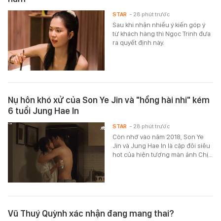
STAR
- 28 phút trước
Sau khi nhận nhiều ý kiến góp ý
từ khách hàng thì Ngọc Trinh đưa
ra quyết định này.
Nụ hôn khó xử của Son Ye Jin và "hồng hài nhi" kém
6 tuổi Jung Hae In
STAR
- 28 phút trước
Còn nhớ vào năm 2018, Son Ye
Jin và Jung Hae In là cặp đôi siêu
hot của hiện tượng màn ảnh Chị…
Vũ Thuý Quỳnh xác nhận đang mang thai?