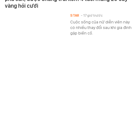
Mỹ nhân người miền Tây là tiểu thư nhưng gia đình
phá sản, được chàng trai kém 4 tuổi mang 20 cây
vàng hỏi cưới
STAR
- 17 giờ trước
Cuộc sống của nữ diễn viên này
có nhiều thay đổi sau khi gia đình
gặp biến cố.
Lisa xuất hiện, bị soi chi tiết lạ giữa ồn ào bất hợp
tác trong sự kiện 10 năm của BLACKPINK
STAR
- 17 giờ trước
Động thái của Lisa (BLACKPINK)
giữa tâm bão đang nhận được sự
chú ý lớn.