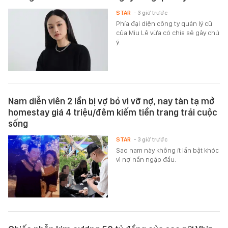
STAR
- 3 giờ trước
Phía đại diện công ty quản lý cũ
của Miu Lê vừa có chia sẻ gây chú
ý.
Nam diễn viên 2 lần bị vợ bỏ vì vỡ nợ, nay tàn tạ mở
homestay giá 4 triệu/đêm kiếm tiền trang trải cuộc
sống
STAR
- 3 giờ trước
Sao nam này không ít lần bật khóc
vì nợ nần ngập đầu.