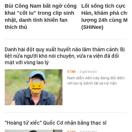
Bùi Công Nam bất ngờ công
Lối sống tích cực c
khai "cốt iu" trong clip sinh
Hàn, khám phá chu 
nhật, danh tính khiến fan
lượng 24h cùng MI
thích thú
(SHINee)
Danh hài đột quỵ xuất huyết não lâm thảm cảnh: Bị
liệt nửa người khó nói chuyện, vừa ra viện đã đối
mặt với vòng lao lý
STAR
- 2 giờ trước
Nam diễn viên này đang đối diện
với lao lý, bệnh tật và nợ nần.
"Hoàng tử xiếc" Quốc Cơ nhận bằng thạc sĩ
STAR
- 2 giờ trước