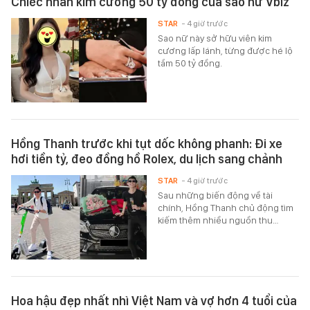
Chiếc nhẫn kim cương 50 tỷ đồng của sao nữ Vbiz
STAR
- 4 giờ trước
Sao nữ này sở hữu viên kim
cương lấp lánh, từng được hé lộ
tầm 50 tỷ đồng.
Hồng Thanh trước khi tụt dốc không phanh: Đi xe
hơi tiền tỷ, đeo đồng hồ Rolex, du lịch sang chảnh
STAR
- 4 giờ trước
Sau những biến động về tài
chính, Hồng Thanh chủ động tìm
kiếm thêm nhiều nguồn thu…
Hoa hậu đẹp nhất nhì Việt Nam và vợ hơn 4 tuổi của