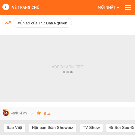
VỀ TRANG CHỦ
MỚI NHẤT
MỚI NHẤT
#Ồn ào của Thư Đan Nguyễn
Xem thêm
Star
Sao Việt
Hội bạn thân Showbiz
TV Show
Đi Soi Sao Đi