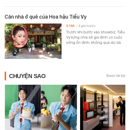
Căn nhà ở quê của Hoa hậu Tiểu Vy
STAR
- 3 giờ trước
Trước khi bước vào showbiz, Tiểu
Vy từng chia sẻ gia đình có cuộc
sống ổn định, không quá dư dả.
CHUYỆN SAO
Được tài trợ