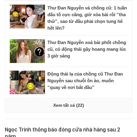
Thư Đan Nguyễn và chồng cũ: 1 tuần
đấu tố cực căng, giờ xóa bài rồi “tha
thứ”, sao từ đầu phải chọn tung hê
hết lên?
Thư Đan Nguyễn xoá bài phốt chồng
cũ, có động thái gây hoang mang lúc
3 giờ sáng
Động thái lạ của chồng cũ Thư Đan
Nguyễn sau chuỗi ồn ào, muốn
“quay về nơi bắt đầu”
Xem tất cả (22)
Ngọc Trinh thông báo đóng cửa nhà hàng sau 2
năm