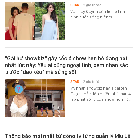
STAR
- 2 giờ trước
Vũ Thuý Quỳnh còn tiết lộ tình
hình cuộc sống hiện tại.
"Gái hư showbiz" gây sốc ở show hẹn hò đang hot
nhất lúc này: Yêu ai cũng ngoại tình, xem nhan sắc
trước "dao kéo" mà sửng sốt
STAR
- 2 giờ trước
Mỹ nhân showbiz này là cái tên
được nhắc đến nhiều nhất sau 4
tập phát sóng của show hẹn hò…
Thông báo mới nhất từ công ty từng quản lý Miu Lê