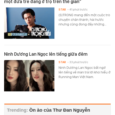
một đứa trẻ đang ở trọ trên thế gian”
STAR
- 41 phút trước
(S)TRONG mang đến một cuộc trò
chuyện chân thành, hài hước
nhưng cũng đong đầy những…
Ninh Dương Lan Ngọc lên tiếng giữa đêm
STAR
- 33 phút trước
Ninh Dương Lan Ngọc bất ngờ
lên tiếng về màn trả lời khó hiểu ở
Running Man Việt Nam.
Ồn ào của Thư Đan Nguyễn