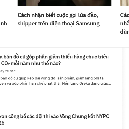
Cách nhận biết cuộc gọi lừa đảo,
Các
anh
shipper trên điện thoại Samsung
nhắ
dùn
 bán đồ cũ góp phần giảm thiểu hàng chục triệu
 CO₂ mỗi năm như thế nào?
gày trước
bán đồ cũ giúp kéo dài vòng đời sản phẩm, giảm lãng phí tài
yên và góp phần hạn chế phát thải. Nền tảng Oreka đang giúp…
on công bố các đội thi vào Vòng Chung kết NYPC
26