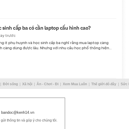
 sinh cấp ba có cần laptop cấu hình cao?
gày trước
g ít phụ huynh và học sinh cấp ba nghĩ rằng mua laptop càng
h càng dùng được lâu. Nhưng với nhu cầu học phổ thông hiện…
Đời sống
Xã hội
Ăn - Chơi - Đi
Xem Mua Luôn
Thế giới đó đây
Sức 
bandoc@kenh14.vn
ửi thông tin và góp ý cho chúng tôi.