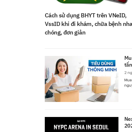
Cách sử dụng BHYT trên VNeID,
VssID khi đi khám, chữa bệnh nh
chóng, đơn giản
Mua
tấn
2 n
Mua 
ngu
Nex
20