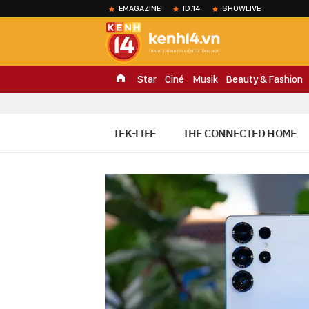
EMAGAZINE
ID.14
SHOWLIVE
Star
Ciné
Musik
Beauty & Fashion
TEK-LIFE
THE CONNECTED HOME