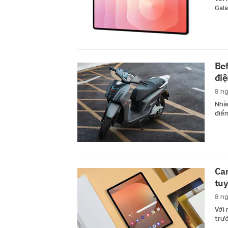
Gala
Bef
điệ
8 n
Nhằm
điểm
Cam
tu
8 n
Với 
trướ