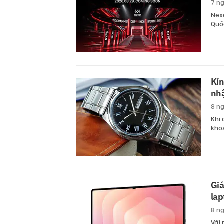
7 n
Nex
Quốc
Kín
nhậ
8 n
Khi 
khoá
Giá
lap
8 n
Với 