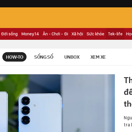
Đời sống
Money.14
Ăn - Chơi - Đi
Xã hội
Sức khỏe
Tek-life
Họ
HOW-TO
SỐNG SỐ
UNBOX
XEM XE
T
đế
t
Ngư
tra 