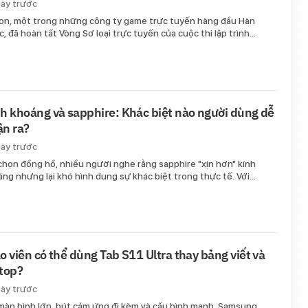
gày trước
on, một trong những công ty game trực tuyến hàng đầu Hàn
, đã hoàn tất Vòng Sơ loại trực tuyến của cuộc thi lập trình…
h khoáng và sapphire: Khác biệt nào người dùng dễ
n ra?
gày trước
chọn đồng hồ, nhiều người nghe rằng sapphire "xịn hơn" kính
ng nhưng lại khó hình dung sự khác biệt trong thực tế. Với…
o viên có thể dùng Tab S11 Ultra thay bảng viết và
top?
gày trước
màn hình lớn, bút cảm ứng đi kèm và cấu hình mạnh, Samsung