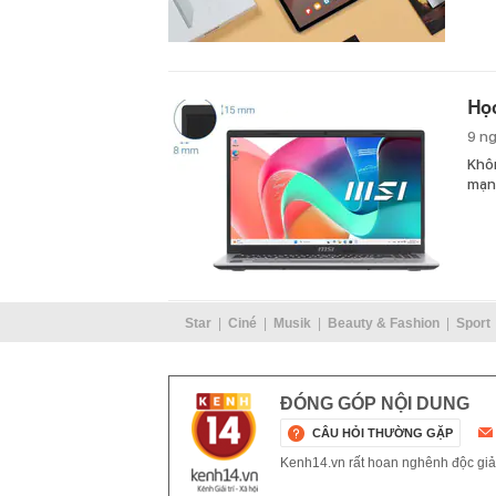
Học
9 n
Khôn
mạn
Star
Ciné
Musik
Beauty & Fashion
Sport
ĐÓNG GÓP NỘI DUNG
CÂU HỎI THƯỜNG GẶP
Kenh14.vn rất hoan nghênh độc giả g