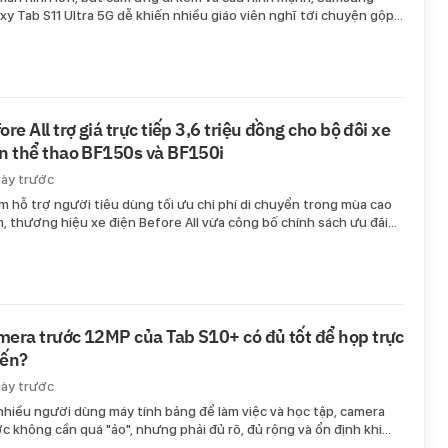
xy Tab S11 Ultra 5G dễ khiến nhiều giáo viên nghĩ tới chuyện gộp…
ore All trợ giá trực tiếp 3,6 triệu đồng cho bộ đôi xe
n thể thao BF150s và BF150i
gày trước
 hỗ trợ người tiêu dùng tối ưu chi phí di chuyển trong mùa cao
, thương hiệu xe điện Before All vừa công bố chính sách ưu đãi…
era trước 12MP của Tab S10+ có đủ tốt để họp trực
yến?
gày trước
nhiều người dùng máy tính bảng để làm việc và học tập, camera
c không cần quá "ảo", nhưng phải đủ rõ, đủ rộng và ổn định khi…