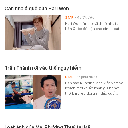
Căn nhà ở quê của Hari Won
STAR
- 4 giờ trước
Hari Won từng phải thuê nhà tại
Hàn Quốc để tiện cho sinh hoạt.
Trấn Thành rơi vào thế nguy hiểm
STAR
- 14 phút trước
Dàn sao Running Man Việt Nam và
khách mời khiến khán giả nghẹt
thở khi theo dõi trận đấu cuối…
Loạt ảnh của Mai Phương Thuý tại Mỹ