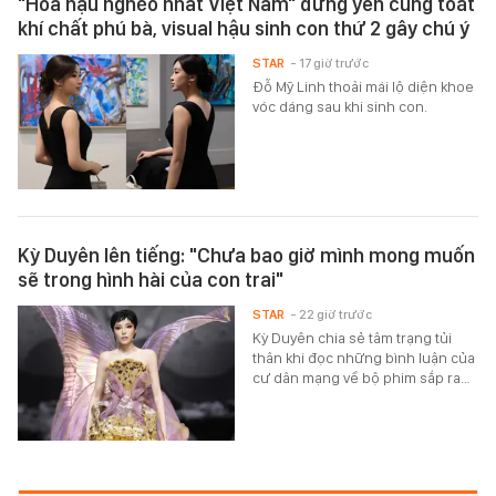
"Hoa hậu nghèo nhất Việt Nam" đứng yên cũng toát
khí chất phú bà, visual hậu sinh con thứ 2 gây chú ý
STAR
- 17 giờ trước
Đỗ Mỹ Linh thoải mái lộ diện khoe
vóc dáng sau khi sinh con.
Kỳ Duyên lên tiếng: "Chưa bao giờ mình mong muốn
sẽ trong hình hài của con trai"
STAR
- 22 giờ trước
Kỳ Duyên chia sẻ tâm trạng tủi
thân khi đọc những bình luận của
cư dân mạng về bộ phim sắp ra…