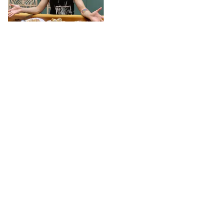
Thông tin cáo phó của mẹ ca sĩ Quang Lê
STAR
- 2 ngày trước
Trong nhiều chia sẻ trước đây,
Quang Lê từng nhắc đến mẹ như
một người có ảnh hưởng lớn…
Akira Phan và vợ CEO chia tay sau 3 tháng tổ chức
lễ cưới linh đình?
STAR
- 2 ngày trước
Vợ Akira Phan đã có phản hồi liên
quan đến những nghi vấn lan
truyền.