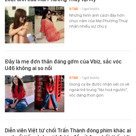
STAR
- 1 giờ trước
Những hình ảnh cách đây hơn
chục năm của Mai Phương Thuý
nhận nhiều sự chú ý.
Đây là mẹ đơn thân đáng gờm của Vbiz, sắc vóc
U46 không ai so nổi
STAR
- 1 giờ trước
Giọng ca 8x được nhận xét có vẻ
ngoài trẻ trung "lão hoá ngược",
vóc dáng thon gọn.
Diễn viên Việt từ chối Trấn Thành đóng phim khác ai