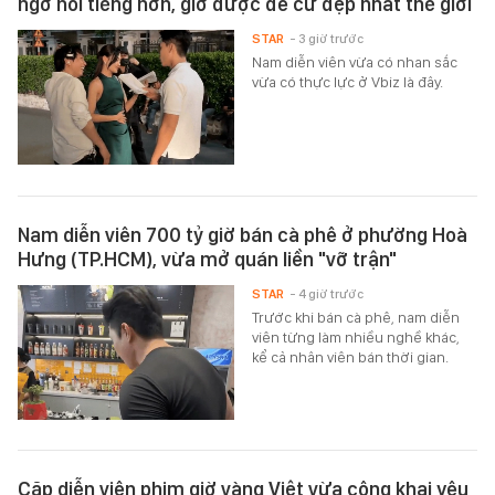
ngờ nổi tiếng hơn, giờ được đề cử đẹp nhất thế giới
STAR
- 3 giờ trước
Nam diễn viên vừa có nhan sắc
vừa có thực lực ở Vbiz là đây.
Nam diễn viên 700 tỷ giờ bán cà phê ở phường Hoà
Hưng (TP.HCM), vừa mở quán liền "vỡ trận"
STAR
- 4 giờ trước
Trước khi bán cà phê, nam diễn
viên từng làm nhiều nghề khác,
kể cả nhân viên bán thời gian.
Cặp diễn viên phim giờ vàng Việt vừa công khai yêu