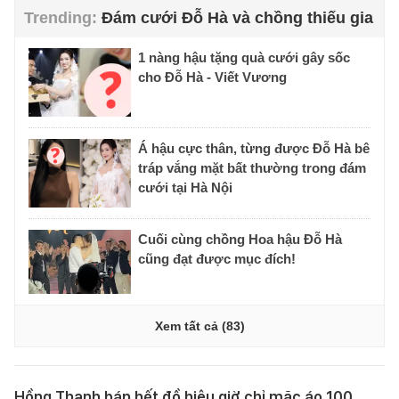
Đám cưới Đỗ Hà và chồng thiếu gia
1 nàng hậu tặng quà cưới gây sốc
cho Đỗ Hà - Viết Vương
Á hậu cực thân, từng được Đỗ Hà bê
tráp vắng mặt bất thường trong đám
cưới tại Hà Nội
Cuối cùng chồng Hoa hậu Đỗ Hà
cũng đạt được mục đích!
Xem tất cả (83)
Hồng Thanh bán hết đồ hiệu giờ chỉ mặc áo 100