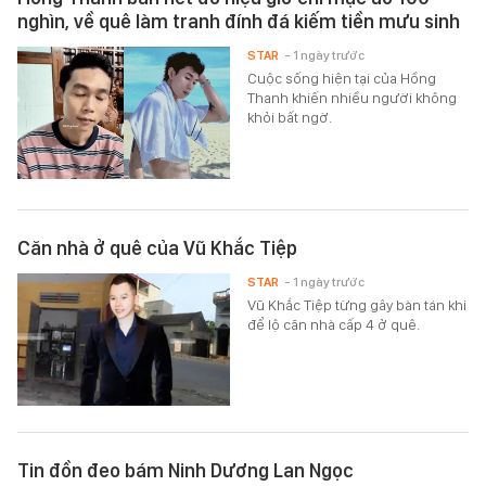
nghìn, về quê làm tranh đính đá kiếm tiền mưu sinh
STAR
- 1 ngày trước
Cuộc sống hiện tại của Hồng
Thanh khiến nhiều người không
khỏi bất ngờ.
Căn nhà ở quê của Vũ Khắc Tiệp
STAR
- 1 ngày trước
Vũ Khắc Tiệp từng gây bàn tán khi
để lộ căn nhà cấp 4 ở quê.
Tin đồn đeo bám Ninh Dương Lan Ngọc