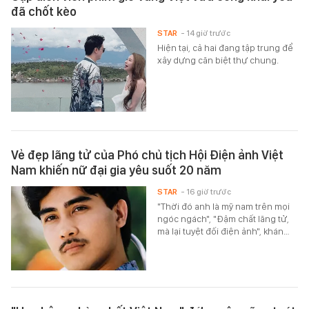
đã chốt kèo
STAR
- 14 giờ trước
Hiện tại, cả hai đang tập trung để
xây dựng căn biệt thự chung.
Vẻ đẹp lãng tử của Phó chủ tịch Hội Điện ảnh Việt
Nam khiến nữ đại gia yêu suốt 20 năm
STAR
- 16 giờ trước
"Thời đó anh là mỹ nam trên mọi
ngóc ngách", "Đậm chất lãng tử,
mà lại tuyệt đối điện ảnh", khán…