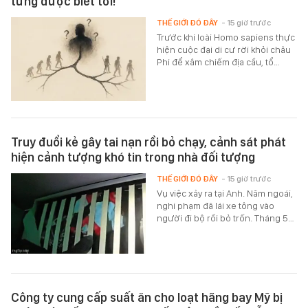
từng được biết tới!
THẾ GIỚI ĐÓ ĐÂY
- 15 giờ trước
Trước khi loài Homo sapiens thực
hiện cuộc đại di cư rời khỏi châu
Phi để xâm chiếm địa cầu, tổ…
Truy đuổi kẻ gây tai nạn rồi bỏ chạy, cảnh sát phát
hiện cảnh tượng khó tin trong nhà đối tượng
THẾ GIỚI ĐÓ ĐÂY
- 15 giờ trước
Vụ việc xảy ra tại Anh. Năm ngoái,
nghi phạm đã lái xe tông vào
người đi bộ rồi bỏ trốn. Tháng 5…
Công ty cung cấp suất ăn cho loạt hãng bay Mỹ bị