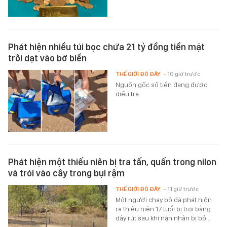
Phát hiện nhiều túi bọc chứa 21 tỷ đồng tiền mặt
trôi dạt vào bờ biển
THẾ GIỚI ĐÓ ĐÂY
- 10 giờ trước
Nguồn gốc số tiền đang được
điều tra.
Phát hiện một thiếu niên bị tra tấn, quấn trong nilon
và trói vào cây trong bụi rậm
THẾ GIỚI ĐÓ ĐÂY
- 11 giờ trước
Một người chạy bộ đã phát hiện
ra thiếu niên 17 tuổi bị trói bằng
dây rút sau khi nạn nhân bị bỏ…