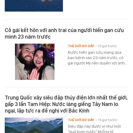
Cô gái kết hôn với anh trai của người hiến gan cứu
mình 23 năm trước
THẾ GIỚI ĐÓ ĐÂY
- 13 giờ trước
Được hiến gan cứu mạng qua
bạo bệnh vào 23 năm trước, cô
gái người Mỹ nên duyên với anh…
Trung Quốc xây siêu đập thủy điện lớn nhất thế giới,
gấp 3 lần Tam Hiệp: Nước láng giềng Tây Nam lo
ngại, lập tức ra đề nghị với Bắc Kinh
THẾ GIỚI ĐÓ ĐÂY
- 13 giờ trước
Siêu đập này được ví như một
"quả bom nước" khổng lồ.