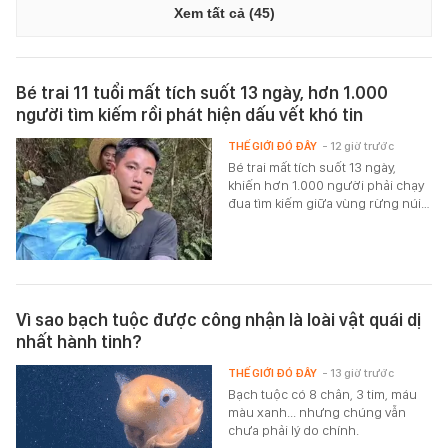
Xem tất cả (45)
Bé trai 11 tuổi mất tích suốt 13 ngày, hơn 1.000
người tìm kiếm rồi phát hiện dấu vết khó tin
THẾ GIỚI ĐÓ ĐÂY
- 12 giờ trước
Bé trai mất tích suốt 13 ngày,
khiến hơn 1.000 người phải chạy
đua tìm kiếm giữa vùng rừng núi…
Vì sao bạch tuộc được công nhận là loài vật quái dị
nhất hành tinh?
THẾ GIỚI ĐÓ ĐÂY
- 13 giờ trước
Bạch tuộc có 8 chân, 3 tim, máu
màu xanh... nhưng chúng vẫn
chưa phải lý do chính.