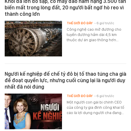
Khối đá lớn đổ sập, cỗ máy đào hầm nặng 3.500 tấn
biến mất trong lòng đất, 20 người bất ngờ hò reo vì
thành công lớn
THẾ GIỚI ĐÓ ĐÂY
- 6 giờ trước
Công nghệ cao mở đường cho
tuyến đường hầm dài 4,5 km
thuộc dự án giao thông hơn…
Người kế nghiệp đế chế tỷ đô bị tố thao túng cha già
để đoạt quyền lực, nhưng cuối cùng lại là người duy
nhất đã nói đúng
THẾ GIỚI ĐÓ ĐÂY
- 6 giờ trước
Một người con gái bị chính CEO
của công ty gia đình công khai tố
cáo là lợi dụng người cha đang…