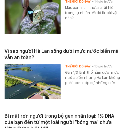
THẾ GIỚI ĐÓ ĐÂY
- 14 giờ trước
Màu xanh lam thực ra rất hiếm
trong tự nhiên. Và đó là loài vật
nào?
Vì sao người Hà Lan sống dưới mực nước biển mà
vẫn an toàn?
THẾ GIỚI ĐÓ ĐÂY
- 15 giờ trước
Gần 1/3 lãnh thổ nằm dưới mực
nước biển nhưng Hà Lan không
phải nơm nớp sợ những cơn…
Bí mật rợn người trong bộ gen nhân loại: 1% DNA
của bạn đến từ một loài người "bóng ma" chưa