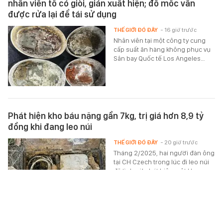
nhân viên tố có giòi, gián xuất hiện; đồ mốc vẫn
được rửa lại để tái sử dụng
THẾ GIỚI ĐÓ ĐÂY
- 16 giờ trước
Nhân viên tại một công ty cung
cấp suất ăn hàng không phục vụ
Sân bay Quốc tế Los Angeles…
Phát hiện kho báu nặng gần 7kg, trị giá hơn 8,9 tỷ
đồng khi đang leo núi
THẾ GIỚI ĐÓ ĐÂY
- 20 giờ trước
Tháng 2/2025, hai người đàn ông
tại CH Czech trong lúc đi leo núi
đã tình cờ phát hiện một kho
báu…