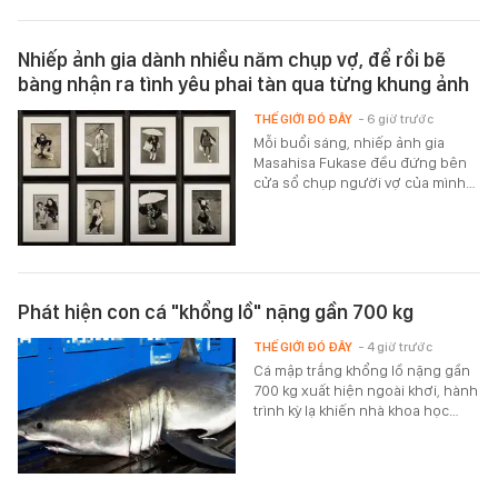
Nhiếp ảnh gia dành nhiều năm chụp vợ, để rồi bẽ
bàng nhận ra tình yêu phai tàn qua từng khung ảnh
THẾ GIỚI ĐÓ ĐÂY
- 6 giờ trước
Mỗi buổi sáng, nhiếp ảnh gia
Masahisa Fukase đều đứng bên
cửa sổ chụp người vợ của mình…
Phát hiện con cá "khổng lồ" nặng gần 700 kg
THẾ GIỚI ĐÓ ĐÂY
- 4 giờ trước
Cá mập trắng khổng lồ nặng gần
700 kg xuất hiện ngoài khơi, hành
trình kỳ lạ khiến nhà khoa học…