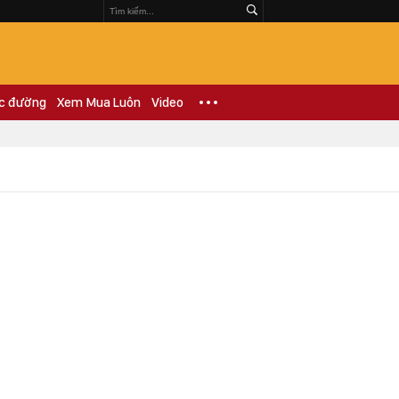
c đường
Xem Mua Luôn
Video