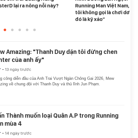
terD lại ra nông nỗi này?
Running Man Việt Nam, ch
tôi không gọi là chơi dơ mà
đó là kỹ xảo”
w Amazing: "Thanh Duy dặn tôi đừng chen
nter của anh ấy"
-
r
13 ngày trước
g công diễn đầu của Anh Trai Vượt Ngàn Chông Gai 2026, Mew
ing về chung đội với Thanh Duy và thủ lĩnh Jun Phạm.
ấn Thành muốn loại Quân A.P trong Running
n mùa 4
-
r
14 ngày trước