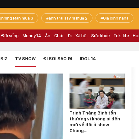
unning Man mùa 3
anh trai say hi mùa 2
Gia đình haha
Đời sống
Money.14
Ăn - Chơi - Đi
Xã hội
Sức khỏe
Tek-life
Họ
BIZ
TV SHOW
ĐI SOI SAO ĐI
IDOL 14
Trịnh Thăng Bình tổn
thương vì không ai đến
mời về đội ở show
Chông…