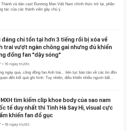
 Thành và dàn cast Running Man Việt Nam chính thức trở lại, phần
g tác của các thành viên gây chú ý.
 đăng chỉ tồn tại hơn 3 tiếng rồi bị xóa về
h trai vượt ngàn chông gai nhưng đủ khiến
ng đồng fan "dậy sóng"
-
r
15 ngày trước
g ngày qua, cộng đồng fan Anh trai... liên tục bàn tán về các tin đồn
 quan đến kết quả ghi hình. Tuy nhiên, điều khiến nhiều người bất…
 MXH tìm kiếm clip khoe body của sao nam
ốc tế duy nhất thi Tinh Hà Say Hi, visual cực
ẩm khiến fan đổ gục
-
r
16 ngày trước