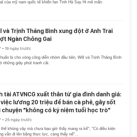
al của mỹ nam quốc tế khiến fan Tinh Hà Say Hi mê mẩn.
ll và Trịnh Thăng Bình xung đột ở Anh Trai
ợt Ngàn Chông Gai
-
r
19 ngày trước
huẩn bị cho vòng công diễn nhóm đầu tiên, Will và Trịnh Thăng Bình
ó những giây phút tranh cãi.
h tài ATVNCG xuất thân từ gia đình danh giá:
 việc lương 20 triệu để bán cà phê, gây sốt
i chuyện "không có kỷ niệm tuổi học trò"
-
r
25 ngày trước
 thế khủng vậy mà chưa bao giờ thấy mang ra kể"; "Có điều kiện
g vẫn đi lên bằng thực lực, càng thấy nể"...