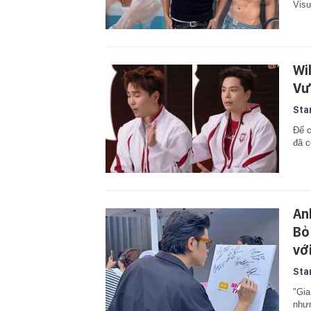
Visu
Wi
Vư
Sta
Để c
đã c
An
Bỏ
vớ
Sta
"Gia
nhưn