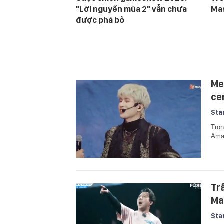
"Lời nguyền mùa 2" vẫn chưa
Mas
được phá bỏ
Me
ce
Sta
Tron
Amaz
Tr
Ma
Sta