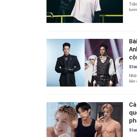
Trấn
tươn
Bài
An
cộ
Sta
Nhữn
liên
Cả
qu
ph
Sta