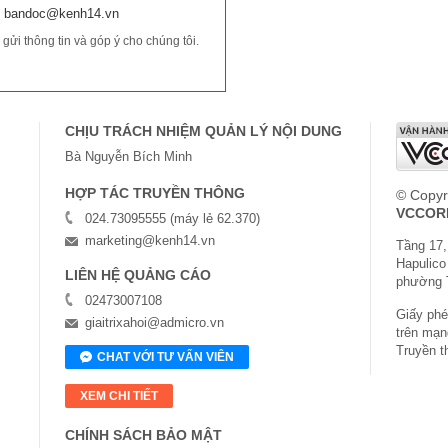
bandoc@kenh14.vn
ửi thông tin và góp ý cho chúng tôi.
CHỊU TRÁCH NHIỆM QUẢN LÝ NỘI DUNG
Bà Nguyễn Bích Minh
HỢP TÁC TRUYỀN THÔNG
© Copyr
VCCOR
024.73095555 (máy lẻ 62.370)
marketing@kenh14.vn
Tầng 17,
Hapulico
LIÊN HỆ QUẢNG CÁO
phường 
02473007108
Giấy phép
giaitrixahoi@admicro.vn
trên mạn
Truyền t
CHAT VỚI TƯ VẤN VIÊN
XEM CHI TIẾT
CHÍNH SÁCH BẢO MẬT