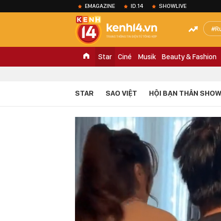
EMAGAZINE
ID.14
SHOWLIVE
R
Star
Ciné
Musik
Beauty & Fashion
STAR
SAO VIỆT
HỘI BẠN THÂN SHOW