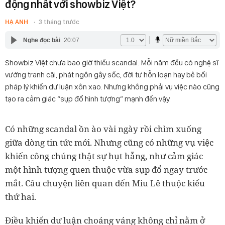
động nhất với showbiz Việt?
HẠ ANH
3 tháng trước
Nghe đọc bài
20:07
Showbiz Việt chưa bao giờ thiếu scandal. Mỗi năm đều có nghệ sĩ
vướng tranh cãi, phát ngôn gây sốc, đời tư hỗn loạn hay bê bối
pháp lý khiến dư luận xôn xao. Nhưng không phải vụ việc nào cũng
tạo ra cảm giác “sụp đổ hình tượng” mạnh đến vậy.
Có những scandal ồn ào vài ngày rồi chìm xuống
giữa dòng tin tức mới. Nhưng cũng có những vụ việc
khiến công chúng thật sự hụt hẫng, như cảm giác
một hình tượng quen thuộc vừa sụp đổ ngay trước
mắt. Câu chuyện liên quan đến Miu Lê thuộc kiểu
thứ hai.
Điều khiến dư luận choáng váng không chỉ nằm ở