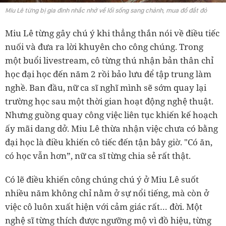
Miu Lê từng bị gia đình nhắc nhở về lối sống sang chảnh, mua đồ đắt đỏ
Miu Lê từng gây chú ý khi thẳng thắn nói về điều tiếc
nuối và đưa ra lời khuyên cho công chúng. Trong
một buổi livestream, cô từng thú nhận bản thân chỉ
học đại học đến năm 2 rồi bảo lưu để tập trung làm
nghề. Ban đầu, nữ ca sĩ nghĩ mình sẽ sớm quay lại
trường học sau một thời gian hoạt động nghệ thuật.
Nhưng guồng quay công việc liên tục khiến kế hoạch
ấy mãi dang dở. Miu Lê thừa nhận việc chưa có bằng
đại học là điều khiến cô tiếc đến tận bây giờ. "Có ăn,
có học vẫn hơn”, nữ ca sĩ từng chia sẻ rất thật.
Có lẽ điều khiến công chúng chú ý ở Miu Lê suốt
nhiều năm không chỉ nằm ở sự nổi tiếng, mà còn ở
việc cô luôn xuất hiện với cảm giác rất… đời. Một
nghệ sĩ từng thích được ngưỡng mộ vì đồ hiệu, từng