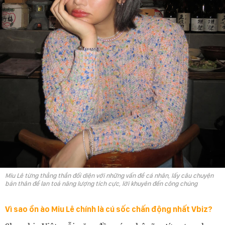
Miu Lê từng thẳng thắn đối diện với những vấn đề cá nhân, lấy câu chuyện
bản thân để lan toả năng lượng tích cực, lời khuyên đến công chúng
Vì sao ồn ào Miu Lê chính là cú sốc chấn động nhất Vbiz?