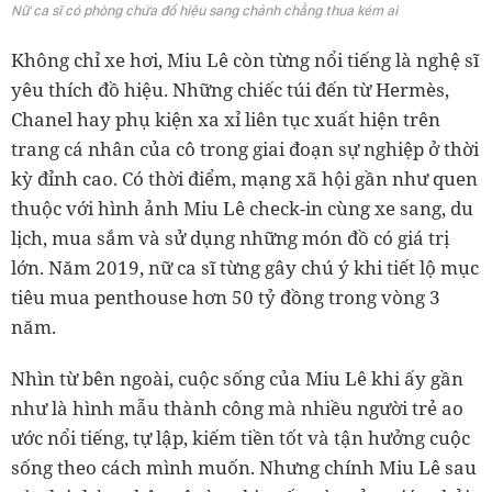
Nữ ca sĩ có phòng chứa đồ hiệu sang chảnh chẳng thua kém ai
Không chỉ xe hơi, Miu Lê còn từng nổi tiếng là nghệ sĩ
yêu thích đồ hiệu. Những chiếc túi đến từ Hermès,
Chanel hay phụ kiện xa xỉ liên tục xuất hiện trên
trang cá nhân của cô trong giai đoạn sự nghiệp ở thời
kỳ đỉnh cao. Có thời điểm, mạng xã hội gần như quen
thuộc với hình ảnh Miu Lê check-in cùng xe sang, du
lịch, mua sắm và sử dụng những món đồ có giá trị
lớn. Năm 2019, nữ ca sĩ từng gây chú ý khi tiết lộ mục
tiêu mua penthouse hơn 50 tỷ đồng trong vòng 3
năm.
Nhìn từ bên ngoài, cuộc sống của Miu Lê khi ấy gần
như là hình mẫu thành công mà nhiều người trẻ ao
ước nổi tiếng, tự lập, kiếm tiền tốt và tận hưởng cuộc
sống theo cách mình muốn. Nhưng chính Miu Lê sau