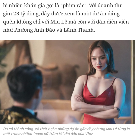
bị nhiều khán giả gọi là "phim rác". Với doanh thu
gần 23 tỷ đồng, đây được xem là một dự án đáng
quên không chỉ với Miu Lê mà còn với dàn diễn viên
như Phương Anh Đào và Lãnh Thanh.
Dù có thành công, có thất bại ở những dự án gần đây nhưng Miu Lê từng là
một trong những "ngọc nữ trăm tỷ" đời đầu của Vbiz