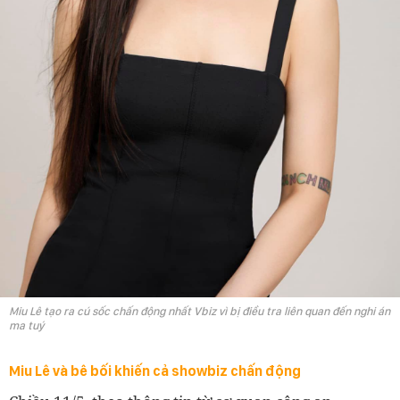
Miu Lê tạo ra cú sốc chấn động nhất Vbiz vì bị điều tra liên quan đến nghi án
ma tuý
Miu Lê và bê bối khiến cả showbiz chấn động