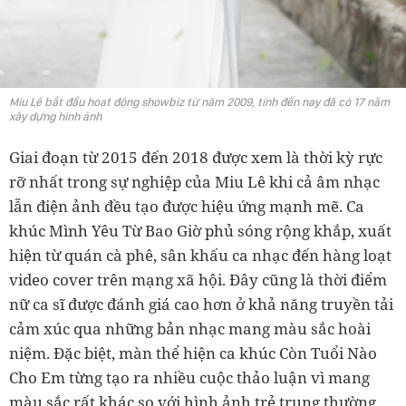
Miu Lê bắt đầu hoạt động showbiz từ năm 2009, tính đến nay đã có 17 năm
xây dựng hình ảnh
Giai đoạn từ 2015 đến 2018 được xem là thời kỳ rực
rỡ nhất trong sự nghiệp của Miu Lê khi cả âm nhạc
lẫn điện ảnh đều tạo được hiệu ứng mạnh mẽ. Ca
khúc Mình Yêu Từ Bao Giờ phủ sóng rộng khắp, xuất
hiện từ quán cà phê, sân khấu ca nhạc đến hàng loạt
video cover trên mạng xã hội. Đây cũng là thời điểm
nữ ca sĩ được đánh giá cao hơn ở khả năng truyền tải
cảm xúc qua những bản nhạc mang màu sắc hoài
niệm. Đặc biệt, màn thể hiện ca khúc Còn Tuổi Nào
Cho Em từng tạo ra nhiều cuộc thảo luận vì mang
màu sắc rất khác so với hình ảnh trẻ trung thường