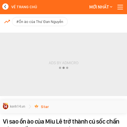
MỚI NHẤT
VỀ TRANG CHỦ
MỚI NHẤT
#Ồn ào của Thư Đan Nguyễn
Xem thêm
Star
Vì sao ồn ào của Miu Lê trở thành cú sốc chấn