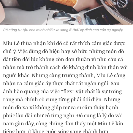
Cô cũng tự tậu cho mình nhiều xe sang ở thời kỳ đỉnh cao của sự nghiệp
Miu Lê thừa nhận khi đó cô rất thích cảm giác được
chú ý. Việc dùng đồ hiệu hay sở hữu những món đồ
đắt tiền đôi lúc không còn đơn thuần vì nhu cầu cá
nhân mà trở thành cách để khẳng định bản thân với
người khác. Nhưng càng trưởng thành, Miu Lê càng
nhận ra cảm giác ấy thực chất rất ngắn ngủi. Sau
ánh hào quang của việc “flex” vật chất là sự trống
rỗng mà chính cô cũng từng phải đối diện. Những
món đồ xa xỉ không giúp nữ ca sĩ cảm thấy hạnh
phúc lâu dài như cô từng nghĩ. Đó cũng là lý do vài
năm gần đây, công chúng dần thấy một Miu Lê kín
tiếng hơn, ít khoe cuộc sống sang chảnh hơn.