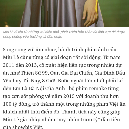
Miu Lê đi lên từ những vai diễn nhỏ, phát triển bản thân đa lĩnh vực để được
công chúng yêu thương và đón nhận
Song song với âm nhạc, hành trình phim ảnh của
Miu Lê cũng từng có giai đoạn rất sôi động. Từ năm
2011 đến 2013, cô xuất hiện liên tục trong nhiều dự
án như Thiên Sứ 99, Oan Gia Đại Chiến, Gia Đình Dấu
Yêu hay Tối Nay, 8 Giờ!. Bước ngoặt lớn nhất phải kể
đến Em Là Bà Nội Của Anh - bộ phim remake từng
tạo cơn sốt phòng vé năm 2015 với doanh thu hơn
100 tỷ đồng, trở thành một trong những phim Việt ăn
khách nhất thời điểm đó. Thành tích này cũng giúp
Miu Lê gia nhập nhóm "mỹ nhân trăm tỷ" đầu tiên
của showbiz Việt.