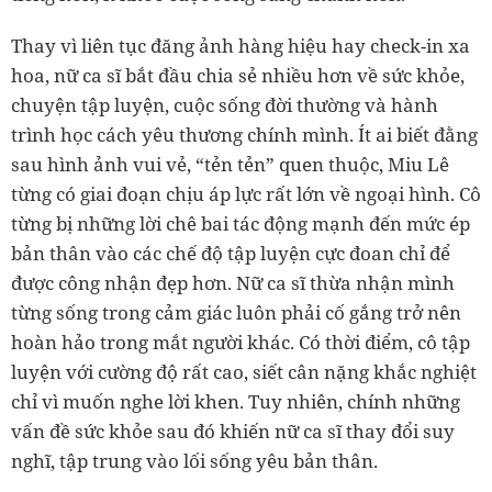
Thay vì liên tục đăng ảnh hàng hiệu hay check-in xa
hoa, nữ ca sĩ bắt đầu chia sẻ nhiều hơn về sức khỏe,
chuyện tập luyện, cuộc sống đời thường và hành
trình học cách yêu thương chính mình. Ít ai biết đằng
sau hình ảnh vui vẻ, “tẻn tẻn” quen thuộc, Miu Lê
từng có giai đoạn chịu áp lực rất lớn về ngoại hình. Cô
từng bị những lời chê bai tác động mạnh đến mức ép
bản thân vào các chế độ tập luyện cực đoan chỉ để
được công nhận đẹp hơn. Nữ ca sĩ thừa nhận mình
từng sống trong cảm giác luôn phải cố gắng trở nên
hoàn hảo trong mắt người khác. Có thời điểm, cô tập
luyện với cường độ rất cao, siết cân nặng khắc nghiệt
chỉ vì muốn nghe lời khen. Tuy nhiên, chính những
vấn đề sức khỏe sau đó khiến nữ ca sĩ thay đổi suy
nghĩ, tập trung vào lối sống yêu bản thân.