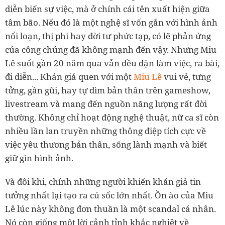
diễn biến sự việc, mà ở chính cái tên xuất hiện giữa
tâm bão. Nếu đó là một nghệ sĩ vốn gắn với hình ảnh
nổi loạn, thị phi hay đời tư phức tạp, có lẽ phản ứng
của công chúng đã không mạnh đến vậy. Nhưng Miu
Lê suốt gần 20 năm qua vẫn đều đặn làm việc, ra bài,
đi diễn... Khán giả quen với một
Miu Lê
vui vẻ, tưng
tửng, gần gũi, hay tự dìm bản thân trên gameshow,
livestream và mang đến nguồn năng lượng rất đời
thường. Không chỉ hoạt động nghệ thuật, nữ ca sĩ còn
nhiều lần lan truyền những thông điệp tích cực về
việc yêu thương bản thân, sống lành mạnh và biết
giữ gìn hình ảnh.
Và đôi khi, chính những người khiến khán giả tin
tưởng nhất lại tạo ra cú sốc lớn nhất. Ồn ào của Miu
Lê lúc này không đơn thuần là một scandal cá nhân.
Nó còn giống một lời cảnh tỉnh khắc nghiệt về