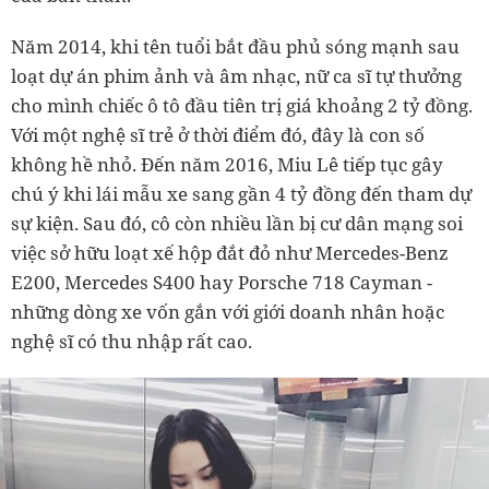
Năm 2014, khi tên tuổi bắt đầu phủ sóng mạnh sau
loạt dự án phim ảnh và âm nhạc, nữ ca sĩ tự thưởng
cho mình chiếc ô tô đầu tiên trị giá khoảng 2 tỷ đồng.
Với một nghệ sĩ trẻ ở thời điểm đó, đây là con số
không hề nhỏ. Đến năm 2016, Miu Lê tiếp tục gây
chú ý khi lái mẫu xe sang gần 4 tỷ đồng đến tham dự
sự kiện. Sau đó, cô còn nhiều lần bị cư dân mạng soi
việc sở hữu loạt xế hộp đắt đỏ như Mercedes-Benz
E200, Mercedes S400 hay Porsche 718 Cayman -
những dòng xe vốn gắn với giới doanh nhân hoặc
nghệ sĩ có thu nhập rất cao.