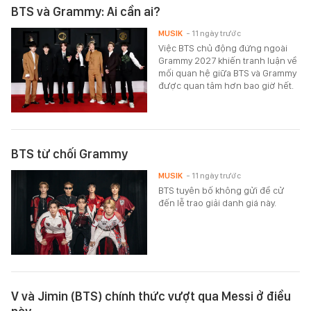
BTS và Grammy: Ai cần ai?
MUSIK
- 11 ngày trước
Việc BTS chủ động đứng ngoài
Grammy 2027 khiến tranh luận về
mối quan hệ giữa BTS và Grammy
được quan tâm hơn bao giờ hết.
BTS từ chối Grammy
MUSIK
- 11 ngày trước
BTS tuyên bố không gửi đề cử
đến lễ trao giải danh giá này.
V và Jimin (BTS) chính thức vượt qua Messi ở điều