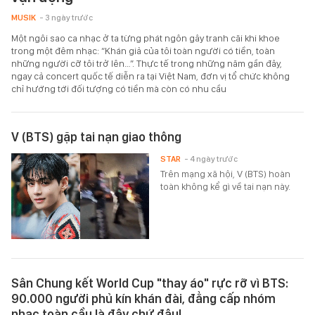
MUSIK
- 3 ngày trước
Một ngôi sao ca nhạc ở ta từng phát ngôn gây tranh cãi khi khoe
trong một đêm nhạc: “Khán giả của tôi toàn người có tiền, toàn
những người cỡ tôi trở lên…”. Thực tế trong những năm gần đây,
ngay cả concert quốc tế diễn ra tại Việt Nam, đơn vị tổ chức không
chỉ hướng tới đối tượng có tiền mà còn có nhu cầu
V (BTS) gặp tai nạn giao thông
STAR
- 4 ngày trước
Trên mạng xã hội, V (BTS) hoàn
toàn không kể gì về tai nạn này.
Sân Chung kết World Cup "thay áo" rực rỡ vì BTS:
90.000 người phủ kín khán đài, đẳng cấp nhóm
nhạc toàn cầu là đây chứ đâu!