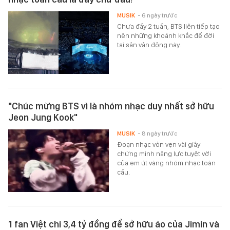
MUSIK
- 6 ngày trước
Chưa đầy 2 tuần, BTS liên tiếp tạo
nên những khoảnh khắc để đời
tại sân vận động này.
"Chúc mừng BTS vì là nhóm nhạc duy nhất sở hữu
Jeon Jung Kook"
MUSIK
- 8 ngày trước
Đoạn nhạc vỏn vẹn vài giây
chứng minh năng lực tuyệt vời
của em út vàng nhóm nhạc toàn
cầu.
1 fan Việt chi 3,4 tỷ đồng để sở hữu áo của Jimin và