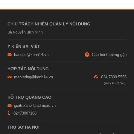
CHỊU TRÁCH NHIỆM QUẢN LÝ NỘI DUNG
Bà Nguyễn Bích Minh
Ý KIẾN BÀI VIẾT
bandoc@kenh14.vn
Câu hỏi thường gặp
HỢP TÁC NỘI DUNG
marketing@kenh14.vn
024 7309 5555
HỖ TRỢ QUẢNG CÁO
giaitrixahoi@admicro.vn
02473007108
TRỤ SỞ HÀ NỘI