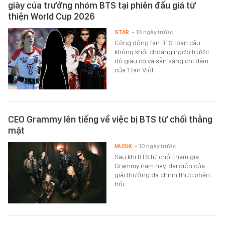
giày của trưởng nhóm BTS tại phiên đấu giá từ
thiện World Cup 2026
STAR
- 10 ngày trước
Cộng đồng fan BTS toàn cầu
không khỏi choáng ngợp trước
độ giàu có và sẵn sàng chi đậm
của 1 fan Việt.
CEO Grammy lên tiếng về việc bị BTS từ chối thẳng
mặt
MUSIK
- 10 ngày trước
Sau khi BTS từ chối tham gia
Grammy năm nay, đại diện của
giải thưởng đã chính thức phản
hồi.