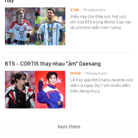
này
STAR
- 12 ngày trước
Điều này cho thấy sức hút cực
lớn của BTS trong World Cup này
dù chỉ trình diễn hơn 1 phút.
BTS - CORTIS thay nhau "ẵm" Daesang
MUSIK
- 14 ngày trước
Lễ trao giải KM Charts Awards vừa
diễn ra ngày 25/7 với nhiều diễn
biến đáng chú ý.
Xem thêm