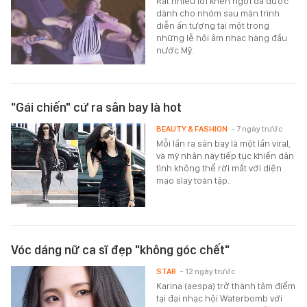
Rất nhiều lời khen ngợi đã được
dành cho nhóm sau màn trình
diễn ấn tượng tại một trong
những lễ hội âm nhạc hàng đầu
nước Mỹ.
"Gái chiến" cứ ra sân bay là hot
BEAUTY & FASHION
- 7 ngày trước
Mỗi lần ra sân bay là một lần viral,
và mỹ nhân này tiếp tục khiến dân
tình không thể rời mắt với diện
mạo slay toàn tập.
Vóc dáng nữ ca sĩ đẹp "không góc chết"
STAR
- 12 ngày trước
Karina (aespa) trở thành tâm điểm
tại đại nhạc hội Waterbomb với