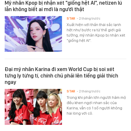
Mỹ nhân Kpop bị nhận xét "giống hệt AI", netizen lú
lẫn không biết ai mới là người thật
STAR
- 2 tháng trước
Xuất hiện với thần thái sắc lạnh
hệt như bước ra từ thế giới giả
tưởng, mỹ nhân Kpop bị nhận xét
"giống hệt AI".
Đại mỹ nhân Karina đi xem World Cup bị soi xét
từng ly từng tí, chính chủ phải lên tiếng giải thích
ngay
STAR
- 2 tháng trước
Trong khi phần lớn người hâm mộ
đều khen ngợi nhan sắc của
Karina, vẫn có 1 số người không
hài lòng với cô.