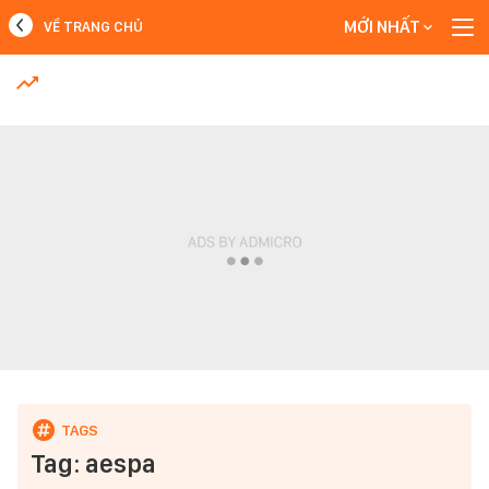
MỚI NHẤT
VỀ TRANG CHỦ
MỚI NHẤT
Xem thêm
Tag: aespa