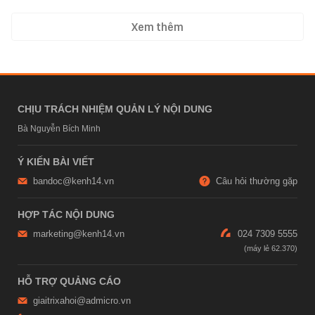
Xem thêm
CHỊU TRÁCH NHIỆM QUẢN LÝ NỘI DUNG
Bà Nguyễn Bích Minh
Ý KIẾN BÀI VIẾT
bandoc@kenh14.vn
Câu hỏi thường gặp
HỢP TÁC NỘI DUNG
marketing@kenh14.vn
024 7309 5555
HỖ TRỢ QUẢNG CÁO
giaitrixahoi@admicro.vn