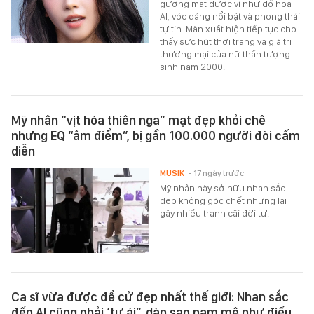
gương mặt được ví như đồ họa
AI, vóc dáng nổi bật và phong thái
tự tin. Màn xuất hiện tiếp tục cho
thấy sức hút thời trang và giá trị
thương mại của nữ thần tượng
sinh năm 2000.
Mỹ nhân “vịt hóa thiên nga” mặt đẹp khỏi chê
nhưng EQ “âm điểm”, bị gần 100.000 người đòi cấm
diễn
MUSIK
- 17 ngày trước
Mỹ nhân này sở hữu nhan sắc
đẹp không góc chết nhưng lại
gây nhiều tranh cãi đời tư.
Ca sĩ vừa được đề cử đẹp nhất thế giới: Nhan sắc
đến AI cũng phải ‘tự ái”, dàn sao nam mê như điếu