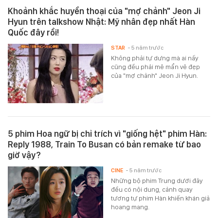
Khoảnh khắc huyền thoại của "mợ chảnh" Jeon Ji
Hyun trên talkshow Nhật: Mỹ nhân đẹp nhất Hàn
Quốc đây rồi!
STAR
- 5 năm trước
Không phải tự dưng mà ai nấy
cũng đều phải mê mẩn vẻ đẹp
của "mợ chảnh" Jeon Ji Hyun.
5 phim Hoa ngữ bị chỉ trích vì "giống hệt" phim Hàn:
Reply 1988, Train To Busan có bản remake từ bao
giờ vậy?
CINE
- 5 năm trước
Những bộ phim Trung dưới đây
đều có nội dung, cảnh quay
tương tự phim Hàn khiến khán giả
hoang mang.