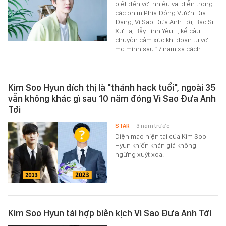
biết đến với nhiều vai diễn trong
các phim Phía Đông Vườn Địa
Đàng, Vì Sao Đưa Anh Tới, Bác Sĩ
Xứ Lạ, Bẫy Tình Yêu…, kể câu
chuyện cảm xúc khi đoàn tụ với
mẹ mình sau 17 năm xa cách.
Kim Soo Hyun đích thị là "thánh hack tuổi", ngoài 35
vẫn không khác gì sau 10 năm đóng Vì Sao Đưa Anh
Tới
STAR
- 3 năm trước
Diện mạo hiện tại của Kim Soo
Hyun khiến khán giả không
ngừng xuýt xoa.
Kim Soo Hyun tái hợp biên kịch Vì Sao Đưa Anh Tới