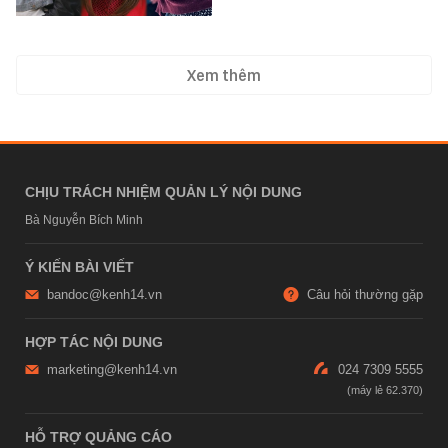
Xem thêm
CHỊU TRÁCH NHIỆM QUẢN LÝ NỘI DUNG
Bà Nguyễn Bích Minh
Ý KIẾN BÀI VIẾT
bandoc@kenh14.vn
Câu hỏi thường gặp
HỢP TÁC NỘI DUNG
marketing@kenh14.vn
024 7309 5555
HỖ TRỢ QUẢNG CÁO