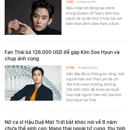
CINE
- 4 năm trước
Nếu nhận lời đóng vai chính
trong Queen Of Tears, Kim Soo
Hyun sẽ có lần thứ 3 hợp tác với
biên kịch đình đám Park Ji Eun.
Fan Thái bỏ 126.000 USD để gặp Kim Soo Hyun và
chụp ảnh cùng
STAR
- 4 năm trước
Gần đây đã có thông tin rằng, một
người hâm mộ Thái Lan đã chi
180 triệu won (tương đương
126.000 USD) để tham dự buổi
họp mặt người hâm mộ của Kim
Soo Hyun tại Thái.
Nữ ca sĩ Hậu Duệ Mặt Trời bật khóc nói về 8 năm
chưa thể sinh con: Mang thai ngoài tử cung, thụ tinh