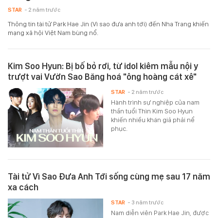
STAR
- 2 năm trước
Thông tin tài tử Park Hae Jin (Vì sao đưa anh tới) đến Nha Trang khiến
mạng xã hội Việt Nam bùng nổ.
Kim Soo Hyun: Bị bố bỏ rơi, từ idol kiêm mẫu nội y
trượt vai Vườn Sao Băng hoá "ông hoàng cát xê"
STAR
- 2 năm trước
Hành trình sự nghiệp của nam
thần tuổi Thìn Kim Soo Hyun
khiến nhiều khán giả phải nể
phục.
Tài tử Vì Sao Đưa Anh Tới sống cùng mẹ sau 17 năm
xa cách
STAR
- 3 năm trước
Nam diễn viên Park Hae Jin, được