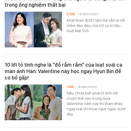
trong ống nghiệm thất bại
STAR
- 4 năm trước
Khát khao được làm mẹ vẫn là nỗi
niềm đau đáu của nữ ca sĩ Hậu
Duệ Mặt Trời.
10 lời tỏ tình nghe là "đổ rầm rầm" của loạt soái ca
màn ảnh Hàn: Valentine này học ngay Hyun Bin để
có bồ gấp!
CINE
- 4 năm trước
Nếu chưa biết phải tỏ tình với
crush thế nào trong mùa
Valentine năm nay thì tham khảo
ngay loạt lời thoại ngọt ngào dưới
đây.