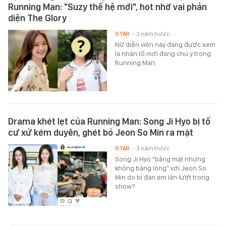
Running Man: "Suzy thế hệ mới", hot nhờ vai phản
diện The Glory
STAR
- 3 năm trước
Nữ diễn viên này đang được xem
là nhân tố mới đáng chú ý trong
Running Man.
Drama khét lẹt của Running Man: Song Ji Hyo bị tố
cư xử kém duyên, ghét bỏ Jeon So Min ra mặt
STAR
- 3 năm trước
Song Ji Hyo “bằng mặt nhưng
không bằng lòng” với Jeon So
Min do bị đàn em lấn lướt trong
show?