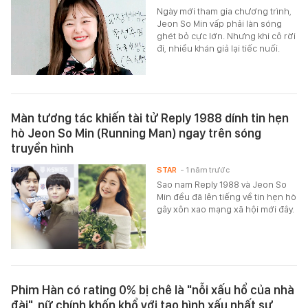
Ngày mới tham gia chương trình,
Jeon So Min vấp phải làn sóng
ghét bỏ cực lớn. Nhưng khi cô rời
đi, nhiều khán giả lại tiếc nuối.
Màn tương tác khiến tài tử Reply 1988 dính tin hẹn
hò Jeon So Min (Running Man) ngay trên sóng
truyền hình
STAR
- 1 năm trước
Sao nam Reply 1988 và Jeon So
Min đều đã lên tiếng về tin hẹn hò
gây xôn xao mạng xã hội mới đây.
Phim Hàn có rating 0% bị chê là "nỗi xấu hổ của nhà
đài", nữ chính khốn khổ với tạo hình xấu nhất sự