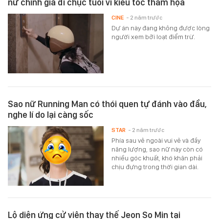
nữ chính già đi chục tuổi vì kiểu tóc thảm họa
CINE
- 2 năm trước
Dự án này đang không được lòng
người xem bởi loạt điểm trừ.
Sao nữ Running Man có thói quen tự đánh vào đầu,
nghe lí do lại càng sốc
STAR
- 2 năm trước
Phía sau vẻ ngoài vui vẻ và đầy
năng lượng, sao nữ này còn có
nhiều góc khuất, khó khăn phải
chịu đựng trong thời gian dài.
Lộ diện ứng cử viên thay thế Jeon So Min tại