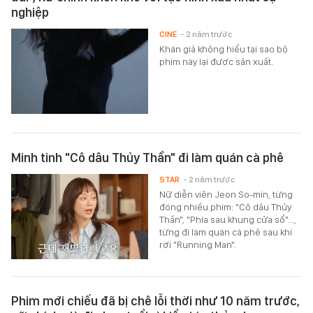
nghiệp
CINE
- 2 năm trước
Khán giả không hiểu tại sao bộ
phim này lại được sản xuất.
Minh tinh "Cô dâu Thủy Thần" đi làm quán cà phê
STAR
- 2 năm trước
Nữ diễn viên Jeon So-min, từng
đóng nhiều phim: "Cô dâu Thủy
Thần", "Phía sau khung cửa sổ"…,
từng đi làm quán cà phê sau khi
rời "Running Man".
Phim mới chiếu đã bị chê lỗi thời như 10 năm trước,