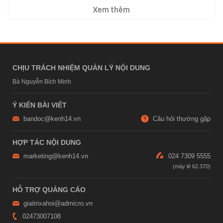
Xem thêm
CHỊU TRÁCH NHIỆM QUẢN LÝ NỘI DUNG
Bà Nguyễn Bích Minh
Ý KIẾN BÀI VIẾT
bandoc@kenh14.vn
Câu hỏi thường gặp
HỢP TÁC NỘI DUNG
marketing@kenh14.vn
024 7309 5555
HỖ TRỢ QUẢNG CÁO
giaitrixahoi@admicro.vn
02473007108