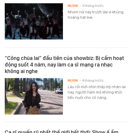
MUSIK
- 3 tháng trước
Nhóm nữ này trượt dài vì khủng
hoảng hát live.
“Công chúa lai” đầu tiên của showbiz: Bị cấm hoạt
động suốt 4 năm, nay làm ca sĩ mạng ra nhạc
không ai nghe
MUSIK
- 4 tháng trước
Lâu rồi mới nhìn thấy mỹ nhân lai
này, người hâm mộ không khỏi
tiếc nuối cho cô nàng.
Ca sĩ quyến rũ nhất thế giới hết thời: Show ế ẩm