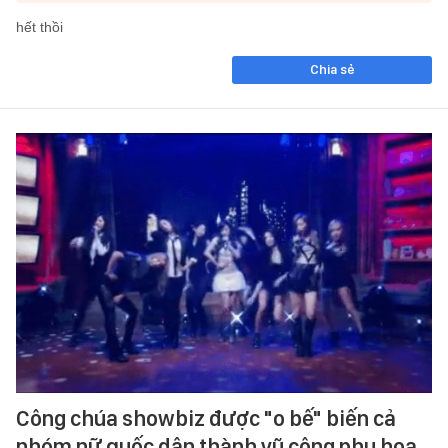
hết thồi
Chia sẻ
Công chúa showbiz được "o bế" biến cả
nhóm nữ quốc dân thành vũ công phụ họa,