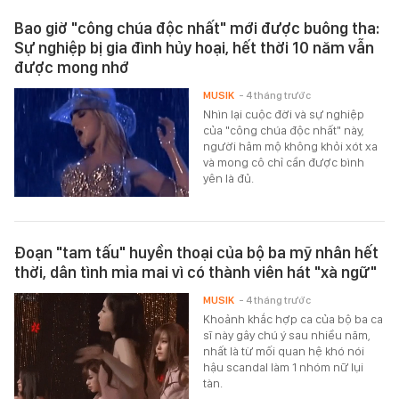
Bao giờ "công chúa độc nhất" mới được buông tha:
Sự nghiệp bị gia đình hủy hoại, hết thời 10 năm vẫn
được mong nhớ
MUSIK
- 4 tháng trước
Nhìn lại cuộc đời và sự nghiệp
của "công chúa độc nhất" này,
người hâm mộ không khỏi xót xa
và mong cô chỉ cần được bình
yên là đủ.
Đoạn "tam tấu" huyền thoại của bộ ba mỹ nhân hết
thời, dân tình mỉa mai vì có thành viên hát "xà ngữ"
MUSIK
- 4 tháng trước
Khoảnh khắc hợp ca của bộ ba ca
sĩ này gây chú ý sau nhiều năm,
nhất là từ mối quan hệ khó nói
hậu scandal làm 1 nhóm nữ lụi
tàn.