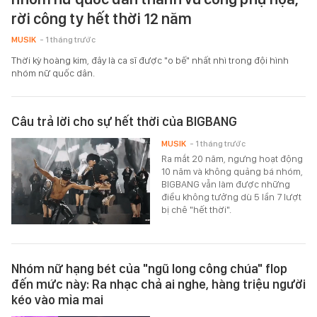
rời công ty hết thời 12 năm
MUSIK
- 1 tháng trước
Thời kỳ hoàng kim, đây là ca sĩ được "o bế" nhất nhì trong đội hình
nhóm nữ quốc dân.
Câu trả lời cho sự hết thời của BIGBANG
MUSIK
- 1 tháng trước
Ra mắt 20 năm, ngưng hoạt động
10 năm và không quảng bá nhóm,
BIGBANG vẫn làm được những
điều không tưởng dù 5 lần 7 lượt
bị chê "hết thời".
Nhóm nữ hạng bét của "ngũ long công chúa" flop
đến mức này: Ra nhạc chả ai nghe, hàng triệu người
kéo vào mỉa mai