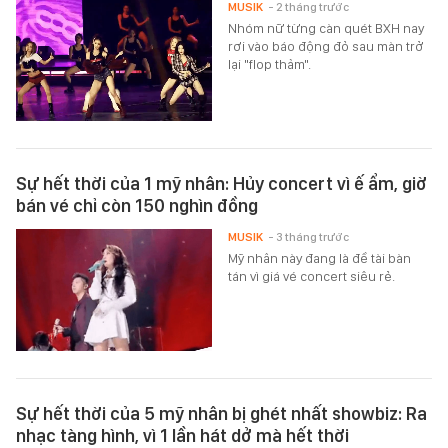
MUSIK
- 2 tháng trước
Nhóm nữ từng càn quét BXH nay
rơi vào báo động đỏ sau màn trở
lại "flop thảm".
Sự hết thời của 1 mỹ nhân: Hủy concert vì ế ẩm, giờ
bán vé chỉ còn 150 nghìn đồng
MUSIK
- 3 tháng trước
Mỹ nhân này đang là đề tài bàn
tán vì giá vé concert siêu rẻ.
Sự hết thời của 5 mỹ nhân bị ghét nhất showbiz: Ra
nhạc tàng hình, vì 1 lần hát dở mà hết thời