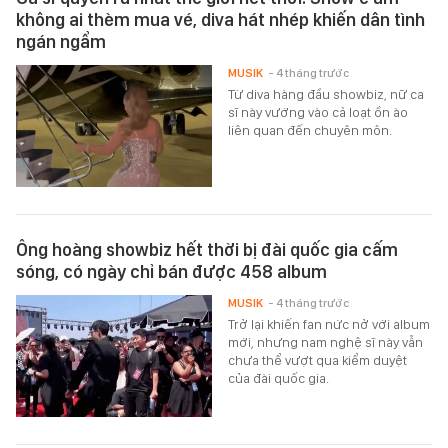
không ai thèm mua vé, diva hát nhép khiến dân tình
ngán ngẩm
MUSIK
- 4 tháng trước
Từ diva hàng đầu showbiz, nữ ca
sĩ này vướng vào cả loạt ồn ào
liên quan đến chuyên môn.
Ông hoàng showbiz hết thời bị đài quốc gia cấm
sóng, có ngày chỉ bán được 458 album
MUSIK
- 4 tháng trước
Trở lại khiến fan nức nở với album
mới, nhưng nam nghệ sĩ này vẫn
chưa thể vượt qua kiểm duyệt
của đài quốc gia.