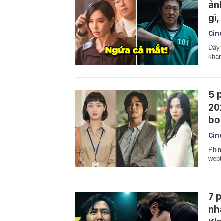
ản
gì
Cin
Đây 
khán
5 
20
bo
Cin
Phim
webt
7 
nh