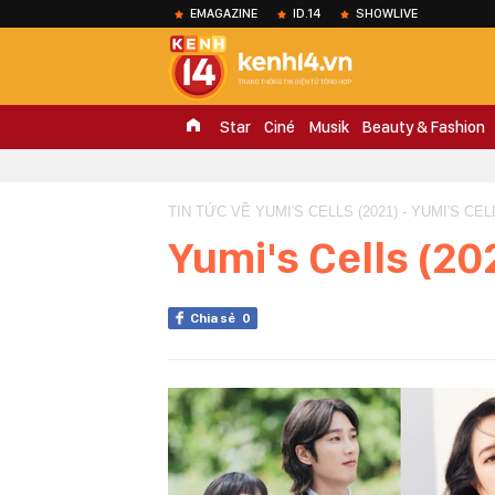
EMAGAZINE
ID.14
SHOWLIVE
Star
Ciné
Musik
Beauty & Fashion
TIN TỨC VỀ YUMI'S CELLS (2021) - YUMI'S CELL
Yumi's Cells (20
Chia sẻ
0