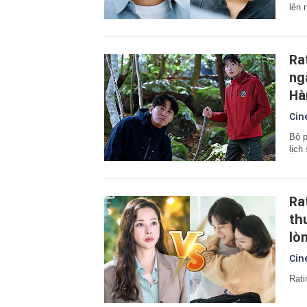
lên 
Ra
ng
Hà
Cin
Bộ p
lịch
Ra
th
lò
Cin
Rati