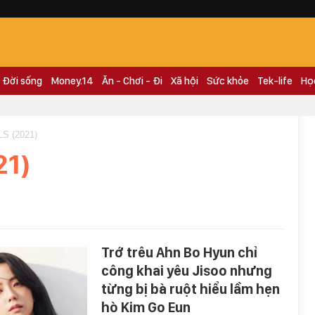
Đời sống
Money.14
Ăn - Chơi - Đi
Xã hội
Sức khỏe
Tek-life
Họ
S (2021)
21)
Trớ trêu Ahn Bo Hyun chỉ
công khai yêu Jisoo nhưng
từng bị bà ruột hiểu lầm hẹn
hò Kim Go Eun