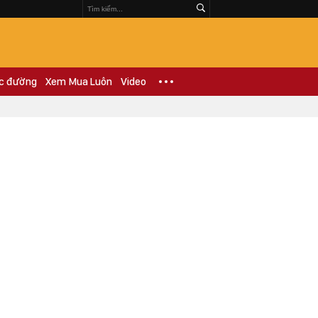
c đường
Xem Mua Luôn
Video