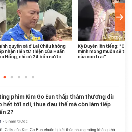
ính quyền xã ở Lai Châu không
Kỳ Duyên lên tiếng: "Chư
ếp nhận tiền từ thiện của Huấn
mình mong muốn sẽ trong
a Hồng, chỉ có 24 bồn nước
của con trai"
ting phim Kim Go Eun thấp thảm thương dù
p hết tới nơi, thua đau thế mà còn làm tiếp
ần 2?
-
e
5 năm trước
's Cells của Kim Go Eun chuẩn bị kết thúc nhưng rating không khá