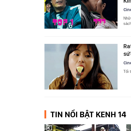
Ki
Cin
Nhữn
sách
Ra
sứ
Cin
Tối 
TIN NỔI BẬT KENH 14