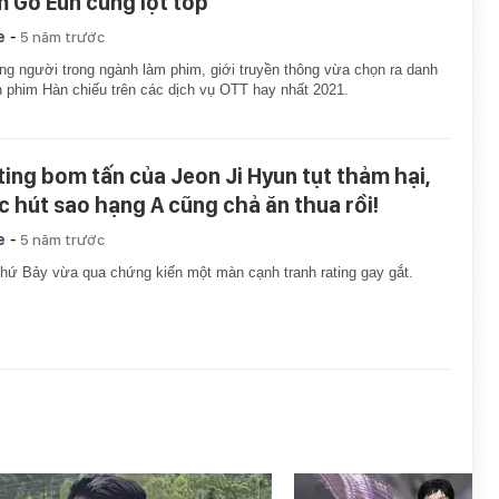
m Go Eun cũng lọt top
-
e
5 năm trước
g người trong ngành làm phim, giới truyền thông vừa chọn ra danh
 phim Hàn chiếu trên các dịch vụ OTT hay nhất 2021.
ting bom tấn của Jeon Ji Hyun tụt thảm hại,
c hút sao hạng A cũng chả ăn thua rồi!
-
e
5 năm trước
thứ Bảy vừa qua chứng kiến một màn cạnh tranh rating gay gắt.