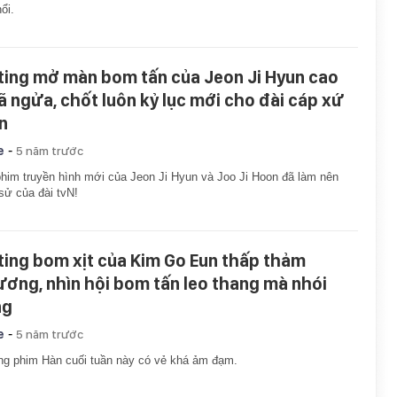
nổi.
ting mở màn bom tấn của Jeon Ji Hyun cao
ã ngửa, chốt luôn kỷ lục mới cho đài cáp xứ
n
-
e
5 năm trước
him truyền hình mới của Jeon Ji Hyun và Joo Ji Hoon đã làm nên
 sử của đài tvN!
ting bom xịt của Kim Go Eun thấp thảm
ương, nhìn hội bom tấn leo thang mà nhói
ng
-
e
5 năm trước
ng phim Hàn cuối tuần này có vẻ khá ảm đạm.