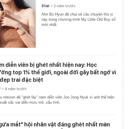
-
Star
2 năm trước
Ahn Bo Hyun đã chia sẻ câu chuyện thú vị
này trong chương trình My Little Old Boy số
mới nhất.
m diễn viên bị ghét nhất hiện nay: Học
ường top 1% thế giới, ngoài đời gây bất ngờ vì
 đẹp trai đặc biệt
-
r
4 năm trước
u netizen đã "ghét lây" nam diễn viên Joo Jong Hyuk vì anh thể hiện
xuất sắc vai diễn mưu mô, xấu tính.
gứa mắt" hội nhân vật đáng ghét nhất màn