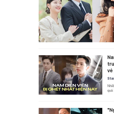
Na
tr
vẻ
Sta
Nhiề
quá 
"N