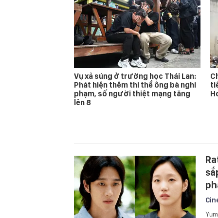
Vụ xả súng ở trường học Thái Lan:
Ch
Phát hiện thêm thi thể ông bà nghi
ti
phạm, số người thiệt mạng tăng
Ho
lên 8
Ra
sắ
ph
Cin
Yumi