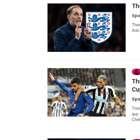
Th
Spo
Thom
Anh 
Th
Cu
Spo
Tron
quy 
Chel