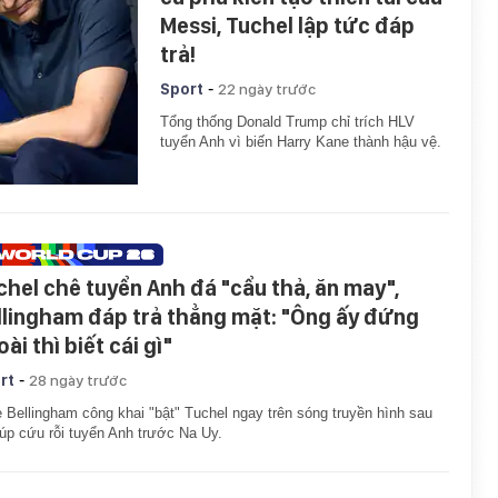
Messi, Tuchel lập tức đáp
trả!
-
Sport
22 ngày trước
Tổng thống Donald Trump chỉ trích HLV
tuyển Anh vì biến Harry Kane thành hậu vệ.
chel chê tuyển Anh đá "cẩu thả, ăn may",
llingham đáp trả thẳng mặt: "Ông ấy đứng
ài thì biết cái gì"
-
rt
28 ngày trước
 Bellingham công khai "bật" Tuchel ngay trên sóng truyền hình sau
úp cứu rỗi tuyển Anh trước Na Uy.