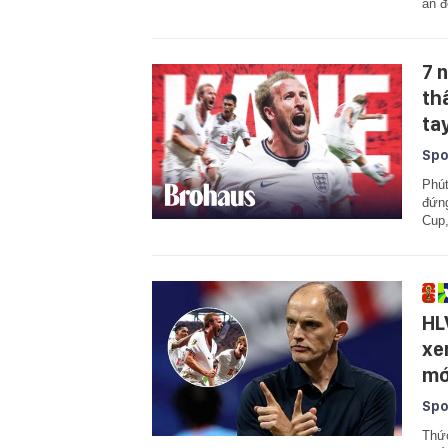
án đ
7 
th
ta
Spo
Phút
đứng
Cup
HL
xe
mới
Spo
Thức