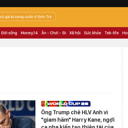
 cô gái bị sóng cuốn ở Sơn Trà
Đời sống
Money.14
Ăn - Chơi - Đi
Xã hội
Sức khỏe
Tek-life
Họ
Ông Trump chê HLV Anh vì
"giam hãm" Harry Kane, ngợi
ca pha kiến tạo thiên tài của