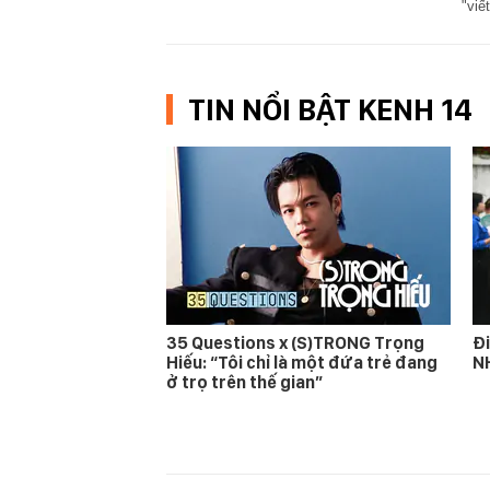
"viế
TIN NỔI BẬT KENH 14
35 Questions x (S)TRONG Trọng
Đi
Hiếu: “Tôi chỉ là một đứa trẻ đang
N
ở trọ trên thế gian”