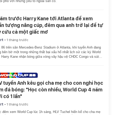
ối phó với những yếu tố ngoài sân cỏ.
năm trước Harry Kane tới Atlanta để xem
ần tượng nâng cúp, đêm qua anh trở lại để tự
y cứu cả một giấc mơ
-
rt
1 tháng trước
 86 trên sân Mercedes-Benz Stadium ở Atlanta, khi tuyển Anh đang
 bên bờ một trong những thất bại xấu hổ nhất lịch sử các kỳ World
, Harry Kane nhận bóng giữa vòng vây hậu vệ CHDC Congo và sút…
V tuyển Anh kêu gọi cha mẹ cho con nghỉ học
m đá bóng: "Học còn nhiều, World Cup 4 năm
 có 1 lần"
-
rt
1 tháng trước
 đêm xem World Cup lúc 1h sáng, HLV Tuchel hiến kế cho cha mẹ