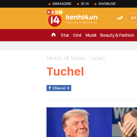
EMAGAZINE
ID.14
SHOWLIVE
3
Star
Ciné
Musik
Beauty & Fashion
TIN TỨC VỀ TUCHEL - TUCHEL
Tuchel
Chia sẻ
0