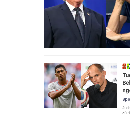
Tu
Be
ngo
Spo
Jude
cú đ