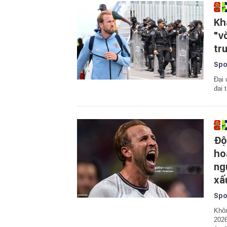
Kh
"v
tr
Spo
Đại 
đai 
Độ
ho
ng
xấ
Spo
Khôn
2026