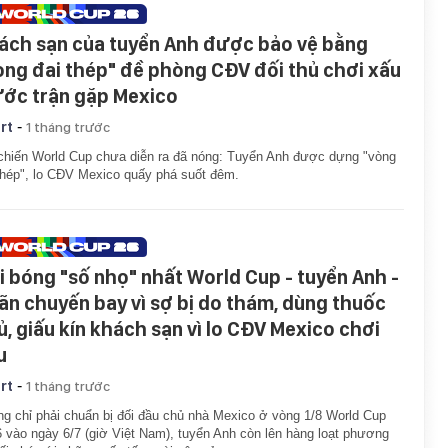
ách sạn của tuyển Anh được bảo vệ bằng
òng đai thép" đề phòng CĐV đối thủ chơi xấu
ước trận gặp Mexico
-
rt
1 tháng trước
chiến World Cup chưa diễn ra đã nóng: Tuyển Anh được dựng "vòng
thép", lo CĐV Mexico quấy phá suốt đêm.
i bóng "số nhọ" nhất World Cup - tuyển Anh -
ãn chuyến bay vì sợ bị do thám, dùng thuốc
ủ, giấu kín khách sạn vì lo CĐV Mexico chơi
u
-
rt
1 tháng trước
g chỉ phải chuẩn bị đối đầu chủ nhà Mexico ở vòng 1/8 World Cup
 vào ngày 6/7 (giờ Việt Nam), tuyển Anh còn lên hàng loạt phương