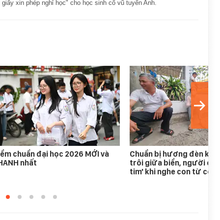
t giấy xin phép nghỉ học" cho học sinh cổ vũ tuyển Anh.
ểm chuẩn đại học 2026 MỚI và
Chuẩn bị hương đèn khấn
HANH nhất
trôi giữa biển, người ch
tim' khi nghe con từ cõi 