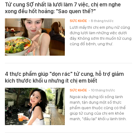
Tử cung SỢ nhất là lười làm 7 việc, chị em nghe
xong đều hốt hoảng: "Sao quen thế?"
SỨC KHỎE
- 8 tháng trước
Lười mấy thì chị em phụ nữ cũng
đừng lười làm những việc dưới
đây. Không sớm thì muốn tử cung
cũng đổ bệnh, ung thư.
4 thực phẩm giúp "dọn rác" tử cung, hỗ trợ giảm
kích thước khối u nhưng ít chị em biết
SỨC KHỎE
- 10 tháng trước
Ngoài xây dựng lối sống lành
mạnh, tận dụng một số thực
phẩm quen thuộc cũng có thể
giúp tử cung của chị em khỏe
mạnh, "đấu lại" khối u lành tính.