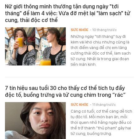
Nữ giới thông minh thường tận dụng ngày "tới
tháng" để làm 4 việc: Vừa đỡ mệt lại "làm sạch" tử
cung, thải độc cơ thể
SỨC KHỎE
- 10 tháng trước
Những ngày "tới tháng" tuy đi
kèm vài khó chịu nhưng cũng là
thời điểm vàng để chị em tăng
cường thải độc cơ thể, làm sạch
tử cung. Nhất là trong giai đoạn
tiền mãn kinh.
7 tín hiệu sau tuổi 30 cho thấy cơ thể tích tụ đầy
độc tố, buồng trứng và tử cung chìm trong “rác”
SỨC KHỎE
- 11 tháng trước
Càng có tuổi, cơ thể càng dễ tích
tụ độc tố. Mỗi món bạn ăn, mỗi
thói quen nhỏ hằng ngày đều có
thể trở thành "thủ phạm" gây hại
tử cung, buồng trứng.