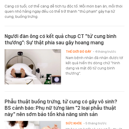
Càng có tuổi, cơ thể càng dễ tích tụ độc tố. Mỗi món bạn ăn, mỗi thói
quen nhỏ hằng ngày đều có thể trở thành "thủ phạm" gây hại tử
cung, buồng trứng.
Người đàn ông có kết quả chụp CT "tử cung bình
thường": Sự thật phía sau gây hoang mang
THẾ GIỚI ĐÓ ĐÂY
- 4 tháng trước
Nam bệnh nhân đã nhận được tờ
kết quả hiển thị dòng chữ "hình
dạng và mật độ tử cung bình
thường".
Phẫu thuật buồng trứng, tử cung có gây vô sinh?
BS cảnh báo: Phụ nữ từng làm "2 loại phẫu thuật
này" nên sớm bảo tồn khả năng sinh sản
SỨC KHỎE
- 5 tháng trước