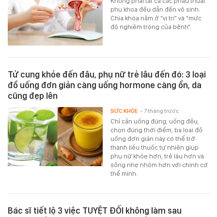
Không phải tất cả các phẫu thuật
phụ khoa đều dẫn đến vô sinh.
Chìa khóa nằm ở "vị trí" và "mức
độ nghiêm trọng của bệnh".
Tử cung khỏe đến đâu, phụ nữ trẻ lâu đến đó: 3 loại
đồ uống đơn giản càng uống hormone càng ổn, da
cũng đẹp lên
SỨC KHỎE
- 7 tháng trước
Chỉ cần uống đúng, uống đều,
chọn đúng thời điểm, ba loại đồ
uống đơn giản này có thể trở
thành liều thuốc tự nhiên giúp
phụ nữ khỏe hơn, trẻ lâu hơn và
sống nhẹ nhõm hơn với chính cơ
thể mình.
Bác sĩ tiết lộ 3 việc TUYỆT ĐỐI không làm sau