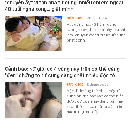
"chuyện ấy" vì tàn phá tử cung, nhiều chị em ngoài
40 tuổi nghe xong... giật mình
SỨC KHỎE
- 7 tháng trước
Hãy dừng ngay 3 hành động
tưởng sạch, thoải mái này sau khi
làm "chuyện ấy" trước khi tử cung
phát bệnh!
Cảnh báo: Nữ giới có 4 vùng này trên cơ thể càng
"đen" chứng tỏ tử cung càng chất nhiều độc tố
SỨC KHỎE
- 8 tháng trước
Mặc dù không thể nhìn thấy tử
cung nhưng bạn vẫn có thể biết
được cơ quan này đang bẩn hay
sạch thông qua những dấu hiệu
đặc trưng sau đây.