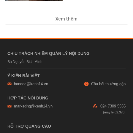
Xem thêm
CHỊU TRÁCH NHIỆM QUẢN LÝ NỘI DUNG
Bà Nguyễn Bích Minh
Ý KIẾN BÀI VIẾT
bandoc@kenh14.vn
Câu hỏi thường gặp
HỢP TÁC NỘI DUNG
marketing@kenh14.vn
024 7309 5555
HỖ TRỢ QUẢNG CÁO