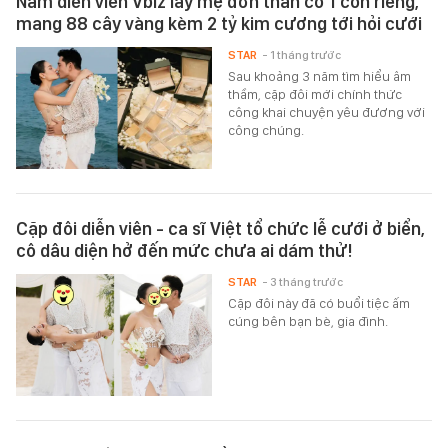
Nam diễn viên Vbiz lấy mẹ đơn thân có 1 con riêng,
mang 88 cây vàng kèm 2 tỷ kim cương tới hỏi cưới
STAR
- 1 tháng trước
Sau khoảng 3 năm tìm hiểu âm
thầm, cặp đôi mới chính thức
công khai chuyện yêu đương với
công chúng.
Cặp đôi diễn viên - ca sĩ Việt tổ chức lễ cưới ở biển,
cô dâu diện hở đến mức chưa ai dám thử!
STAR
- 3 tháng trước
Cặp đôi này đã có buổi tiệc ấm
cúng bên bạn bè, gia đình.