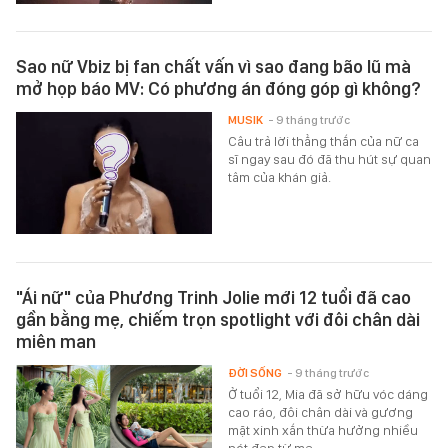
Sao nữ Vbiz bị fan chất vấn vì sao đang bão lũ mà
mở họp báo MV: Có phương án đóng góp gì không?
MUSIK
- 9 tháng trước
Câu trả lời thẳng thắn của nữ ca
sĩ ngay sau đó đã thu hút sự quan
tâm của khán giả.
"Ái nữ" của Phương Trinh Jolie mới 12 tuổi đã cao
gần bằng mẹ, chiếm trọn spotlight với đôi chân dài
miên man
ĐỜI SỐNG
- 9 tháng trước
Ở tuổi 12, Mia đã sở hữu vóc dáng
cao ráo, đôi chân dài và gương
mặt xinh xắn thừa hưởng nhiều
nét đẹp từ mẹ.