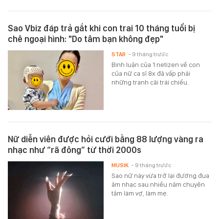
Sao Vbiz đáp trả gắt khi con trai 10 tháng tuổi bị
chê ngoại hình: "Do tâm bạn không đẹp"
STAR
- 9 tháng trước
Bình luận của 1 netizen về con
của nữ ca sĩ 8x đã vấp phải
những tranh cãi trái chiều.
Nữ diễn viên được hỏi cưới bằng 88 lượng vàng ra
nhạc như “rã đông” từ thời 2000s
MUSIK
- 9 tháng trước
Sao nữ này vừa trở lại đường đua
âm nhạc sau nhiều năm chuyên
tâm làm vợ, làm mẹ.