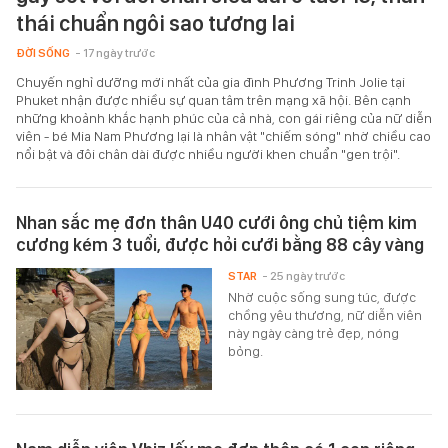
thái chuẩn ngôi sao tương lai
ĐỜI SỐNG
- 17 ngày trước
Chuyến nghỉ dưỡng mới nhất của gia đình Phương Trinh Jolie tại
Phuket nhận được nhiều sự quan tâm trên mạng xã hội. Bên cạnh
những khoảnh khắc hạnh phúc của cả nhà, con gái riêng của nữ diễn
viên - bé Mia Nam Phương lại là nhân vật "chiếm sóng" nhờ chiều cao
nổi bật và đôi chân dài được nhiều người khen chuẩn "gen trội".
Nhan sắc mẹ đơn thân U40 cưới ông chủ tiệm kim
cương kém 3 tuổi, được hỏi cưới bằng 88 cây vàng
STAR
- 25 ngày trước
Nhờ cuộc sống sung túc, được
chồng yêu thương, nữ diễn viên
này ngày càng trẻ đẹp, nóng
bỏng.