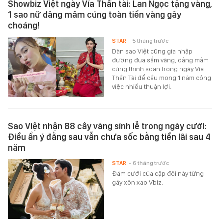
Showbiz Việt ngày Vía Thần tài: Lan Ngọc tặng vàng,
1 sao nữ dâng mâm cúng toàn tiền vàng gây
choáng!
STAR
- 5 tháng trước
Dàn sao Việt cũng gia nhập
đường đua sắm vàng, dâng mâm
cúng thịnh soạn trong ngày Vía
Thần Tài để cầu mong 1 năm công
việc nhiều thuận lợi.
Sao Việt nhận 88 cây vàng sính lễ trong ngày cưới:
Điều ẩn ý đằng sau vẫn chưa sốc bằng tiền lãi sau 4
năm
STAR
- 6 tháng trước
Đám cưới của cặp đôi này từng
gây xôn xao Vbiz.