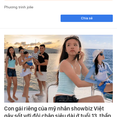
Phương trinh jolie
Chia sẻ
Con gái riêng của mỹ nhân showbiz Việt
gây sốt với đôi chân siêu dài ở tuổi 13, thần