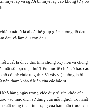
trị huyết áp và người bị huyết áp cao không tự ý bỏ
nh.
chiết xuất từ lá ổi có thể giúp giảm cường độ đau
iảm đau và làm dịu cơn đau.
hiết xuất lá ổi có đặc tính chống oxy hóa và chống
a một số loại ung thư. Trên thực tế chưa có báo cáo
khô có thể chữa ung thư. Vì vậy việc uống lá ổi
ất nên tham khảo ý kiến của các bác sĩ.
i khô hàng ngày trong việc duy trì sức khỏe của
huộc vào mục đích sử dụng của mỗi người. Tốt nhất
ần suất uống theo tình trạng của bản thân trước khi