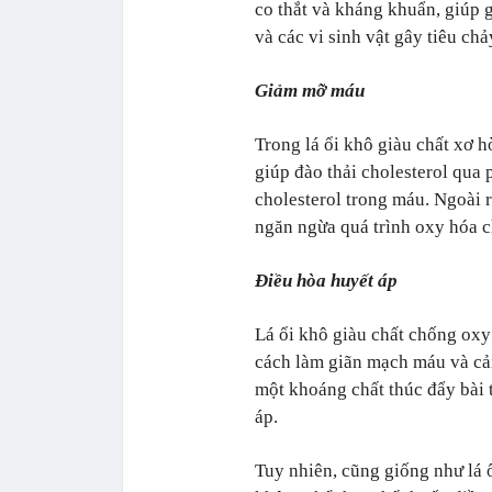
co thắt và kháng khuẩn, giúp 
và các vi sinh vật gây tiêu chả
Giảm mỡ máu
Trong lá ổi khô giàu chất xơ h
giúp đào thải cholesterol qua
cholesterol trong máu. Ngoài r
ngăn ngừa quá trình oxy hóa c
Điều hòa huyết áp
Lá ổi khô giàu chất chống oxy 
cách làm giãn mạch máu và cả
một khoáng chất thúc đẩy bài t
áp.
Tuy nhiên, cũng giống như lá ổ