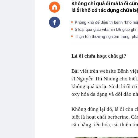
Không chỉ quả ổi mà lá ổi c
lá ổi khô có tác dụng chữa b
Không khó để điều trị bệnh “khó n
5 loại quả giàu vitamin B6 giúp ghi
Thận tổn thương nghiêm trọng, phả
Lá ổi chứa hoạt chất gì?
Bài viết trên website Bệnh vi
sĩ Nguyễn Thị Nhung cho biết, 
không quá xa lạ. Sở dĩ lá ổi c
oxy hóa đa dạng và dồi dào nh
Không dừng lại đó, lá ổi còn c
biệt là hoạt chất berberine. C
cân bằng tiêu hóa, cải thiện t