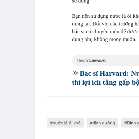
sử dụng.
Bạn nên sử dụng nước lá ổi kh
dùng lại. Đối với các trường 
bác sĩ có chuyên môn để được 
dụng phụ không mong muốn.
Theo
vtcnews.vn
Bác sĩ Harvard: Nư
thì lợi ích tăng gấp bộ
nước lá ổi khô
dinh dưỡng
Dinh 