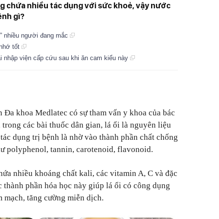
ũng chứa nhiều tác dụng với sức khoẻ, vậy nước
ệnh gì?
ói” nhiều người đang mắc
 nhớ tốt
i nhập viện cấp cứu sau khi ăn cam kiểu này
ện Đa khoa Medlatec có sự tham vấn y khoa của bác
trong các bài thuốc dân gian, lá ổi là nguyên liệu
ó tác dụng trị bệnh là nhờ vào thành phần chất chống
ư polyphenol, tannin, carotenoid, flavonoid.
hứa nhiều khoáng chất kali, các vitamin A, C và đặc
ác thành phần hóa học này giúp lá ổi có công dụng
im mạch, tăng cường miễn dịch.