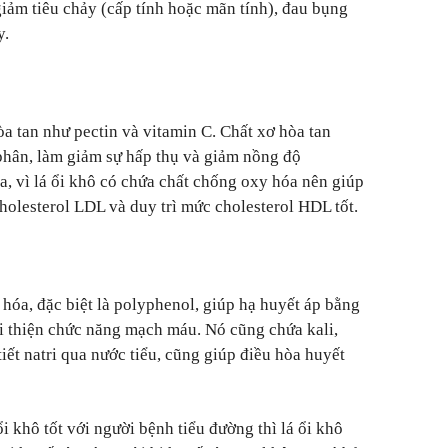
giảm tiêu chảy (cấp tính hoặc mãn tính), đau bụng
y.
òa tan như pectin và vitamin C. Chất xơ hòa tan
 phân, làm giảm sự hấp thụ và giảm nồng độ
a, vì lá ổi khô có chứa chất chống oxy hóa nên giúp
holesterol LDL và duy trì mức cholesterol HDL tốt.
hóa, đặc biệt là polyphenol, giúp hạ huyết áp bằng
i thiện chức năng mạch máu. Nó cũng chứa kali,
iết natri qua nước tiểu, cũng giúp điều hòa huyết
i khô tốt với người bệnh tiểu đường thì lá ổi khô