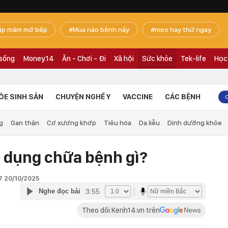
ắp mâm mở bếp
Mùa nào bệnh nấy
mẹo hay thử ngay
 sống
Money.14
Ăn - Chơi - Đi
Xã hội
Sức khỏe
Tek-life
Học
ỎE SINH SẢN
CHUYỆN NGHỀ Y
VACCINE
CÁC BỆNH
g
Gan thận
Cơ xương khớp
Tiêu hóa
Da liễu
Dinh dưỡng khỏe
c dụng chữa bệnh gì?
7 20/10/2025
3:55
Nghe đọc bài
Theo dõi Kenh14.vn trên