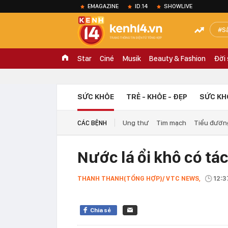
EMAGAZINE
ID.14
SHOWLIVE
S
Star
Ciné
Musik
Beauty & Fashion
Đời
SỨC KHỎE
TRẺ - KHỎE - ĐẸP
SỨC KH
Ung thư
Tim mạch
Tiểu đườn
CÁC BỆNH
Nước lá ổi khô có tá
THANH THANH(TỔNG HỢP)/ VTC NEWS,
12:3
Chia sẻ