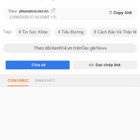
Theo
phunumoi.net.vn
Copy link
12/06/2026 07:44 (GMT +7)
Tags
Tin Sức Khỏe
Tiểu Đường
Cách Bảo Vệ Thận Mà
Theo dõi Kenh14.vn trên
Chia sẻ
Sao chép link
CÙNG MỤC
ĐANG HOT