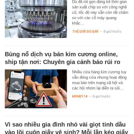
Dù đã rút gọn đáng kể thời gian
sản xuất chip so với công nghệ
cũ, tốc độ này vẫn còn rất chậm
so với các cỗ máy quang
khắc…
THẾ GIỚI ĐÓ ĐÂY
-
6 giờ trước
Bùng nổ dịch vụ bán kim cương online,
ship tận nơi: Chuyên gia cảnh báo rủi ro
Nhiều cửa hàng kim cương tuy
vẫn đóng cửa nhưng hoạt động
mua bán trên mạng xã hội và
các hội nhóm lại diễn ra sôi…
MONEY.14
-
6 giờ trước
Vì sao nhiều gia đình nhỏ vài giọt tinh dầu
vào lõi cuộn giấy vệ sinh? Mỗi lần kéo giấy