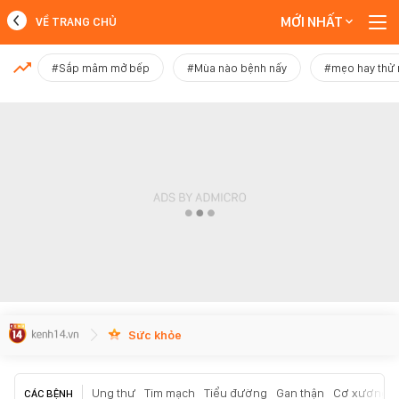
MỚI NHẤT
VỀ TRANG CHỦ
MỚI NHẤT
#Sắp mâm mở bếp
#Mùa nào bệnh nấy
#mẹo hay thử
Xem thêm
Sức khỏe
Ung thư
Tim mạch
Tiểu đường
Gan thận
Cơ xương k
CÁC BỆNH