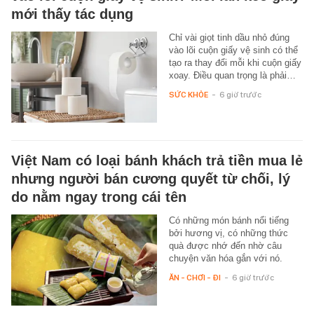
mới thấy tác dụng
Chỉ vài giọt tinh dầu nhỏ đúng
vào lõi cuộn giấy vệ sinh có thể
tạo ra thay đổi mỗi khi cuộn giấy
xoay. Điều quan trọng là phải…
SỨC KHỎE
-
6 giờ trước
Việt Nam có loại bánh khách trả tiền mua lẻ
nhưng người bán cương quyết từ chối, lý
do nằm ngay trong cái tên
Có những món bánh nổi tiếng
bởi hương vị, có những thức
quà được nhớ đến nhờ câu
chuyện văn hóa gắn với nó.
ĂN - CHƠI - ĐI
-
6 giờ trước