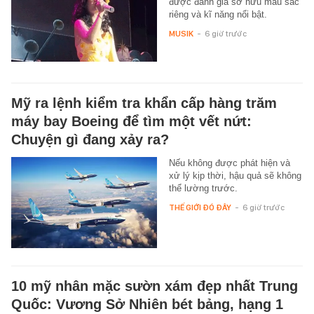
được đánh giá sở hữu màu sắc
riêng và kĩ năng nổi bật.
MUSIK
-
6 giờ trước
Mỹ ra lệnh kiểm tra khẩn cấp hàng trăm
máy bay Boeing để tìm một vết nứt:
Chuyện gì đang xảy ra?
Nếu không được phát hiện và
xử lý kịp thời, hậu quả sẽ không
thể lường trước.
THẾ GIỚI ĐÓ ĐÂY
-
6 giờ trước
10 mỹ nhân mặc sườn xám đẹp nhất Trung
Quốc: Vương Sở Nhiên bét bảng, hạng 1