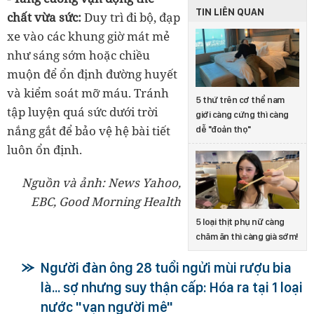
TIN LIÊN QUAN
chất vừa sức:
Duy trì đi bộ, đạp
xe vào các khung giờ mát mẻ
như sáng sớm hoặc chiều
muộn để ổn định đường huyết
và kiểm soát mỡ máu. Tránh
5 thứ trên cơ thể nam
tập luyện quá sức dưới trời
giới càng cứng thì càng
nắng gắt để bảo vệ hệ bài tiết
dễ "đoản thọ"
luôn ổn định.
Nguồn và ảnh: News Yahoo,
EBC, Good Morning Health
5 loại thịt phụ nữ càng
chăm ăn thì càng già sớm!
Người đàn ông 28 tuổi ngửi mùi rượu bia
là... sợ nhưng suy thận cấp: Hóa ra tại 1 loại
nước "vạn người mê"