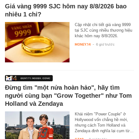
Giá vàng 9999 SJC hôm nay 8/8/2026 bao
nhiêu 1 chỉ?
Cập nhật chi tiết giá vàng 9999
tại SJC cùng nhiều thương hiệu
khác hôm nay 8/8/2026.
MONEY.14
-
6 giờ trước
Đừng tìm "một nửa hoàn hảo", hãy tìm
người cùng bạn "Grow Together" như Tom
Holland và Zendaya
Khái niệm "Power Couple" ở
Hollywood vốn chẳng hề mới,
nhưng cách Tom Holland và
Zendaya định nghĩa lại cụm từ…