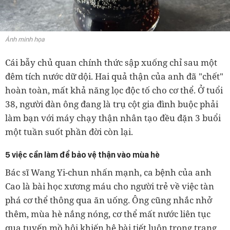
Ảnh minh họa
Cái bẫy chủ quan chính thức sập xuống chỉ sau một
đêm tích nước dữ dội. Hai quả thận của anh đã "chết"
hoàn toàn, mất khả năng lọc độc tố cho cơ thể. Ở tuổi
38, người đàn ông đang là trụ cột gia đình buộc phải
làm bạn với máy chạy thận nhân tạo đều đặn 3 buổi
một tuần suốt phần đời còn lại.
5 việc cần làm để bảo vệ thận vào mùa hè
Bác sĩ Wang Yi-chun nhấn mạnh, ca bệnh của anh
Cao là bài học xương máu cho người trẻ về việc tàn
phá cơ thể thông qua ăn uống. Ông cũng nhắc nhở
thêm, mùa hè nắng nóng, cơ thể mất nước liên tục
qua tuyến mồ hôi khiến hệ bài tiết luôn trong trạng