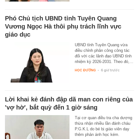
Phó Chủ tịch UBND tỉnh Tuyên Quang
Vương Ngọc Hà thôi phụ trách lĩnh vực
giáo dục
UBND tỉnh Tuyên Quang vừa
điều chỉnh phân công công tác
đối với các lãnh đạo UBND tỉnh
nhiệm kỳ 2026-2031. Theo đó,…
HỌC ĐƯỜNG
-
6 giờ trước
Lời khai kẻ đánh đập dã man con riêng của
'vợ hờ', bắt quỳ đến 1 giờ sáng
Tại cơ quan điều tra cha dượng
thừa nhận nhiều lần đánh cháu
P.G.K.L do bé bị giáo viên dạy
thêm phản ánh học kém.