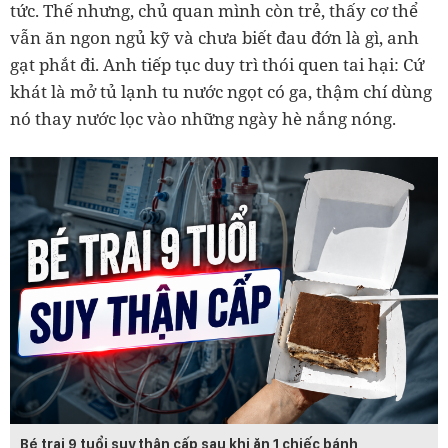
tức. Thế nhưng, chủ quan mình còn trẻ, thấy cơ thể
vẫn ăn ngon ngủ kỹ và chưa biết đau đớn là gì, anh
gạt phắt đi. Anh tiếp tục duy trì thói quen tai hại: Cứ
khát là mở tủ lạnh tu nước ngọt có ga, thậm chí dùng
nó thay nước lọc vào những ngày hè nắng nóng.
Bé trai 9 tuổi suy thận cấp sau khi ăn 1 chiếc bánh