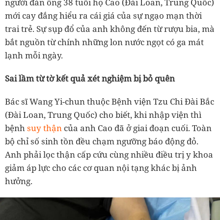
người đàn ông 38 tuổi họ Cao (Đài Loan, Trung Quốc)
mới cay đắng hiểu ra cái giá của sự ngạo mạn thời
trai trẻ. Sự sụp đổ của anh không đến từ rượu bia, mà
bắt nguồn từ chính những lon nước ngọt có ga mát
lạnh mỗi ngày.
Sai lầm từ tờ kết quả xét nghiệm bị bỏ quên
Bác sĩ Wang Yi-chun thuộc Bệnh viện Tzu Chi Đài Bắc
(Đài Loan, Trung Quốc) cho biết, khi nhập viện thì
bệnh
suy thận
của anh Cao đã ở giai đoạn cuối. Toàn
bộ chỉ số sinh tồn đều chạm ngưỡng báo động đỏ.
Anh phải lọc thận cấp cứu cùng nhiều điều trị y khoa
giảm áp lực cho các cơ quan nội tạng khác bị ảnh
hưởng.