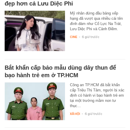
đẹp hơn cả Lưu Diệc Phi
Mỹ nhân đứng đầu bảng xếp
hạng đã vượt qua nhiều cái tên
đình đám như Cổ Lực Na Trát,
Lưu Diệc Phi và Cảnh Điềm.
CINE
-
6 giờ trước
Bắt khẩn cấp bảo mẫu dùng dây thun để
bạo hành trẻ em ở TP.HCM
Công an TP.HCM đã bắt khẩn
cấp Triệu Thị Tâm, người bị xác
định có hành vi bạo hành trẻ em
tại một trường mầm non tư
thục…
XÃ HỘI
-
6 giờ trước