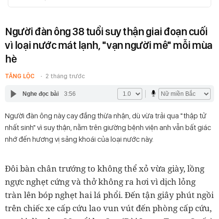
Người đàn ông 38 tuổi suy thận giai đoạn cuối
vì loại nước mát lạnh, "vạn người mê" mỗi mùa
hè
TĂNG LỘC
2 tháng trước
Nghe đọc bài
3:56
Người đàn ông này cay đắng thừa nhận, dù vừa trải qua "thập tử
nhất sinh" vì suy thận, nằm trên giường bệnh viện anh vẫn bất giác
nhớ đến hương vị sảng khoái của loại nước này.
Đôi bàn chân trướng to không thể xỏ vừa giày, lồng
ngực nghẹt cứng và thở không ra hơi vì dịch lỏng
tràn lên bóp nghẹt hai lá phổi. Đến tận giây phút ngồi
trên chiếc xe cấp cứu lao vun vút đến phòng cấp cứu,