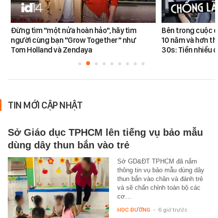
Đừng tìm "một nửa hoàn hảo", hãy tìm
Bên trong cuộc đ
người cùng bạn "Grow Together" như
10 năm và hơn th
Tom Holland và Zendaya
30s: Tiền nhiều c
TIN MỚI CẬP NHẬT
Sở Giáo dục TPHCM lên tiếng vụ bảo mẫu
dùng dây thun bắn vào trẻ
Sở GD&ĐT TPHCM đã nắm
thông tin vụ bảo mẫu dùng dây
thun bắn vào chân và đánh trẻ
và sẽ chấn chỉnh toàn bộ các
cơ…
HỌC ĐƯỜNG
-
6 giờ trước