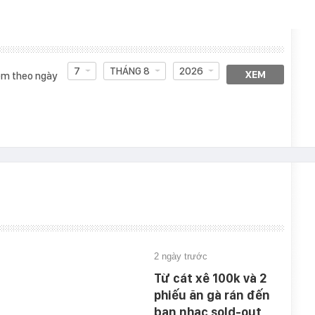
7
THÁNG 8
2026
XEM
m theo ngày
2 ngày trước
Từ cát xê 100k và 2
phiếu ăn gà rán đến
ban nhạc sold-out