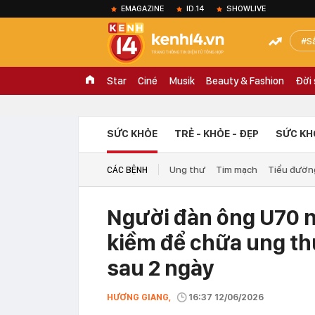
EMAGAZINE
ID.14
SHOWLIVE
S
Star
Ciné
Musik
Beauty & Fashion
Đời
SỨC KHỎE
TRẺ - KHỎE - ĐẸP
SỨC KH
Ung thư
Tim mạch
Tiểu đườn
CÁC BỆNH
Người đàn ông U70 n
kiềm để chữa ung thư
sau 2 ngày
HƯƠNG GIANG,
16:37 12/06/2026