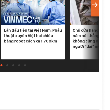
Lần đầu tiên tại Việt Nam: Phẫu
Chủ cửa hàng hải s
thuật xuyên Việt hai chiều
năm nói thẳng: 5 lo
bằng robot cách xa 1.700km
không cũng đừng lấy
người "dại" mới bỏ 