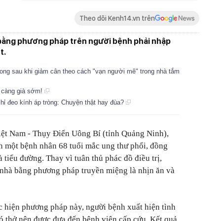
Theo dõi Kenh14.vn trên
” bằng phương pháp trên người bệnh phải nhập
t.
vong sau khi giảm cân theo cách "vạn người mê" trong nhà tắm
ì càng già sớm!
hỉ đeo kính áp tròng: Chuyện thật hay đùa?
iệt Nam - Thụy Điển Uông Bí (tỉnh Quảng Ninh),
n một bệnh nhân 68 tuổi mắc ung thư phổi, đồng
à tiểu đường. Thay vì tuân thủ phác đồ điều trị,
ại nhà bằng phương pháp truyền miệng là nhịn ăn và
ực hiện phương pháp này, người bệnh xuất hiện tình
hó thở nên được đưa đến bệnh viện cấp cứu. Kết quả