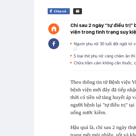
Chia sẻ
Chỉ sau 2 ngày “tự điều trị
viện trong tình trạng suy kiệ
Người phụ nữ 30 tuổi đột ngột tử 
5 loại thịt phụ nữ càng chăm ăn th
Chữa trầm cảm không cần thuốc, c
Theo thông tin từ Bệnh viện V
bệnh viện mới đây đã tiếp nhậ
thời có tiền sử tăng huyết áp v
người bệnh lại "tự điều trị" t
uống nước kiềm.
Hậu quả là, chỉ sau 2 ngày th
trạng mệt mỏi nhiều, sốt và k