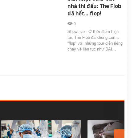
nhà thi đấu: The Flob
đã hết… flop!
0
ShowLive · Ở thời điểm hiện
tại, The Flob đã không còn…
“flop” với những tour diễn riêng
cháy vé liên tục như ĐẠI…