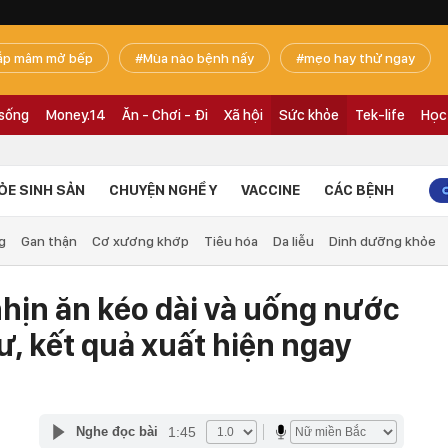
ắp mâm mở bếp
Mùa nào bệnh nấy
mẹo hay thử ngay
 sống
Money.14
Ăn - Chơi - Đi
Xã hội
Sức khỏe
Tek-life
Học
ỎE SINH SẢN
CHUYỆN NGHỀ Y
VACCINE
CÁC BỆNH
g
Gan thận
Cơ xương khớp
Tiêu hóa
Da liễu
Dinh dưỡng khỏe
hịn ăn kéo dài và uống nước
, kết quả xuất hiện ngay
1:45
Nghe đọc bài