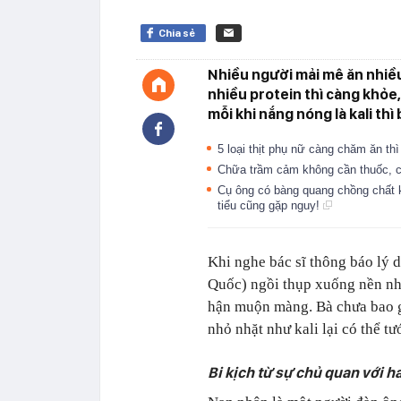
Chia sẻ
Nhiều người mải mê ăn nhiều
nhiều protein thì càng khỏe
mỗi khi nắng nóng là kali th
5 loại thịt phụ nữ càng chăm ăn th
Chữa trầm cảm không cần thuốc, c
Cụ ông có bàng quang chồng chất kh
tiểu cũng gặp nguy!
Khi nghe bác sĩ thông báo lý 
Quốc) ngồi thụp xuống nền nhà
hận muộn màng. Bà chưa bao gi
nhỏ nhặt như kali lại có thể 
Bi kịch từ sự chủ quan với ha