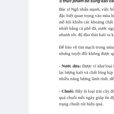
5 thực phảm bổ sung kali v
Bác sĩ Ngô nhấn mạnh, việc b
đặc biệt quan trọng vào mùa hè.
mồ hôi khiến các khoáng chất b
nhiệt bằng cà phê đá, nước n
nhanh tốc độ đào thải kali ra k
Để bảo vệ tim mạch trong mùa n
nhưng tuyệt đối không được qu
- Nước dừa:
Được ví như loại 
lại lượng kali và chất lỏng kị
nhiều năng lượng lành tính, dễ
- Chuối:
Đây là loại trái cây 
quả chuối mỗi ngày giúp ổn đị
trạng chuột rút hiệu quả.