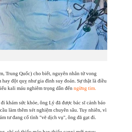
, Trung Quốc) cho biết, nguyên nhân tử vong
 hay đột quỵ như gia đình suy đoán. Sự thật là điều
hiếu kali máu nghiêm trọng dẫn đến
ngừng tim.
i đi khám sức khỏe, ông Lý đã được bác sĩ cảnh báo
u cầu làm thêm xét nghiệm chuyên sâu. Tuy nhiên, vì
ám tư đang cố tình "vẽ dịch vụ", ông đã gạt đi.
ng, chỉ có thiếu máu hay thiếu canxi mới nguy