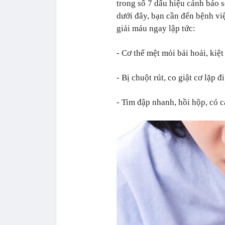
trong số 7 dấu hiệu cảnh báo 
dưới đây, bạn cần đến bệnh vi
giải máu ngay lập tức:
- Cơ thể mệt mỏi bải hoải, kiệ
- Bị chuột rút, co giật cơ lặp đ
- Tim đập nhanh, hồi hộp, có 