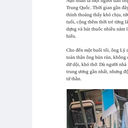
Nạn nhân là một người đàn ông
Trung Quốc. Thời gian gần đâ
thỉnh thoảng thấy khó chịu, t
tuổi, cộng thêm thời trẻ từng 
dựng và hút thuốc nhiều năm lạ
hiểu.
Cho đến một buổi tối, ông Lý 
toàn thân ông bủn rủn, không 
dữ dội, khó thở. Dù người nhà
trung ương gần nhất, nhưng độ
tử thần.