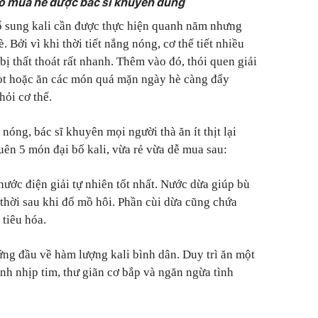
ào mùa hè được bác sĩ khuyên dùng
ổ sung kali cần được thực hiện quanh năm nhưng
 Bởi vì khi thời tiết nắng nóng, cơ thể tiết nhiều
ị thất thoát rất nhanh. Thêm vào đó, thói quen giải
gọt hoặc ăn các món quá mặn ngày hè càng đẩy
hỏi cơ thể.
óng, bác sĩ khuyên mọi người thà ăn ít thịt lại
ên 5 món đại bổ kali, vừa rẻ vừa dễ mua sau:
nước điện giải tự nhiên tốt nhất. Nước dừa giúp bù
p thời sau khi đổ mồ hôi. Phần cùi dừa cũng chứa
 tiêu hóa.
đứng đầu về hàm lượng kali bình dân. Duy trì ăn một
nh nhịp tim, thư giãn cơ bắp và ngăn ngừa tình