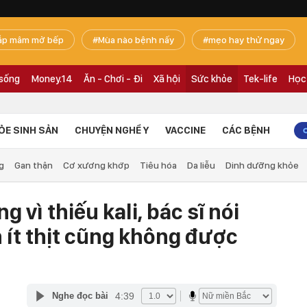
ắp mâm mở bếp
Mùa nào bệnh nấy
mẹo hay thử ngay
 sống
Money.14
Ăn - Chơi - Đi
Xã hội
Sức khỏe
Tek-life
Học
ỎE SINH SẢN
CHUYỆN NGHỀ Y
VACCINE
CÁC BỆNH
g
Gan thận
Cơ xương khớp
Tiêu hóa
Da liễu
Dinh dưỡng khỏe
 vì thiếu kali, bác sĩ nói
 ít thịt cũng không được
4:39
Nghe đọc bài