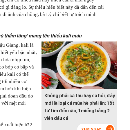
có gì đáng lo. Sự thiếu hiểu biết này đã dẫn đến cái
n di ảnh của chồng, bà Lý chỉ biết tự trách mình
thủ thầm lặng' mang tên thiếu kali máu
ậu Giang, kali là
hiết yếu bậc nhất,
u hòa nhịp tim,
 co bóp cơ bắp và
iếu kali có thể
 tới nhiều cơ
ểm hơn khi hiện
Không phải cá thu hay cá hồi, đây
giai đoạn đầu do
mới là loại cá mùa hè phải ăn: Tốt
n với mệt mỏi
từ tim đến não, 1 miếng bằng 2
viên dầu cá
ể xuất hiện từ 2