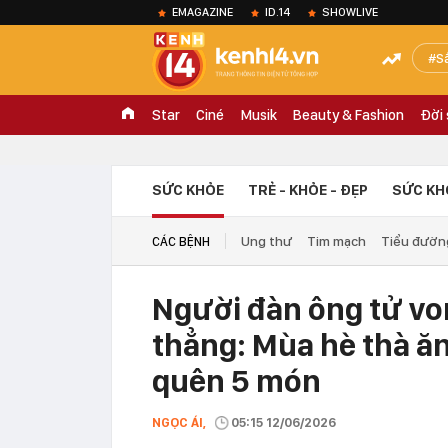
EMAGAZINE
ID.14
SHOWLIVE
S
Star
Ciné
Musik
Beauty & Fashion
Đời
SỨC KHỎE
TRẺ - KHỎE - ĐẸP
SỨC KH
Ung thư
Tim mạch
Tiểu đườn
CÁC BỆNH
Người đàn ông tử vong
thẳng: Mùa hè thà ăn
quên 5 món
NGỌC ÁI,
05:15 12/06/2026