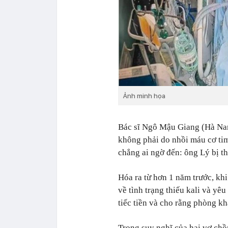
Ảnh minh họa
Bác sĩ Ngô Mậu Giang (Hà Nam
không phải do nhồi máu cơ tim
chẳng ai ngờ đến: ông Lý bị t
Hóa ra từ hơn 1 năm trước, kh
về tình trạng thiếu kali và yê
tiếc tiền và cho rằng phòng kh
Trong suy nghĩ của hai vợ chồ