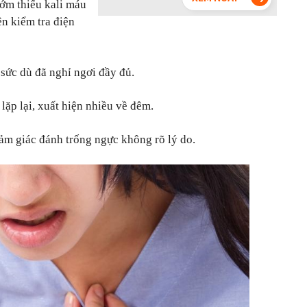
sớm thiếu kali máu
ện kiểm tra điện
t sức dù đã nghỉ ngơi đầy đủ.
i lặp lại, xuất hiện nhiều về đêm.
cảm giác đánh trống ngực không rõ lý do.