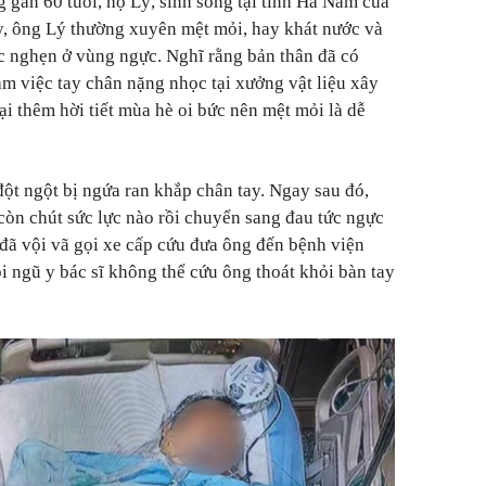
 gần 60 tuổi, họ Lý, sinh sống tại tỉnh Hà Nam của
y, ông Lý thường xuyên mệt mỏi, hay khát nước và
ức nghẹn ở vùng ngực. Nghĩ rằng bản thân đã có
làm việc tay chân nặng nhọc tại xưởng vật liệu xây
i thêm hời tiết mùa hè oi bức nên mệt mỏi là dễ
đột ngột bị ngứa ran khắp chân tay. Ngay sau đó,
còn chút sức lực nào rồi chuyển sang đau tức ngực
 đã vội vã gọi xe cấp cứu đưa ông đến bệnh viện
i ngũ y bác sĩ không thể cứu ông thoát khỏi bàn tay