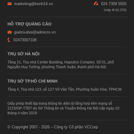
marketing@kenh14.vn
024 7309 5555
HỖ TRỢ QUẢNG CÁO
giaitrixahoi@admicro.vn
02473007108
TRỤ SỞ HÀ NỘI
Tầng 21, Tòa nhà Center Building, Hapulico Complex, Số 01, phố
Nguyễn Huy Tưởng, phường Thanh Xuân, thành phố Hà Nội
TRỤ SỞ TP.HỒ CHÍ MINH
Tầng 4, Tòa nhà 123, số 127 Võ Văn Tần, Phường Xuân Hòa, TPHCM
Giấy phép thiết lập trang thông tin điện tử tổng hợp trên mạng số
2215/GP-TTĐT do Sở Thông tin và Truyền thông Hà Nội cấp ngày 10
tháng 4 năm 2019
© Copyright 2007 - 2026 – Công ty Cổ phần VCCorp