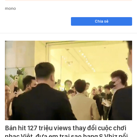
mono
Chia sẻ
Bản hit 127 triệu views thay đổi cuộc chơi
nhạc Việt, đưa em trai sao hạng S Vbiz nổi