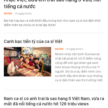
tiếng cả nước
MUSIK
- 5 ngày trước
Bài hát này tạo ra một khởi đầu trong mơ cho nam ca sĩ mà đến thời
điểm hiện tại chưa có ai tái lập được.
Canh bạc tiền tỷ của ca sĩ Việt
MUSIK
- 8 ngày trước
Nhóm nhạc tân binh Duniverse
chật vật phát tờ rơi ở điểm công
cộng để mời gọi khán giả xem
mini show nhưng chỉ thu hút 11
người. Đó là ví dụ điển hình cho
sự khởi đầu khó khăn của những
ca sĩ dấn thân vào thị trường Việt.
Nam ca sĩ có anh trai là sao hạng S Việt Nam, vừa ra
mắt đã nổi tiếng cả nước hit 126 triệu views