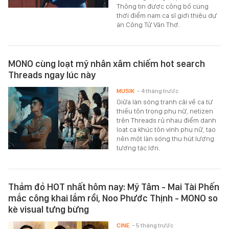
Thông tin được công bố cùng
thời điểm nam ca sĩ giới thiệu dự
án Công Tử Văn Thơ.
MONO cùng loạt mỹ nhân xâm chiếm hot search
Threads ngay lúc này
MUSIK
- 4 tháng trước
Giữa làn sóng tranh cãi về ca từ
thiếu tôn trọng phụ nữ, netizen
trên Threads rủ nhau điểm danh
loạt ca khúc tôn vinh phụ nữ, tạo
nên một làn sóng thu hút lượng
tương tác lớn.
Thảm đỏ HOT nhất hôm nay: Mỹ Tâm - Mai Tài Phến
mắc công khai lắm rồi, Noo Phước Thịnh - MONO so
kè visual tưng bừng
CINE
- 5 tháng trước