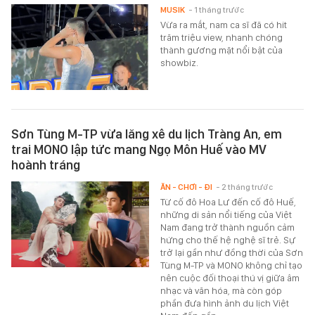
MUSIK
- 1 tháng trước
Vừa ra mắt, nam ca sĩ đã có hit
trăm triệu view, nhanh chóng
thành gương mặt nổi bật của
showbiz.
Sơn Tùng M-TP vừa lăng xê du lịch Tràng An, em
trai MONO lập tức mang Ngọ Môn Huế vào MV
hoành tráng
ĂN - CHƠI - ĐI
- 2 tháng trước
Từ cố đô Hoa Lư đến cố đô Huế,
những di sản nổi tiếng của Việt
Nam đang trở thành nguồn cảm
hứng cho thế hệ nghệ sĩ trẻ. Sự
trở lại gần như đồng thời của Sơn
Tùng M-TP và MONO không chỉ tạo
nên cuộc đối thoại thú vị giữa âm
nhạc và văn hóa, mà còn góp
phần đưa hình ảnh du lịch Việt