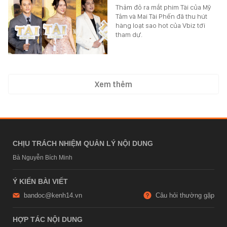
Thảm đỏ ra mắt phim Tài của Mỹ
Tâm và Mai Tài Phến đã thu hút
hàng loạt sao hot của Vbiz tới
tham dự.
Xem thêm
CHỊU TRÁCH NHIỆM QUẢN LÝ NỘI DUNG
Bà Nguyễn Bích Minh
Ý KIẾN BÀI VIẾT
bandoc@kenh14.vn
Câu hỏi thường gặp
HỢP TÁC NỘI DUNG