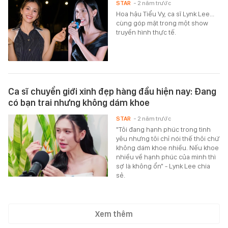
STAR
- 2 năm trước
Hoa hậu Tiểu Vy, ca sĩ Lynk Lee...
cùng góp mặt trong một show
truyền hình thực tế.
Ca sĩ chuyển giới xinh đẹp hàng đầu hiện nay: Đang
có bạn trai nhưng không dám khoe
STAR
- 2 năm trước
"Tôi đang hạnh phúc trong tình
yêu nhưng tôi chỉ nói thế thôi chứ
không dám khoe nhiều. Nếu khoe
nhiều về hạnh phúc của mình thì
sợ là không ổn" - Lynk Lee chia
sẻ.
Xem thêm