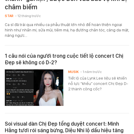
châm biếm
STAR
- 12 tháng trước
Ca sĩ đã trải qua nhiều ca phẫu thuật lớn nhỏ để hoàn thiện ngoại
hình như nhấn mí, sửa mũi, tiêm má, hạ đường chân tóc, căng da mặt,
nâng ngực...
1 câu nói của người trong cuộc tiết lộ concert Chị
Đẹp sẽ không có D-2?
MUSIK
- 1 năm trước
Tiết lộ của Lynk Lee liệu sẽ khiến
nỗ lực “khều” concert Chị Đẹp D-
2 thành công cốc?
Soi visual dàn Chị Đẹp tổng duyệt concert: Minh
Hằng tươi rói sáng bừng, Diệu Nhi lộ dấu hiệu tăng