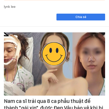
lynk lee
Chia sẻ
Nam ca sĩ trải qua 8 ca phẫu thuật để
thành "gái xịn", được Đen Vâu bảo vệ khi bị