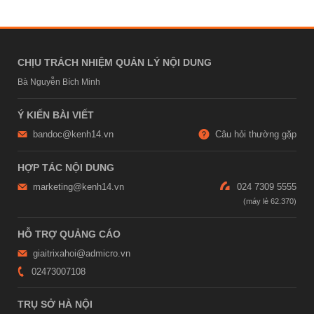
CHỊU TRÁCH NHIỆM QUẢN LÝ NỘI DUNG
Bà Nguyễn Bích Minh
Ý KIẾN BÀI VIẾT
bandoc@kenh14.vn
Câu hỏi thường gặp
HỢP TÁC NỘI DUNG
marketing@kenh14.vn
024 7309 5555
HỖ TRỢ QUẢNG CÁO
giaitrixahoi@admicro.vn
02473007108
TRỤ SỞ HÀ NỘI