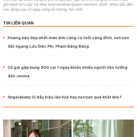
ghi danh tại cuộc thi Miss International Queen Vietnam 2025. Nhan sắc đến
vóc dáng của cô ngày càng ấn tượng, hút mắt.
TIN LIÊN QUAN
Hoàng hậu đẹp nhất màn ảnh càng có tuổi càng đỉnh, netizen
đặt ngang Lưu Diệc Phi, Phạm Băng Băng
Cô gái gập bụng 800 cái 1 ngày khiến nhiều người liên tưởng
đến Jennie
Angelababy lộ dấu hiệu lão hoá hay netizen quá khắt khe?