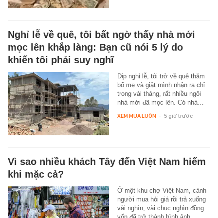
Nghỉ lễ về quê, tôi bất ngờ thấy nhà mới
mọc lên khắp làng: Bạn cũ nói 5 lý do
khiến tôi phải suy nghĩ
Dịp nghỉ lễ, tôi trở về quê thăm
bố mẹ và giật mình nhận ra chỉ
trong vài tháng, rất nhiều ngôi
nhà mới đã mọc lên. Có nhà…
XEM MUA LUÔN
-
5 giờ trước
Vì sao nhiều khách Tây đến Việt Nam hiếm
khi mặc cả?
Ở một khu chợ Việt Nam, cảnh
người mua hỏi giá rồi trả xuống
vài nghìn, vài chục nghìn đồng
vốn đã trở thành hình ảnh…