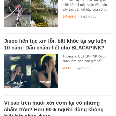
ở miền Tây, với đặc trưng là
thiết kế chỉ một hoặc vài thân
cây tre, ván gỗ bắc qua sông…
ĐỜI SỐNG
-
6 giờ trước
Jisoo liên tục xin lỗi, bật khóc tại sự kiện
10 năm: Dấu chấm hết cho BLACKPINK?
Tương lai BLACKPINK được
quan tâm hơn bao giờ hết.
MUSIK
-
6 giờ trước
Vì sao trên muôi xới cơm lại có những
chấm tròn? Hơn 90% người dùng không