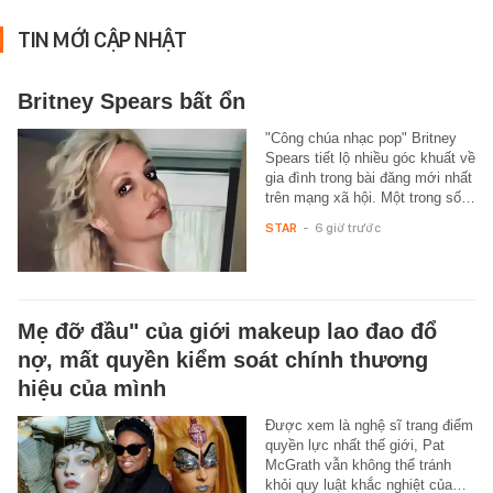
TIN MỚI CẬP NHẬT
Britney Spears bất ổn
"Công chúa nhạc pop" Britney
Spears tiết lộ nhiều góc khuất về
gia đình trong bài đăng mới nhất
trên mạng xã hội. Một trong số…
STAR
-
6 giờ trước
Mẹ đỡ đầu" của giới makeup lao đao đổ
nợ, mất quyền kiểm soát chính thương
hiệu của mình
Được xem là nghệ sĩ trang điểm
quyền lực nhất thế giới, Pat
McGrath vẫn không thể tránh
khỏi quy luật khắc nghiệt của…