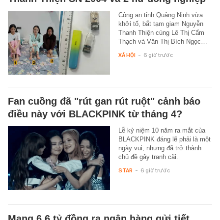
Công an tỉnh Quảng Ninh vừa
khởi tố, bắt tạm giam Nguyễn
Thanh Thiện cùng Lê Thị Cẩm
Thạch và Văn Thị Bích Ngọc…
XÃ HỘI
-
6 giờ trước
Fan cuồng đã "rút gan rút ruột" cảnh báo
điều này với BLACKPINK từ tháng 4?
Lễ kỷ niệm 10 năm ra mắt của
BLACKPINK đáng lẽ phải là một
ngày vui, nhưng đã trở thành
chủ đề gây tranh cãi.
STAR
-
6 giờ trước
Mang 6,6 tỷ đồng ra ngân hàng gửi tiết