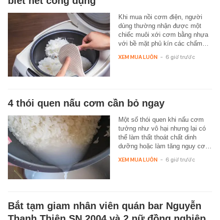
biết hết công dụng
Khi mua nồi cơm điện, người
dùng thường nhận được một
chiếc muôi xới cơm bằng nhựa
với bề mặt phủ kín các chấm…
XEM MUA LUÔN
-
6 giờ trước
4 thói quen nấu cơm cần bỏ ngay
Một số thói quen khi nấu cơm
tưởng như vô hại nhưng lại có
thể làm thất thoát chất dinh
dưỡng hoặc làm tăng nguy cơ…
XEM MUA LUÔN
-
6 giờ trước
Bắt tạm giam nhân viên quán bar Nguyễn
Thanh Thiện SN 2004 và 2 nữ đồng nghiệp