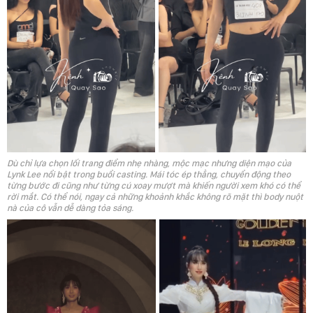
Dù chỉ lựa chọn lối trang điểm nhẹ nhàng, mộc mạc nhưng diện mạo của
Lynk Lee nổi bật trong buổi casting. Mái tóc ép thẳng, chuyển động theo
từng bước đi cũng như từng cú xoay mượt mà khiến người xem khó có thể
rời mắt. Có thể nói, ngay cả những khoảnh khắc không rõ mặt thì body nuột
nà của cô vẫn dễ dàng tỏa sáng.