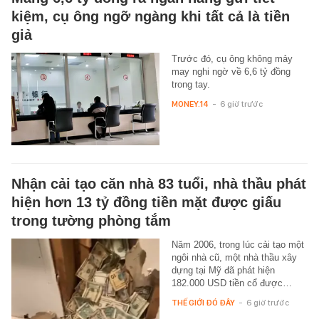
kiệm, cụ ông ngỡ ngàng khi tất cả là tiền
giả
Trước đó, cụ ông không mảy
may nghi ngờ về 6,6 tỷ đồng
trong tay.
MONEY.14
-
6 giờ trước
Nhận cải tạo căn nhà 83 tuổi, nhà thầu phát
hiện hơn 13 tỷ đồng tiền mặt được giấu
trong tường phòng tắm
Năm 2006, trong lúc cải tạo một
ngôi nhà cũ, một nhà thầu xây
dựng tại Mỹ đã phát hiện
182.000 USD tiền cổ được…
THẾ GIỚI ĐÓ ĐÂY
-
6 giờ trước