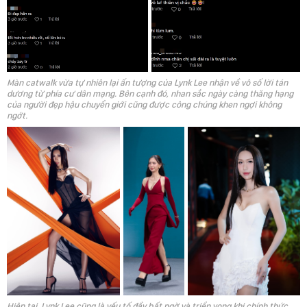
Màn catwalk vừa tự nhiên lại ấn tượng của Lynk Lee nhận về vô số lời tán
dương từ phía cư dân mạng. Bên cạnh đó, nhan sắc ngày càng thăng hạng
của người đẹp hậu chuyển giới cũng được công chúng khen ngợi không
ngớt.
Hiện tại, Lynk Lee cũng là yếu tố đầy bất ngờ và triển vọng khi chính thức