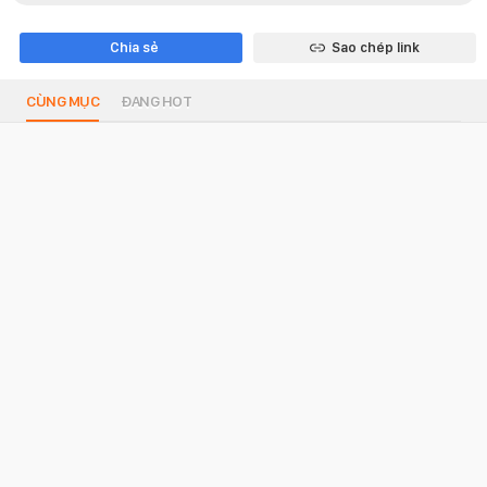
Chia sẻ
Sao chép link
CÙNG MỤC
ĐANG HOT