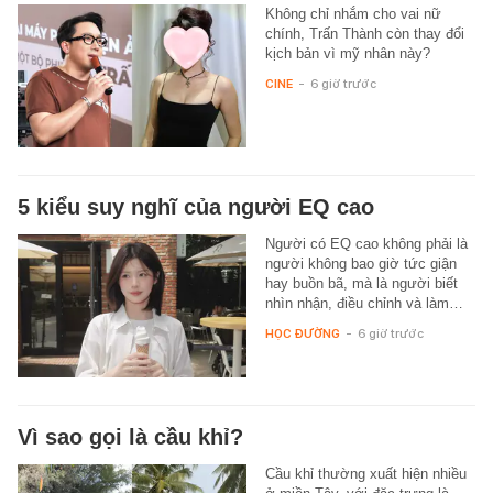
Không chỉ nhắm cho vai nữ
chính, Trấn Thành còn thay đổi
kịch bản vì mỹ nhân này?
CINE
-
6 giờ trước
5 kiểu suy nghĩ của người EQ cao
Người có EQ cao không phải là
người không bao giờ tức giận
hay buồn bã, mà là người biết
nhìn nhận, điều chỉnh và làm…
HỌC ĐƯỜNG
-
6 giờ trước
Vì sao gọi là cầu khỉ?
Cầu khỉ thường xuất hiện nhiều