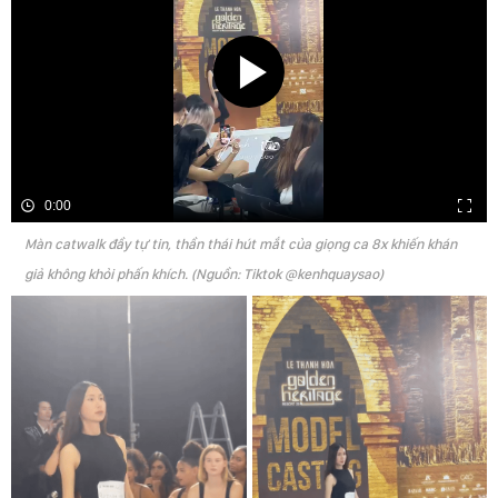
0:00
Màn catwalk đầy tự tin, thần thái hút mắt của giọng ca 8x khiến khán
giả không khỏi phấn khích. (Nguồn: Tiktok @kenhquaysao)