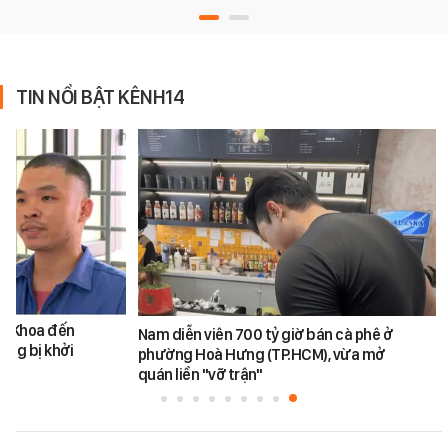
TIN NỔI BẬT KÊNH14
ăn Khoa đến
Nam diễn viên 700 tỷ giờ bán cà phê ở
ũng bị khởi
phường Hoà Hưng (TP.HCM), vừa mở
quán liền "vỡ trận"