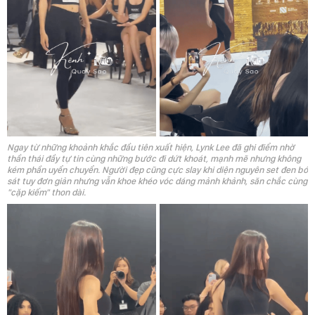
Ngay từ những khoảnh khắc đầu tiên xuất hiện, Lynk Lee đã ghi điểm nhờ
thần thái đầy tự tin cùng những bước đi dứt khoát, mạnh mẽ nhưng không
kém phần uyển chuyển. Người đẹp cũng cực slay khi diện nguyên set đen bó
sát tuy đơn giản nhưng vẫn khoe khéo vóc dáng mảnh khảnh, săn chắc cùng
"cặp kiếm" thon dài.