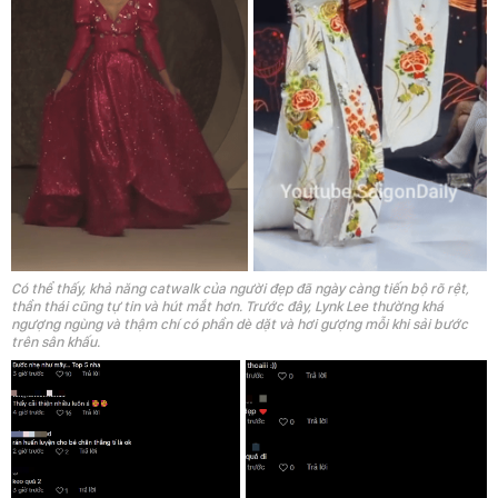
Có thể thấy, khả năng catwalk của người đẹp đã ngày càng tiến bộ rõ rệt,
thần thái cũng tự tin và hút mắt hơn. Trước đây, Lynk Lee thường khá
ngượng ngùng và thậm chí có phần dè dặt và hơi gượng mỗi khi sải bước
trên sân khấu.