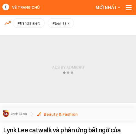
MỚI NHẤT
VỀ TRANG CHỦ
MỚI NHẤT
#trends alert
#B&F Talk
Xem thêm
Beauty & Fashion
Lynk Lee catwalk và phản ứng bất ngờ của