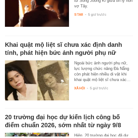
từ Song Joong Ki giữa tin ly hôn
vợ Tây.
STAR
-
5 giờ trước
Khai quật mộ liệt sĩ chưa xác định danh
tính, phát hiện bức ảnh người phụ nữ
Ngoài bức ảnh người phụ nữ,
lực lượng chức năng Đà Nẵng
còn phát hiện nhiều di vật khi
khai quật mộ liệt sĩ chưa xác…
XÃ HỘI
-
5 giờ trước
20 trường đại học dự kiến lịch công bố
điểm chuẩn 2026, sớm nhất từ ngày 9/8
Hiện, 20 trường đại học đã dự