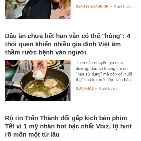
BEAUTY & FASHION
-
6 giờ trước
Dầu ăn chưa hết hạn vẫn có thể "hỏng": 4
thói quen khiến nhiều gia đình Việt âm
thầm rước bệnh vào người
Theo các chuyên gia dinh
dưỡng, dầu ăn không chỉ có
"hạn sử dụng" mà còn có "tuổi
thọ" sau khi mở nắp. Nếu bảo…
SỨC KHỎE
-
6 giờ trước
Rộ tin Trấn Thành đổi gấp kịch bản phim
Tết vì 1 mỹ nhân hot bậc nhất Vbiz, lộ hint
rõ mồn một từ lâu