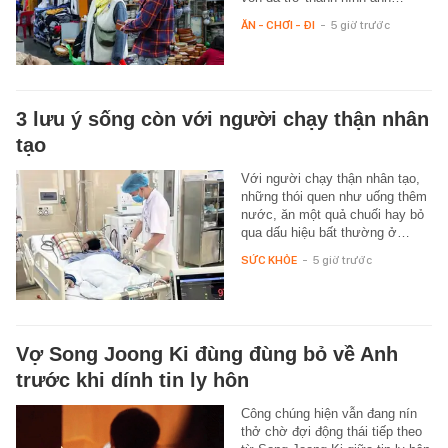
ĂN - CHƠI - ĐI
-
5 giờ trước
3 lưu ý sống còn với người chạy thận nhân
tạo
Với người chạy thận nhân tạo,
những thói quen như uống thêm
nước, ăn một quả chuối hay bỏ
qua dấu hiệu bất thường ở…
SỨC KHỎE
-
5 giờ trước
Vợ Song Joong Ki đùng đùng bỏ về Anh
trước khi dính tin ly hôn
Công chúng hiện vẫn đang nín
thở chờ đợi động thái tiếp theo