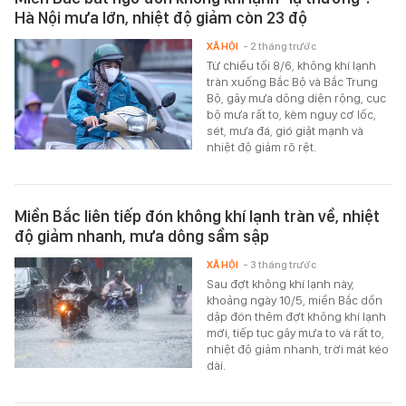
Hà Nội mưa lớn, nhiệt độ giảm còn 23 độ
XÃ HỘI
- 2 tháng trước
Từ chiều tối 8/6, không khí lạnh
tràn xuống Bắc Bộ và Bắc Trung
Bộ, gây mưa dông diện rộng, cục
bộ mưa rất to, kèm nguy cơ lốc,
sét, mưa đá, gió giật mạnh và
nhiệt độ giảm rõ rệt.
Miền Bắc liên tiếp đón không khí lạnh tràn về, nhiệt
độ giảm nhanh, mưa dông sầm sập
XÃ HỘI
- 3 tháng trước
Sau đợt không khí lạnh này,
khoảng ngày 10/5, miền Bắc dồn
dập đón thêm đợt không khí lạnh
mới, tiếp tục gây mưa to và rất to,
nhiệt độ giảm nhanh, trời mát kéo
dài.