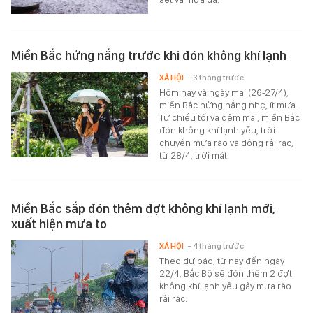
Miền Bắc hửng nắng trước khi đón không khí lạnh
XÃ HỘI
- 3 tháng trước
Hôm nay và ngày mai (26-27/4),
miền Bắc hửng nắng nhẹ, ít mưa.
Từ chiều tối và đêm mai, miền Bắc
đón không khí lạnh yếu, trời
chuyển mưa rào và dông rải rác,
từ 28/4, trời mát.
Miền Bắc sắp đón thêm đợt không khí lạnh mới,
xuất hiện mưa to
XÃ HỘI
- 4 tháng trước
Theo dự báo, từ nay đến ngày
22/4, Bắc Bộ sẽ đón thêm 2 đợt
không khí lạnh yếu gây mưa rào
rải rác.