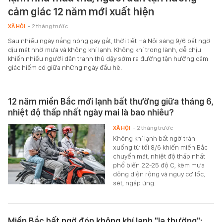
cảm giác 12 năm mới xuất hiện
XÃ HỘI
- 2 tháng trước
Sau nhiều ngày nắng nóng gay gắt, thời tiết Hà Nội sáng 9/6 bất ngờ
dịu mát nhờ mưa và không khí lạnh. Không khí trong lành, dễ chịu
khiến nhiều người dân tranh thủ dậy sớm ra đường tận hưởng cảm
giác hiếm có giữa những ngày đầu hè.
12 năm miền Bắc mới lạnh bất thường giữa tháng 6,
nhiệt độ thấp nhất ngày mai là bao nhiêu?
XÃ HỘI
- 2 tháng trước
Không khí lạnh bất ngờ tràn
xuống từ tối 8/6 khiến miền Bắc
chuyển mát, nhiệt độ thấp nhất
phổ biến 22-25 độ C, kèm mưa
dông diện rộng và nguy cơ lốc,
sét, ngập úng.
Miền Bắc bất ngờ đón không khí lạnh "lạ thường":