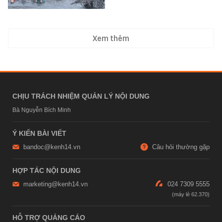
Xem thêm
CHỊU TRÁCH NHIỆM QUẢN LÝ NỘI DUNG
Bà Nguyễn Bích Minh
Ý KIẾN BÀI VIẾT
bandoc@kenh14.vn
Câu hỏi thường gặp
HỢP TÁC NỘI DUNG
marketing@kenh14.vn
024 7309 5555
HỖ TRỢ QUẢNG CÁO