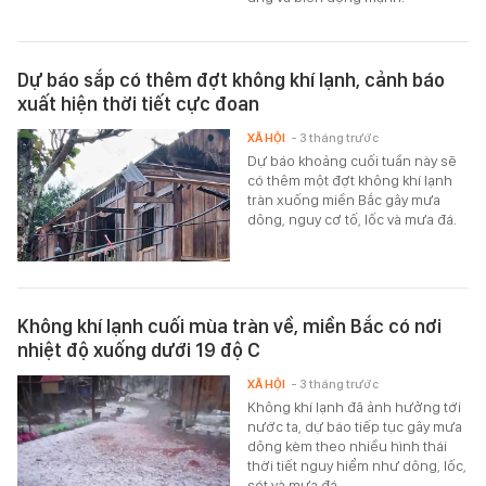
Dự báo sắp có thêm đợt không khí lạnh, cảnh báo
xuất hiện thời tiết cực đoan
XÃ HỘI
- 3 tháng trước
Dự báo khoảng cuối tuần này sẽ
có thêm một đợt không khí lạnh
tràn xuống miền Bắc gây mưa
dông, nguy cơ tố, lốc và mưa đá.
Không khí lạnh cuối mùa tràn về, miền Bắc có nơi
nhiệt độ xuống dưới 19 độ C
XÃ HỘI
- 3 tháng trước
Không khí lạnh đã ảnh hưởng tới
nước ta, dự báo tiếp tục gây mưa
dông kèm theo nhiều hình thái
thời tiết nguy hiểm như dông, lốc,
sét và mưa đá.