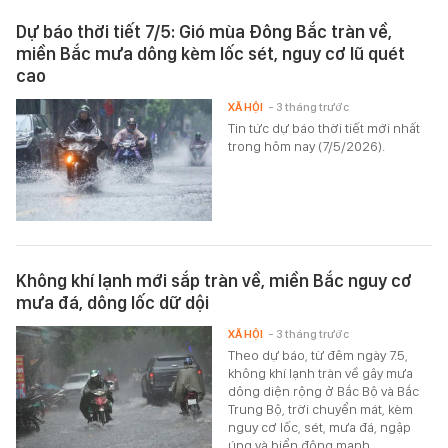
Dự báo thời tiết 7/5: Gió mùa Đông Bắc tràn về,
miền Bắc mưa dông kèm lốc sét, nguy cơ lũ quét
cao
XÃ HỘI
- 3 tháng trước
Tin tức dự báo thời tiết mới nhất
trong hôm nay (7/5/2026).
Không khí lạnh mới sắp tràn về, miền Bắc nguy cơ
mưa đá, dông lốc dữ dội
XÃ HỘI
- 3 tháng trước
Theo dự báo, từ đêm ngày 7.5,
không khí lạnh tràn về gây mưa
dông diện rộng ở Bắc Bộ và Bắc
Trung Bộ, trời chuyển mát, kèm
nguy cơ lốc, sét, mưa đá, ngập
úng và biển động mạnh.