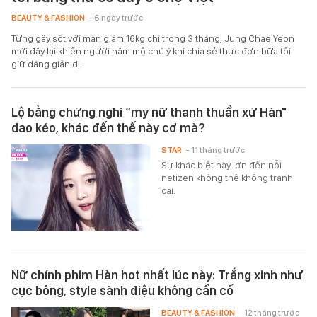
BEAUTY & FASHION
- 6 ngày trước
Từng gây sốt với màn giảm 16kg chỉ trong 3 tháng, Jung Chae Yeon
mới đây lại khiến người hâm mộ chú ý khi chia sẻ thực đơn bữa tối
giữ dáng giản dị.
Lộ bằng chứng nghi “mỹ nữ thanh thuần xứ Hàn"
dao kéo, khác đến thế này cơ mà?
STAR
- 11 tháng trước
Sự khác biệt này lớn đến nỗi
netizen không thể không tranh
cãi.
Nữ chính phim Hàn hot nhất lúc này: Trắng xinh như
cục bông, style sành điệu không cần cố
BEAUTY & FASHION
- 12 tháng trước