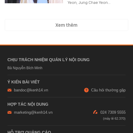
Yeon, Jung Chae Yeon...
Xem thêm
CHỊU TRÁCH NHIỆM QUẢN LÝ NỘI DUNG
Bà Nguyễn Bích Minh
Ý KIẾN BÀI VIẾT
bandoc@kenh14.vn
Câu hỏi thường gặp
HỢP TÁC NỘI DUNG
marketing@kenh14.vn
024 7309 5555
HỖ TRỢ QUẢNG CÁO