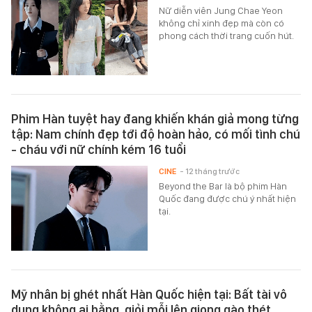
Nữ diễn viên Jung Chae Yeon
không chỉ xinh đẹp mà còn có
phong cách thời trang cuốn hút.
Phim Hàn tuyệt hay đang khiến khán giả mong từng
tập: Nam chính đẹp tới độ hoàn hảo, có mối tình chú
- cháu với nữ chính kém 16 tuổi
CINE
- 12 tháng trước
Beyond the Bar là bộ phim Hàn
Quốc đang được chú ý nhất hiện
tại.
Mỹ nhân bị ghét nhất Hàn Quốc hiện tại: Bất tài vô
dụng không ai bằng, giỏi mỗi lên giọng gào thét