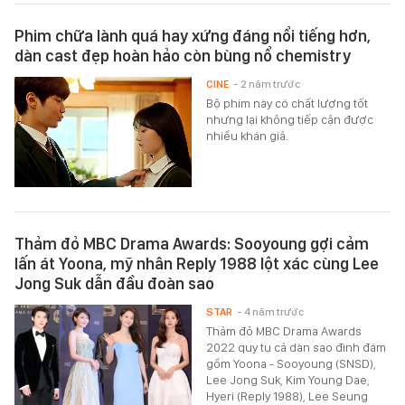
Phim chữa lành quá hay xứng đáng nổi tiếng hơn,
dàn cast đẹp hoàn hảo còn bùng nổ chemistry
CINE
- 2 năm trước
Bộ phim này có chất lượng tốt
nhưng lại không tiếp cận được
nhiều khán giả.
Thảm đỏ MBC Drama Awards: Sooyoung gợi cảm
lấn át Yoona, mỹ nhân Reply 1988 lột xác cùng Lee
Jong Suk dẫn đầu đoàn sao
STAR
- 4 năm trước
Thảm đỏ MBC Drama Awards
2022 quy tụ cả dàn sao đình đám
gồm Yoona - Sooyoung (SNSD),
Lee Jong Suk, Kim Young Dae,
Hyeri (Reply 1988), Lee Seung