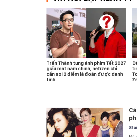
Trấn Thành tung ảnh phim Tết 2027
Đừ
giấu mặt nam chính, netizen chỉ
t
cần soi 2 điểm là đoán được danh
T
tính
Z
Cá
ph
Sta
Mỹ n