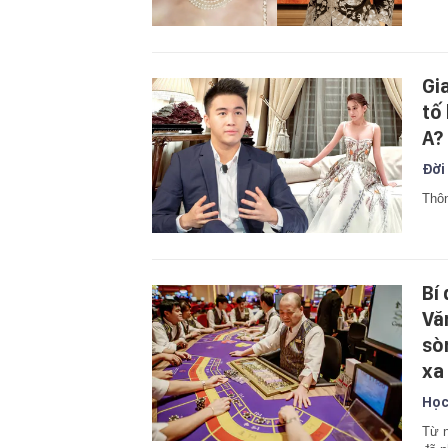
Gia
tố
A?
Đời
Thôn
Bí
Vă
sò
xa
Học
Từ n