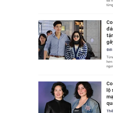
đã n
từng
Co
đá
tặ
gâ
Đời
Từng
hơn 
ngườ
Co
lộ
mạ
qu
Thế