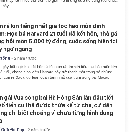
hìn thấy rất nhiều thứ trên thế giới mà những đứa trẻ cùng tuổi chưa
 thấy.
n rể kín tiếng nhất gia tộc hào môn đình
m: Học bá Harvard 21 tuổi đã kết hôn, nhà gái
ng hồi môn 5.000 tỷ đồng, cuộc sống hiện tại
y ngỡ ngàng
-
 sống
2 năm trước
 gây bất ngờ khi kết hôn từ lúc còn rất trẻ với tiểu thư hào môn lớn
8 tuổi, chàng sinh viên Harvard này trở thành một trong số những
i con rể được dư luận quan tâm nhất của trùm sòng bài Macao.
n gái Vua sòng bài Hà Hồng Sân lần đầu tiết
 số tiền cụ thể được thừa kế từ cha, cư dân
ng chỉ biết choáng vì chưa từng hình dung
a
-
 Giới Đó Đây
2 năm trước