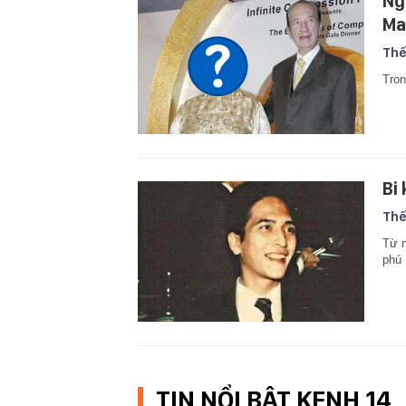
Ng
Ma
Thế
Tron
Bi
Thế
Từ n
phú
TIN NỔI BẬT KENH 14