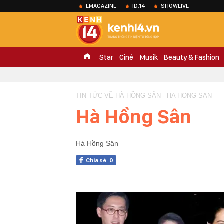
EMAGAZINE
ID.14
SHOWLIVE
Star
Ciné
Musik
Beauty & Fashion
TIN TỨC VỀ HÀ HỒNG SÂN - HA HONG SAN
Hà Hồng Sân
Hà Hồng Sân
Chia sẻ
0