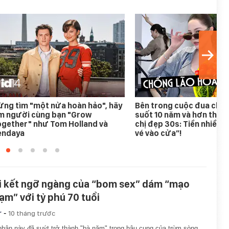
ng tìm "một nửa hoàn hảo", hãy
Bên trong cuộc đua chốn
ìm người cùng bạn "Grow
suốt 10 năm và hơn thế n
ogether" như Tom Holland và
chị đẹp 30s: Tiền nhiều c
endaya
vé vào cửa”!
i kết ngỡ ngàng của “bom sex” dám “mạo
ạm” với tỷ phú 70 tuổi
-
r
10 tháng trước
hân này đã suýt trở thành "bà năm" trong hậu cung của trùm sòng