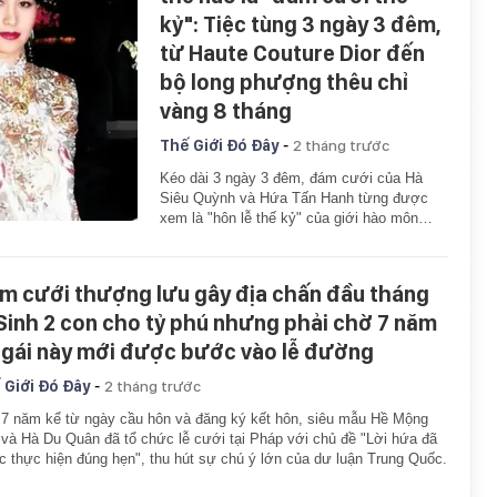
kỷ": Tiệc tùng 3 ngày 3 đêm,
từ Haute Couture Dior đến
bộ long phượng thêu chỉ
vàng 8 tháng
-
Thế Giới Đó Đây
2 tháng trước
Kéo dài 3 ngày 3 đêm, đám cưới của Hà
Siêu Quỳnh và Hứa Tấn Hanh từng được
xem là "hôn lễ thế kỷ" của giới hào môn…
m cưới thượng lưu gây địa chấn đầu tháng
 Sinh 2 con cho tỷ phú nhưng phải chờ 7 năm
 gái này mới được bước vào lễ đường
-
 Giới Đó Đây
2 tháng trước
7 năm kể từ ngày cầu hôn và đăng ký kết hôn, siêu mẫu Hề Mộng
và Hà Du Quân đã tổ chức lễ cưới tại Pháp với chủ đề "Lời hứa đã
 thực hiện đúng hẹn", thu hút sự chú ý lớn của dư luận Trung Quốc.