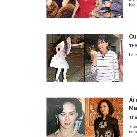
bạc,
Cu
Thế
Là t
Ái
Ma
Thế
Tron
ngườ