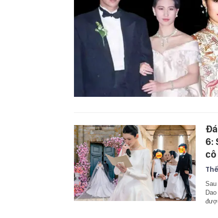
Đá
6:
cô
Thế
Sau 
Dao 
được