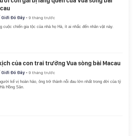
ười con gái bị lãng quên của Vua sòng bài
cau
-
 Giới Đó Đây
9 tháng trước
g cuộc chiến gia tộc của nhà họ Hà, ít ai nhắc đến nhân vật này.
 kịch của con trai trưởng Vua sòng bài Macau
-
 Giới Đó Đây
9 tháng trước
gười kế vị hoàn hảo, ông trở thành nỗi đau lớn nhất trong đời của tỷ
 Hà Hồng Sân.