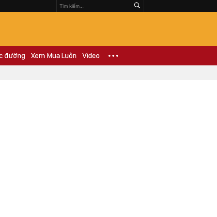
c đường
Xem Mua Luôn
Video