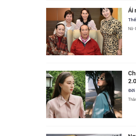
Ái
Thế
Nữ C
Ch
2.
Đời
Thân