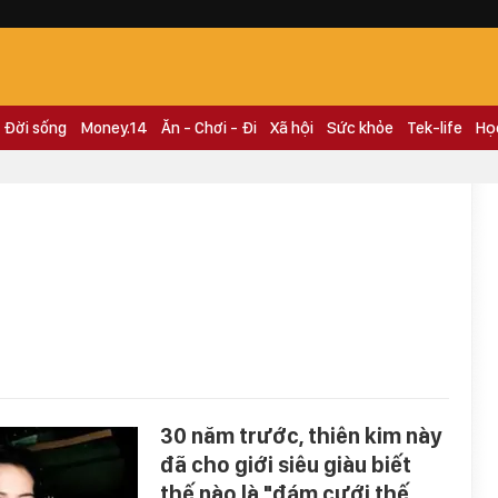
Đời sống
Money.14
Ăn - Chơi - Đi
Xã hội
Sức khỏe
Tek-life
Họ
30 năm trước, thiên kim này
đã cho giới siêu giàu biết
thế nào là "đám cưới thế