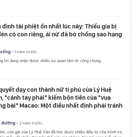
 đình tài phiệt ồn nhất lúc này: Thiếu gia bị
 lén có con riêng, ái nữ đã bỏ chồng sao hạng
-
 sống
1 năm trước
g tin đang nhận được nhiều sự quan tâm từ công chúng.
 quyết dạy con thành nữ tỉ phú của Lý Huệ
n, "cánh tay phải" kiếm bộn tiền của "vua
ng bài" Macao: Một điều nhất định phải tránh
-
 đường
2 năm trước
hỏ, con gái của Lý Huệ Văn đã học được nhiều điều từ cha mình và