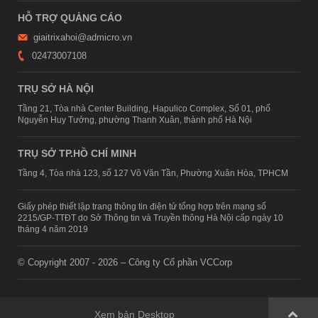
HỖ TRỢ QUẢNG CÁO
giaitrixahoi@admicro.vn
02473007108
TRỤ SỞ HÀ NỘI
Tầng 21, Tòa nhà Center Building, Hapulico Complex, Số 01, phố
Nguyễn Huy Tưởng, phường Thanh Xuân, thành phố Hà Nội
TRỤ SỞ TP.HỒ CHÍ MINH
Tầng 4, Tòa nhà 123, số 127 Võ Văn Tần, Phường Xuân Hòa, TPHCM
Giấy phép thiết lập trang thông tin điện tử tổng hợp trên mạng số
2215/GP-TTĐT do Sở Thông tin và Truyền thông Hà Nội cấp ngày 10
tháng 4 năm 2019
© Copyright 2007 - 2026 – Công ty Cổ phần VCCorp
Xem bản Desktop