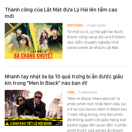
Thành công của Lật Mặt đưa Lý Hải lên tầm cao
mới
ĐỜI SỐNG
- 7 năm trước
Từ một ca sĩ, Lý Hải gặt hái được
thành công vang dội và trở thành
đạo diễn chuyên nghiệp nhờ
series phim ăn khách Lật Mặt.
Nhanh tay nhặt lia lịa 10 quả trứng bí ẩn được giấu
kín trong "Men In Black" nào bạn ơi!
CINE
- 7 năm trước
"Men In Black: International" là
phần phim mới nhất đánh dấu sự
trở lại của Series Men In Black sau
7 năm vắng bóng, nhà làm phim
đã không quên cất giấu hàng loạt
Easter Eggs liên quan đến 3 phần
phim trước của series ăn khách