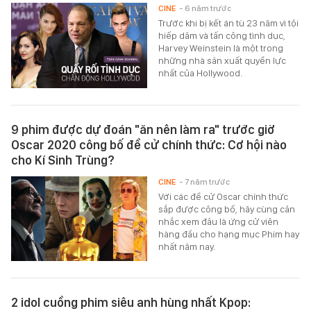
CINE
- 6 năm trước
Trước khi bị kết án tù 23 năm vì tội
hiếp dâm và tấn công tình dục,
Harvey Weinstein là một trong
những nhà sản xuất quyền lực
nhất của Hollywood.
9 phim được dự đoán "ăn nên làm ra" trước giờ
Oscar 2020 công bố đề cử chính thức: Cơ hội nào
cho Kí Sinh Trùng?
CINE
- 7 năm trước
Với các đề cử Oscar chính thức
sắp được công bố, hãy cùng cân
nhắc xem đâu là ứng cử viên
hàng đầu cho hạng mục Phim hay
nhất năm nay.
2 idol cuồng phim siêu anh hùng nhất Kpop: