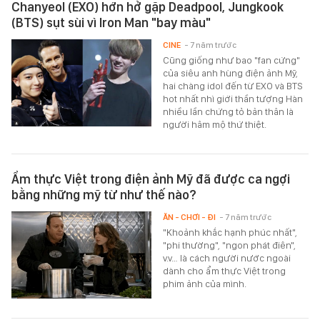
Chanyeol (EXO) hớn hở gặp Deadpool, Jungkook
(BTS) sụt sùi vì Iron Man "bay màu"
CINE
- 7 năm trước
Cũng giống như bao "fan cứng"
của siêu anh hùng điện ảnh Mỹ,
hai chàng idol đến từ EXO và BTS
hot nhất nhì giới thần tượng Hàn
nhiều lần chứng tỏ bản thân là
người hâm mộ thứ thiệt.
Ẩm thực Việt trong điện ảnh Mỹ đã được ca ngợi
bằng những mỹ từ như thế nào?
ĂN - CHƠI - ĐI
- 7 năm trước
"Khoảnh khắc hạnh phúc nhất",
"phi thường", "ngon phát điên",
v.v… là cách người nước ngoài
dành cho ẩm thực Việt trong
phim ảnh của mình.