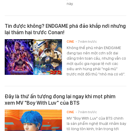
này.
Tin được không? ENDGAME phá đảo khắp nơi nhưng
lại thảm hại trước Conan!
CINE
- 7 năm trước
Không thể phủ nhận ENDGAME
đang tạo nên một cơn sốt dai
dẳng trên toàn cầu, nhưng vẫn có
một quốc gia ngoại lệ nơi các
siêu anh hùng phải "ngả mũ"
trước một đối thủ "nhỏ mà có võ".
Đây là thứ ấn tượng đọng lại ngay khi mọt phim
xem MV "Boy With Luv" của BTS
CINE
- 7 năm trước
MV "Boy With Luv" của BTS chính
là sản phẩm nghệ thuật nhằm bày
tỏ lòng tôn kính, trân trọng tới