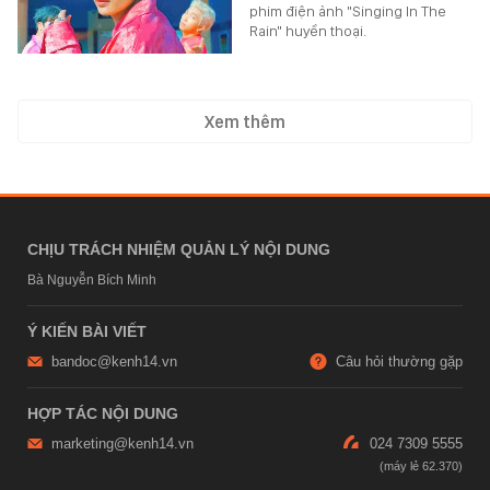
phim điện ảnh "Singing In The
Rain" huyền thoại.
Xem thêm
CHỊU TRÁCH NHIỆM QUẢN LÝ NỘI DUNG
Bà Nguyễn Bích Minh
Ý KIẾN BÀI VIẾT
bandoc@kenh14.vn
Câu hỏi thường gặp
HỢP TÁC NỘI DUNG
marketing@kenh14.vn
024 7309 5555