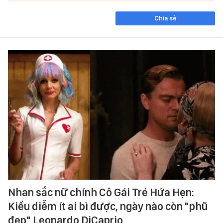
Chia sẻ
Nhan sắc nữ chính Cô Gái Trẻ Hứa Hẹn:
Kiều diễm ít ai bì được, ngày nào còn "phũ
đẹp" Leonardo DiCaprio