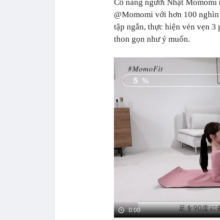
Cô nàng người Nhật Momomi 
@Momomi với hơn 100 nghìn n
tập ngắn, thực hiện vẻn vẹn 3 
thon gọn như ý muốn.
0:00