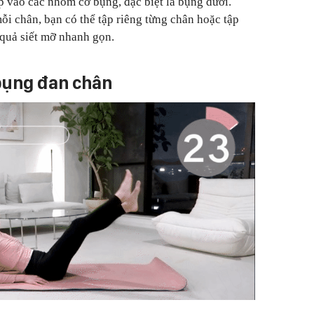
p vào các nhóm cơ bụng, đặc biệt là bụng dưới.
ỗi chân, bạn có thể tập riêng từng chân hoặc tập
 quả siết mỡ nhanh gọn.
bụng đan chân