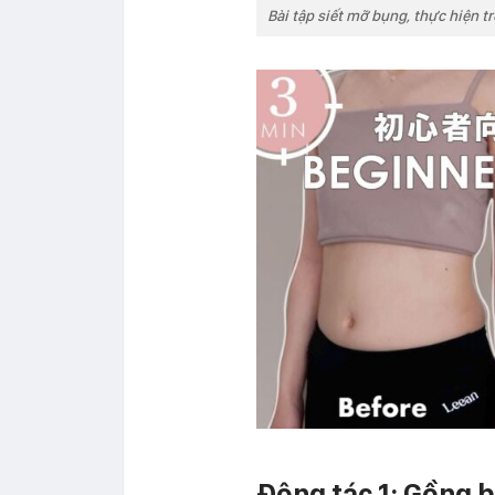
Bài tập siết mỡ bụng, thực hiện
Động tác 1: Gồng 