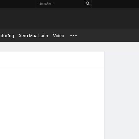
 đường
Xem Mua Luôn
Video