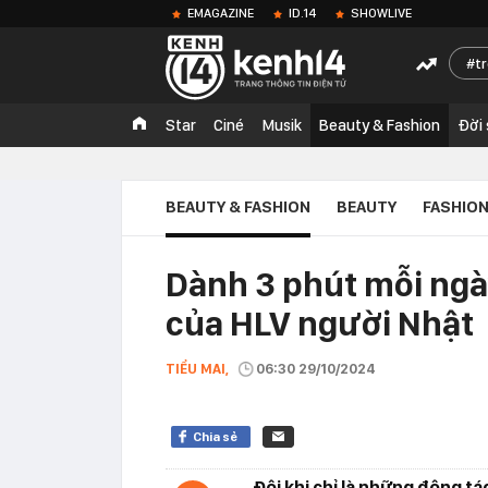
EMAGAZINE
ID.14
SHOWLIVE
t
Star
Ciné
Musik
Beauty & Fashion
Đời
BEAUTY & FASHION
BEAUTY
FASHIO
Dành 3 phút mỗi ngà
của HLV người Nhật
TIỂU MAI,
06:30 29/10/2024
Chia sẻ
Đôi khi chỉ là những động tá