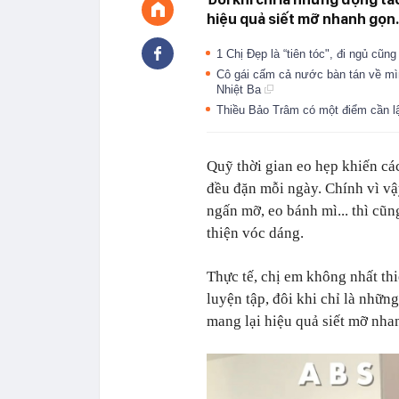
hiệu quả siết mỡ nhanh gọn.
1 Chị Đẹp là “tiên tóc", đi ngủ cũ
Cô gái cấm cả nước bàn tán về mìn
Nhiệt Ba
Thiều Bảo Trâm có một điểm cần lậ
Quỹ thời gian eo hẹp khiến cá
đều đặn mỗi ngày. Chính vì v
ngấn mỡ, eo bánh mì... thì cũng
thiện vóc dáng.
Thực tế, chị em không nhất th
luyện tập, đôi khi chỉ là nhữn
mang lại hiệu quả siết mỡ nha