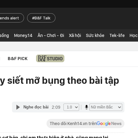
rends alert
B&F Talk
 sống
Money.14
Ăn - Chơi - Đi
Xã hội
Sức khỏe
Tek-life
Học
N
B&F PICK
y siết mỡ bụng theo bài tập
2:09
Nghe đọc bài
Theo dõi Kenh14.vn trên
c cơ bản, chị em thực hiện ở nhà, cũng mang lại