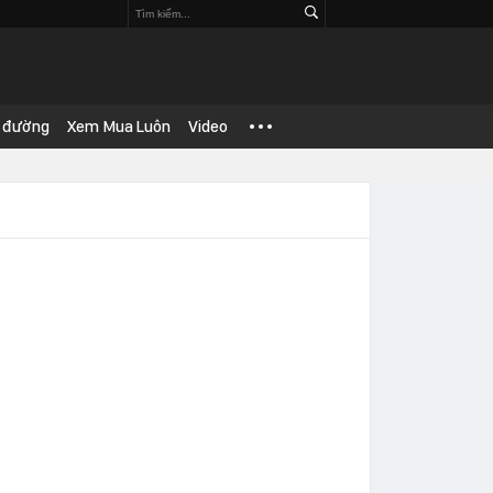
 đường
Xem Mua Luôn
Video