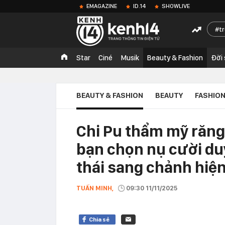
EMAGAZINE
ID.14
SHOWLIVE
t
Star
Ciné
Musik
Beauty & Fashion
Đời
BEAUTY & FASHION
BEAUTY
FASHIO
Chi Pu thẩm mỹ răng 
bạn chọn nụ cười du
thái sang chảnh hiện
TUẤN MINH,
09:30 11/11/2025
Chia sẻ