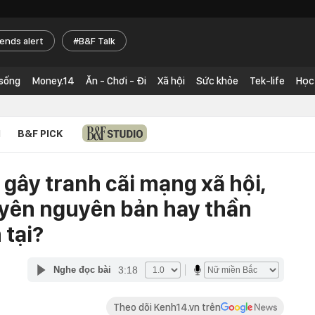
rends alert
B&F Talk
 sống
Money.14
Ăn - Chơi - Đi
Xã hội
Sức khỏe
Tek-life
Học
N
B&F PICK
gây tranh cãi mạng xã hội,
yên nguyên bản hay thần
 tại?
3:18
Nghe đọc bài
Theo dõi Kenh14.vn trên