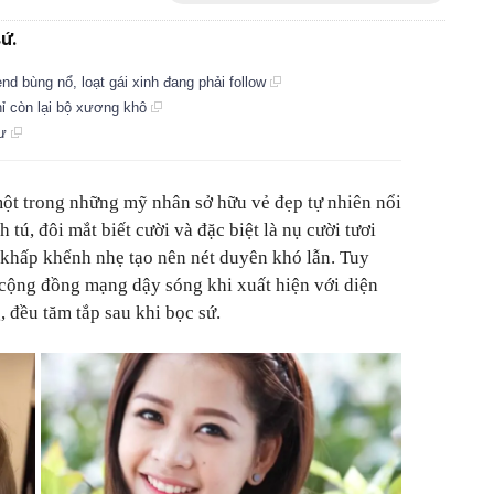
ứ.
nd bùng nổ, loạt gái xinh đang phải follow
ỉ còn lại bộ xương khô
hư
một trong những mỹ nhân sở hữu vẻ đẹp tự nhiên nổi
tú, đôi mắt biết cười và đặc biệt là nụ cười tươi
i khấp khểnh nhẹ tạo nên nét duyên khó lẫn. Tuy
n cộng đồng mạng dậy sóng khi xuất hiện với diện
 đều tăm tắp sau khi bọc sứ.