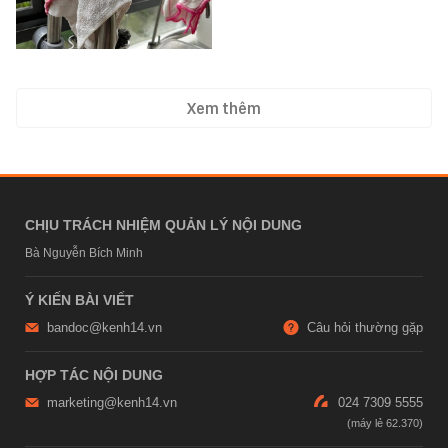
Xem thêm
CHỊU TRÁCH NHIỆM QUẢN LÝ NỘI DUNG
Bà Nguyễn Bích Minh
Ý KIẾN BÀI VIẾT
bandoc@kenh14.vn
Câu hỏi thường gặp
HỢP TÁC NỘI DUNG
marketing@kenh14.vn
024 7309 5555