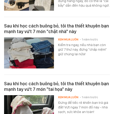
dụng hàng ngày, đó có thể là "cái
bẫy" dẫn đến hậu quả không ngờ.
Sau khi học cách buông bỏ, tôi tha thiết khuyên bạn
mạnh tay vứt 7 món "chật nhà" này
XEM MUA LUÔN
- 1 năm trước
Kiểm tra ngay, nếu nhà bạn còn
giữ 7 thứ này, đừng "chấp niệm"
giữ chúng lại nữa!
Sau khi học cách buông bỏ, tôi tha thiết khuyên bạn
mạnh tay vứt 7 món "tai họa" này
XEM MUA LUÔN
- 1 năm trước
Đừng để tiếc rẻ khiến bạn trả giá
đắt! Vứt ngay 7 món đồ này - nhà
sạch, sức khỏe an toàn!