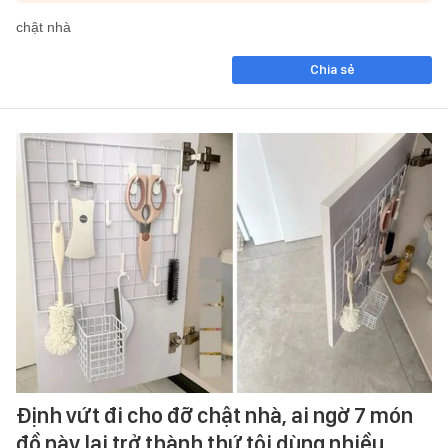
chật nhà
Chia sẻ
Định vứt đi cho đỡ chật nhà, ai ngờ 7 món
đồ này lại trở thành thứ tôi dùng nhiều