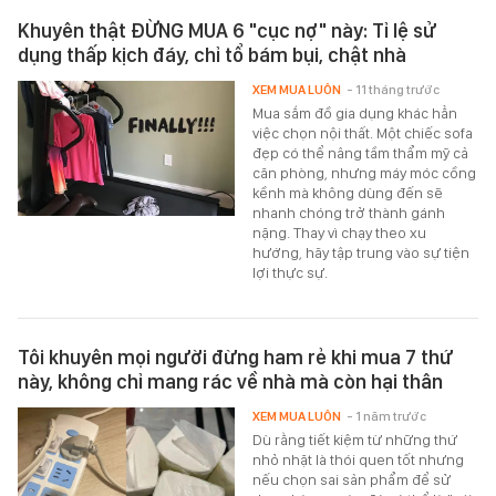
Khuyên thật ĐỪNG MUA 6 "cục nợ" này: Tỉ lệ sử
dụng thấp kịch đáy, chỉ tổ bám bụi, chật nhà
XEM MUA LUÔN
- 11 tháng trước
Mua sắm đồ gia dụng khác hẳn
việc chọn nội thất. Một chiếc sofa
đẹp có thể nâng tầm thẩm mỹ cả
căn phòng, nhưng máy móc cồng
kềnh mà không dùng đến sẽ
nhanh chóng trở thành gánh
nặng. Thay vì chạy theo xu
hướng, hãy tập trung vào sự tiện
lợi thực sự.
Tôi khuyên mọi người đừng ham rẻ khi mua 7 thứ
này, không chỉ mang rác về nhà mà còn hại thân
XEM MUA LUÔN
- 1 năm trước
Dù rằng tiết kiệm từ những thứ
nhỏ nhặt là thói quen tốt nhưng
nếu chọn sai sản phẩm để sử