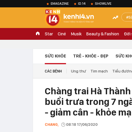
EMAGAZINE
ID.14
SHOWLIVE
S
Star
Ciné
Musik
Beauty & Fashion
Đời
SỨC KHỎE
TRẺ - KHỎE - ĐẸP
SỨC KH
Ung thư
Tim mạch
Tiểu đườn
CÁC BỆNH
Chàng trai Hà Thành 
buổi trưa trong 7 ng
- giảm cân - khỏe m
CHANG,
08:18 17/06/2020