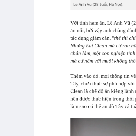
Lê Anh Vũ (28 tuổi, Hà Nội).
Với tính ham ăn, Lê Anh Vũ
(2
ăn nổi, bởi vậy anh chàng đàn
tác dụng giảm cân, "
thế thì c
Nhưng Eat Clean mà cứ rau hấp, 
chán lắm, một con nghiện tinh 
mà cứ nêm với muối không thôi
Thêm vào đó, mọi thông tin về
Tây, chưa thực sự phù hợp vớ
Clean là chế độ ăn kiêng lành
nên được thực hiện trong thời
làm sao có thể ăn đồ Tây cả tu