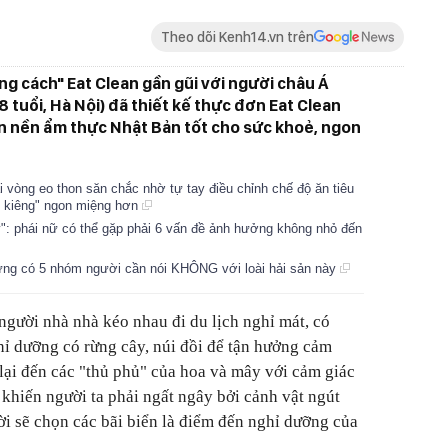
Theo dõi Kenh14.vn trên
g cách" Eat Clean gần gũi với người châu Á
8 tuổi, Hà Nội) đã thiết kế thực đơn Eat Clean
ên nền ẩm thực Nhật Bản tốt cho sức khoẻ, ngon
 vòng eo thon săn chắc nhờ tự tay điều chỉnh chế độ ăn tiêu
n kiêng" ngon miệng hơn
": phái nữ có thể gặp phải 6 vấn đề ảnh hưởng không nhỏ đến
hưng có 5 nhóm người cần nói KHÔNG với loài hải sản này
người nhà nhà kéo nhau đi du lịch nghỉ mát, có
ỉ dưỡng có rừng cây, núi đồi để tận hưởng cảm
 lại đến các "thủ phủ" của hoa và mây với cảm giác
 khiến người ta phải ngất ngây bởi cảnh vật ngút
i sẽ chọn các bãi biển là điểm đến nghỉ dưỡng của