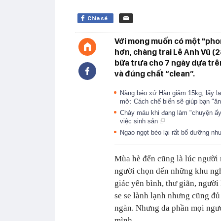
Chia sẻ
Với mong muốn có một "phon
hơn, chàng trai Lê Anh Vũ (2
bữa trưa cho 7 ngày dựa tr
và đúng chất “clean”.
Nàng béo xứ Hàn giảm 15kg, lấy lại
mỡ: Cách chế biến sẽ giúp bạn "ă
Chảy máu khi đang làm "chuyện ấy
việc sinh sản
Ngao ngọt béo lại rất bổ dưỡng n
Mùa hè đến cũng là lúc người 
người chọn đến những khu ngh
giác yên bình, thư giãn, người
se se lành lạnh nhưng cũng đủ
ngàn. Nhưng đa phần mọi ngườ
mình.