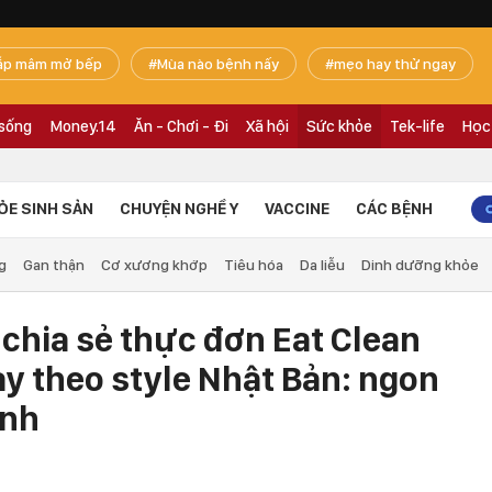
ắp mâm mở bếp
Mùa nào bệnh nấy
mẹo hay thử ngay
 sống
Money.14
Ăn - Chơi - Đi
Xã hội
Sức khỏe
Tek-life
Học
ỎE SINH SẢN
CHUYỆN NGHỀ Y
VACCINE
CÁC BỆNH
g
Gan thận
Cơ xương khớp
Tiêu hóa
Da liễu
Dinh dưỡng khỏe
chia sẻ thực đơn Eat Clean
ày theo style Nhật Bản: ngon
ạnh