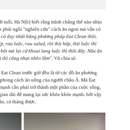
8 tuổi, Hà Nội)
biết rằng mình chẳng thể nào nhịn
h phải ngồi "nghiên cứu" cách ăn ngon mà vẫn có
hỉ có duy nhất bằng phương pháp Eat Clean thôi.
rau luộc, rau salad, rồi thịt hấp, thịt luộc thì
bột mà lại cứ khoai lang luộc thì thôi đấy. Nấu ăn
 thì cũng nhạt nhẽo lắm
", Vũ chia sẻ.
 Eat Clean trước giờ đều là từ các đồ ăn phương
i phong cách ăn uống của người châu Á. Mà Eat
 mạnh cần phải trở thành một phần của cuộc sống,
 gian dài để mang lại sức khỏe khỏe mạnh. bởi vậy
ần, cả tháng được.