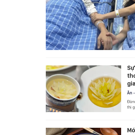
Sự
th
gi
Ăn -
Đừng
thị 
Mó