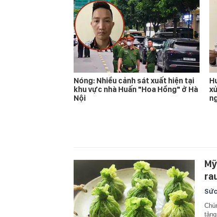
Nóng: Nhiều cảnh sát xuất hiện tại
Hu
khu vực nhà Huấn "Hoa Hồng" ở Hà
xử
Nội
n
Mỹ 
ra
Sức
Chún
tảng