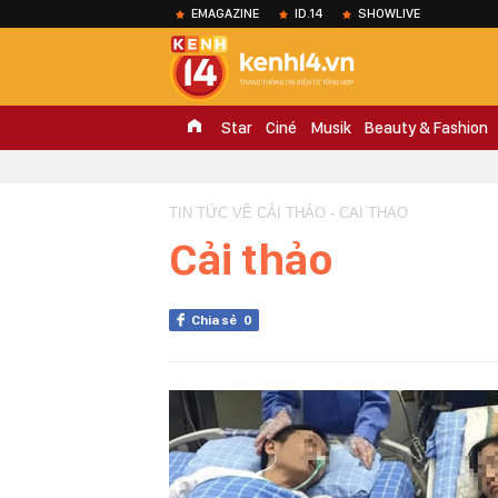
EMAGAZINE
ID.14
SHOWLIVE
Star
Ciné
Musik
Beauty & Fashion
TIN TỨC VỀ CẢI THẢO - CAI THAO
Cải thảo
Chia sẻ
0