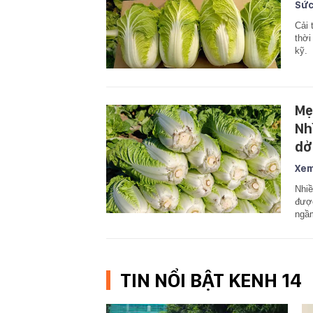
Sức
Cải 
thời
kỹ.
Mẹ
Nhì
dở
Xem
Nhiề
được
ngầm
TIN NỔI BẬT KENH 14