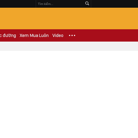
c đường
Xem Mua Luôn
Video