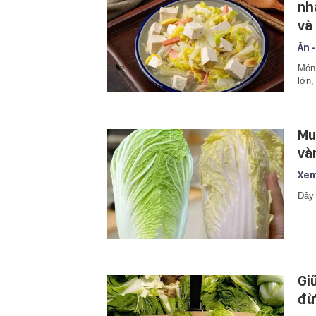
nh
và
Ăn -
Món 
lớn,
Mu
và
Xem
Đây 
Gi
đừ