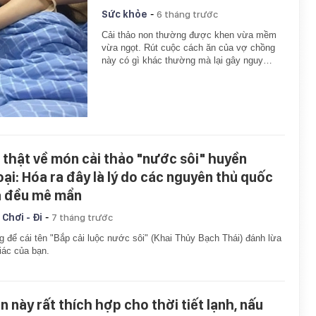
-
Sức khỏe
6 tháng trước
Cải thảo non thường được khen vừa mềm
vừa ngọt. Rút cuộc cách ăn của vợ chồng
này có gì khác thường mà lại gây nguy…
 thật về món cải thảo "nước sôi" huyền
oại: Hóa ra đây là lý do các nguyên thủ quốc
a đều mê mẩn
-
 Chơi - Đi
7 tháng trước
 để cái tên "Bắp cải luộc nước sôi" (Khai Thủy Bạch Thái) đánh lừa
giác của bạn.
n này rất thích hợp cho thời tiết lạnh, nấu