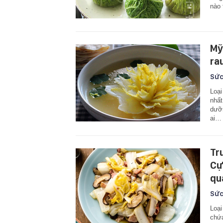
nào 
Mỹ 
ra
Sức
Loại
nhất
dưỡn
ai…
Tr
Cự
qu
Sức
Loại
chứa