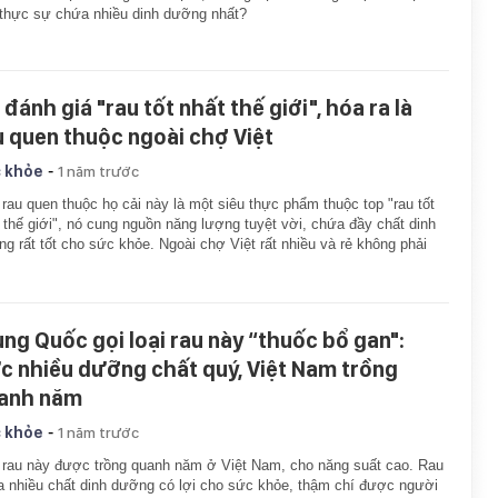
thực sự chứa nhiều dinh dưỡng nhất?
đánh giá "rau tốt nhất thế giới", hóa ra là
u quen thuộc ngoài chợ Việt
-
 khỏe
1 năm trước
 rau quen thuộc họ cải này là một siêu thực phẩm thuộc top "rau tốt
 thế giới", nó cung nguồn năng lượng tuyệt vời, chứa đầy chất dinh
g rất tốt cho sức khỏe. Ngoài chợ Việt rất nhiều và rẻ không phải
ung Quốc gọi loại rau này “thuốc bổ gan":
c nhiều dưỡng chất quý, Việt Nam trồng
anh năm
-
 khỏe
1 năm trước
 rau này được trồng quanh năm ở Việt Nam, cho năng suất cao. Rau
 nhiều chất dinh dưỡng có lợi cho sức khỏe, thậm chí được người