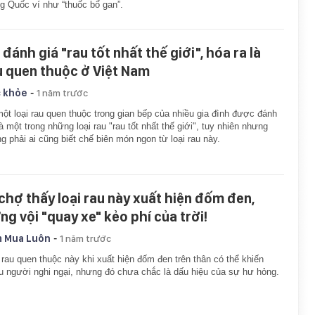
g Quốc ví như “thuốc bổ gan”.
đánh giá "rau tốt nhất thế giới", hóa ra là
u quen thuộc ở Việt Nam
-
 khỏe
1 năm trước
ột loại rau quen thuộc trong gian bếp của nhiều gia đình được đánh
là một trong những loại rau "rau tốt nhất thế giới", tuy nhiên nhưng
g phải ai cũng biết chế biên món ngon từ loại rau này.
 chợ thấy loại rau này xuất hiện đốm đen,
ng vội "quay xe" kẻo phí của trời!
-
 Mua Luôn
1 năm trước
 rau quen thuộc này khi xuất hiện đốm đen trên thân có thể khiến
u người nghi ngại, nhưng đó chưa chắc là dấu hiệu của sự hư hỏng.