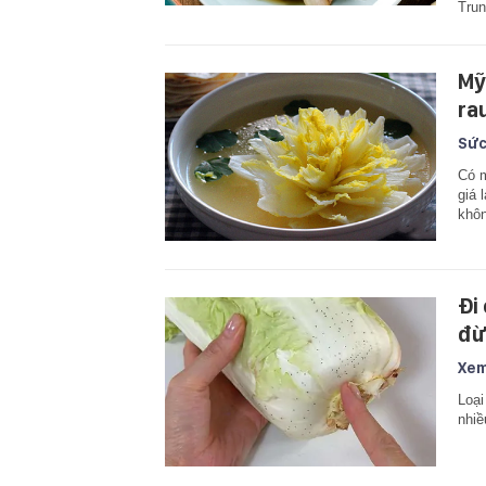
Trun
Mỹ 
ra
Sức
Có m
giá 
khôn
Đi
đừ
Xem
Loại
nhiề