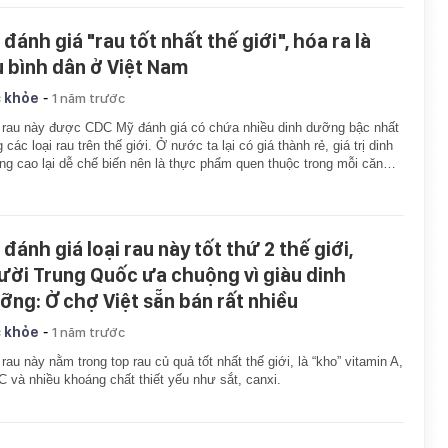
đánh giá "rau tốt nhất thế giới", hóa ra là
u bình dân ở Việt Nam
-
 khỏe
1 năm trước
 rau này được CDC Mỹ đánh giá có chứa nhiều dinh dưỡng bậc nhất
g các loại rau trên thế giới. Ở nước ta lại có giá thành rẻ, giá trị dinh
g cao lại dễ chế biến nên là thực phẩm quen thuộc trong mỗi căn…
đánh giá loại rau này tốt thứ 2 thế giới,
ười Trung Quốc ưa chuộng vì giàu dinh
ỡng: Ở chợ Việt sẵn bán rất nhiều
-
 khỏe
1 năm trước
 rau này nằm trong top rau củ quả tốt nhất thế giới, là “kho” vitamin A,
C và nhiều khoáng chất thiết yếu như sắt, canxi.