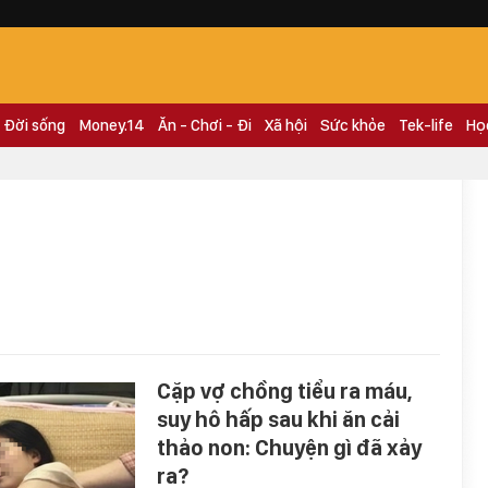
Đời sống
Money.14
Ăn - Chơi - Đi
Xã hội
Sức khỏe
Tek-life
Họ
Cặp vợ chồng tiểu ra máu,
suy hô hấp sau khi ăn cải
thảo non: Chuyện gì đã xảy
ra?