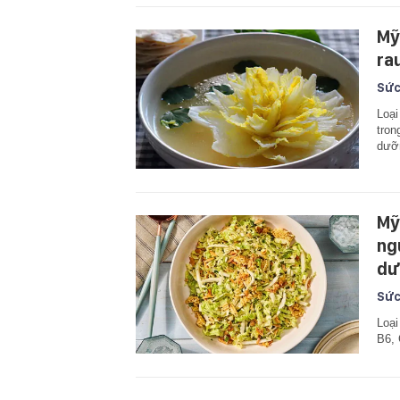
Mỹ 
ra
Sức
Loại
tron
dưỡn
Mỹ 
ng
dư
Sức
Loại
B6, 