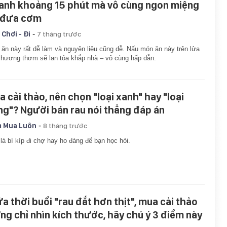
anh khoảng 15 phút mà vô cùng ngon miệng
 đưa cơm
-
 Chơi - Đi
7 tháng trước
ăn này rất dễ làm và nguyên liệu cũng dễ. Nấu món ăn này trên lửa
 hương thơm sẽ lan tỏa khắp nhà – vô cùng hấp dẫn.
a cải thảo, nên chọn "loại xanh" hay "loại
ng"? Người bán rau nói thẳng đáp án
-
 Mua Luôn
8 tháng trước
là bí kíp đi chợ hay ho đáng để bạn học hỏi.
ữa thời buổi "rau đắt hơn thịt", mua cải thảo
ng chỉ nhìn kích thước, hãy chú ý 3 điểm này