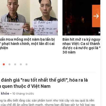
ấn Hoa Hồng một năm ba lần bị
Bản hit mở ra kỷ nguyên
 phạt hành chính, một lần đi cai
nhạc Việt: Ca sĩ thành h
ghiện
được cả nước gọi là "An
30 năm
đánh giá "rau tốt nhất thế giới", hóa ra là
u quen thuộc ở Việt Nam
-
 khỏe
10 tháng trước
g ta đều biết rằng các sản phẩm tươi như trái cây và rau quả là nền
 của chế độ ăn uống lành mạnh, nhưng bạn đã bao giờ tự hỏi loại rau