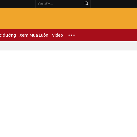
c đường
Xem Mua Luôn
Video