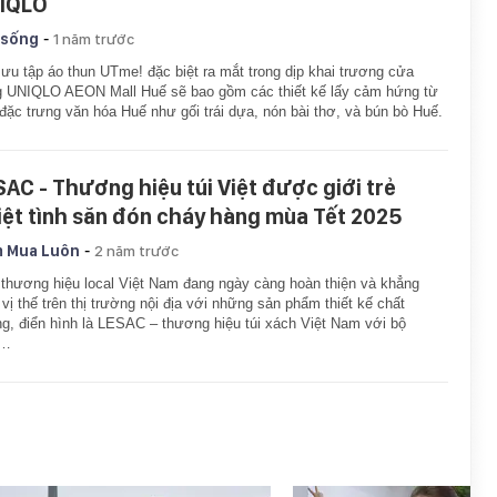
IQLO
-
 sống
1 năm trước
ưu tập áo thun UTme! đặc biệt ra mắt trong dịp khai trương cửa
 UNIQLO AEON Mall Huế sẽ bao gồm các thiết kế lấy cảm hứng từ
đặc trưng văn hóa Huế như gối trái dựa, nón bài thơ, và bún bò Huế.
SAC - Thương hiệu túi Việt được giới trẻ
iệt tình săn đón cháy hàng mùa Tết 2025
-
 Mua Luôn
2 năm trước
thương hiệu local Việt Nam đang ngày càng hoàn thiện và khẳng
 vị thế trên thị trường nội địa với những sản phẩm thiết kế chất
g, điển hình là LESAC – thương hiệu túi xách Việt Nam với bộ
u…