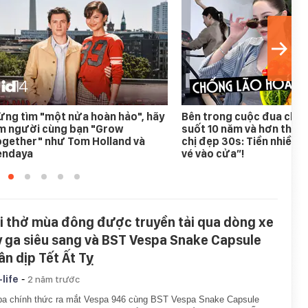
ng tìm "một nửa hoàn hảo", hãy
Bên trong cuộc đua chốn
ìm người cùng bạn "Grow
suốt 10 năm và hơn thế n
ogether" như Tom Holland và
chị đẹp 30s: Tiền nhiều c
endaya
vé vào cửa”!
i thở mùa đông được truyền tải qua dòng xe
y ga siêu sang và BST Vespa Snake Capsule
ân dịp Tết Ất Tỵ
-
-life
2 năm trước
a chính thức ra mắt Vespa 946 cùng BST Vespa Snake Capsule