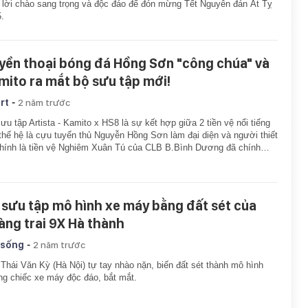
 lời chào sang trọng và độc đáo để đón mừng Tết Nguyên đán Ất Tỵ
.
yền thoại bóng đá Hồng Sơn "công chúa" và
mito ra mắt bộ sưu tập mới!
-
rt
2 năm trước
ưu tập Artista - Kamito x HS8 là sự kết hợp giữa 2 tiền vệ nổi tiếng
thế hệ là cựu tuyển thủ Nguyễn Hồng Sơn làm đại diện và người thiết
hính là tiền vệ Nghiêm Xuân Tú của CLB B.Bình Dương đã chính…
 sưu tập mô hình xe máy bằng đất sét của
àng trai 9X Hà thành
-
 sống
2 năm trước
Thái Văn Kỳ (Hà Nội) tự tay nhào nặn, biến đất sét thành mô hình
g chiếc xe máy độc đáo, bắt mắt.