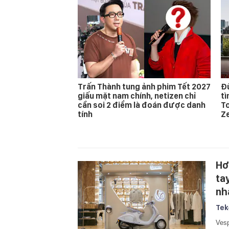
Trấn Thành tung ảnh phim Tết 2027
Đừ
giấu mặt nam chính, netizen chỉ
t
cần soi 2 điểm là đoán được danh
T
tính
Z
Hơ
ta
nh
Tek
Vesp