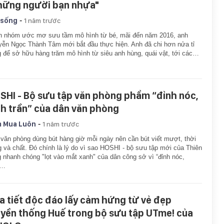
hững người bạn nhựa"
-
 sống
1 năm trước
n nhóm ước mơ sưu tầm mô hình từ bé, mãi đến năm 2016, anh
ễn Ngọc Thành Tâm mới bắt đầu thực hiện. Anh đã chi hơn nửa tỉ
 để sở hữu hàng trăm mô hình từ siêu anh hùng, quái vật, tới các…
SHI - Bộ sưu tập văn phòng phẩm “đỉnh nóc,
ch trần” của dân văn phòng
-
 Mua Luôn
1 năm trước
văn phòng dùng bút hàng giờ mỗi ngày nên cần bút viết mượt, thời
g và chất. Đó chính là lý do vì sao HOSHI - bộ sưu tập mới của Thiên
 nhanh chóng "lọt vào mắt xanh" của dân công sở vì “đỉnh nóc,
h…
a tiết độc đáo lấy cảm hứng từ vẻ đẹp
uyền thống Huế trong bộ sưu tập UTme! của