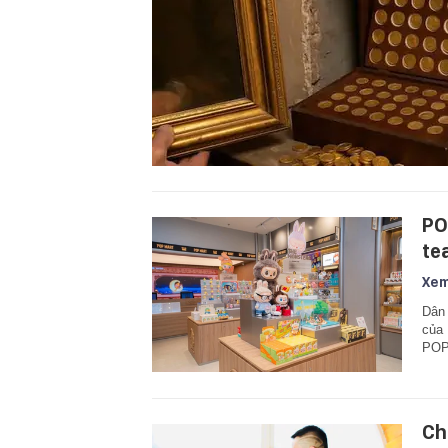
PO
tea
Xem
Dân 
của
POP 
Ch