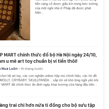
tiền vàng cổ được giấu kín trong bức tường
của một ngôi nhà ở Pháp đã được phát
hiện…
P MART chính thức đổ bộ Hà Nội ngày 24/10,
m u mê art toy chuẩn bị ví tiền thôi!
-
 Mua Luôn
10 tháng trước
chơi hệ art toy, các con nghiện unbox hộp mù chính hiệu, các tín đồ
 MOLLY, CRYBABY, SKULLPANDA... sắp tới sẽ khó lòng ngồi yên khi
MART đã chính thức ấn định ngày khai trương cửa hàng đầu tiên…
àng trai chi hơn nửa tỉ đồng cho bộ sưu tập