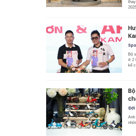
thay
2025
Hu
Ka
Spo
Bộ s
ở 2 
kế c
Bộ
ch
Đời
Anh 
nhữn