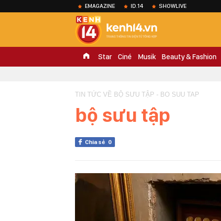
EMAGAZINE
ID.14
SHOWLIVE
Star
Ciné
Musik
Beauty & Fashion
TIN TỨC VỀ BỘ SƯU TẬP - BO SUU TAP
bộ sưu tập
Chia sẻ
0