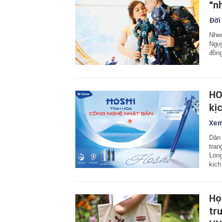
"n
Đời
Nhe
Nguy
đồng
HO
kị
Xem
Dân 
tran
Long
kịc
Họ
tr