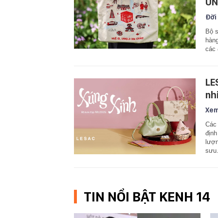
UN
Đời
Bộ s
hàng
các 
LE
nh
Xem
Các 
định
lượn
sư
TIN NỔI BẬT KENH 14