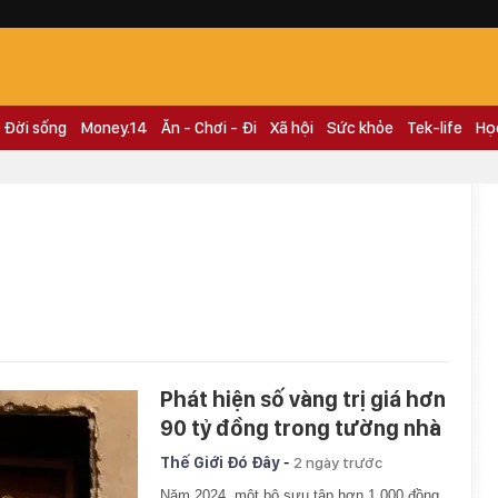
Đời sống
Money.14
Ăn - Chơi - Đi
Xã hội
Sức khỏe
Tek-life
Họ
Phát hiện số vàng trị giá hơn
90 tỷ đồng trong tường nhà
-
Thế Giới Đó Đây
2 ngày trước
Năm 2024, một bộ sưu tập hơn 1.000 đồng