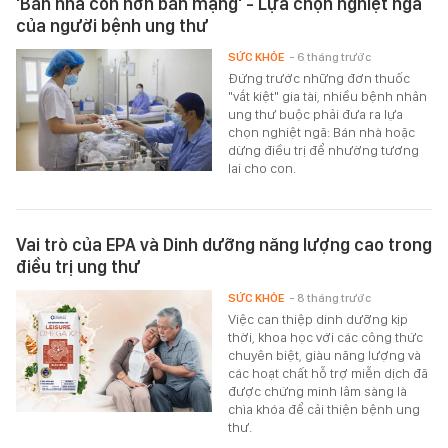
'Bán nhà còn hơn bán mạng' - Lựa chọn nghiệt ngã
của người bệnh ung thư
SỨC KHỎE
- 6 tháng trước
Đứng trước những đơn thuốc
"vắt kiệt" gia tài, nhiều bệnh nhân
ung thư buộc phải đưa ra lựa
chọn nghiệt ngã: Bán nhà hoặc
dừng điều trị để nhường tương
lai cho con.
Vai trò của EPA và Dinh dưỡng năng lượng cao trong
điều trị ung thư
SỨC KHỎE
- 8 tháng trước
Việc can thiệp dinh dưỡng kịp
thời, khoa học với các công thức
chuyên biệt, giàu năng lượng và
các hoạt chất hỗ trợ miễn dịch đã
được chứng minh lâm sàng là
chìa khóa để cải thiện bệnh ung
thư.