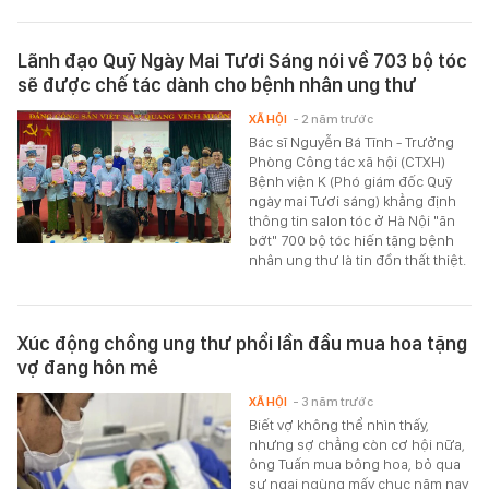
Lãnh đạo Quỹ Ngày Mai Tươi Sáng nói về 703 bộ tóc
sẽ được chế tác dành cho bệnh nhân ung thư
XÃ HỘI
- 2 năm trước
Bác sĩ Nguyễn Bá Tĩnh - Trưởng
Phòng Công tác xã hội (CTXH)
Bệnh viện K (Phó giám đốc Quỹ
ngày mai Tươi sáng) khẳng định
thông tin salon tóc ở Hà Nội "ăn
bớt" 700 bộ tóc hiến tặng bệnh
nhân ung thư là tin đồn thất thiệt.
Xúc động chồng ung thư phổi lần đầu mua hoa tặng
vợ đang hôn mê
XÃ HỘI
- 3 năm trước
Biết vợ không thể nhìn thấy,
nhưng sợ chẳng còn cơ hội nữa,
ông Tuấn mua bông hoa, bỏ qua
sự ngại ngùng mấy chục năm nay