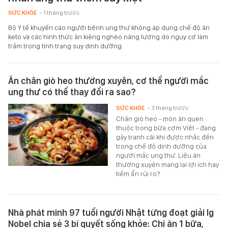
SỨC KHỎE
- 1 tháng trước
Bộ Y tế khuyến cáo người bệnh ung thư không áp dụng chế độ ăn
keto và các hình thức ăn kiêng nghèo năng lượng do nguy cơ làm
trầm trọng tình trạng suy dinh dưỡng.
Ăn chân giò heo thường xuyên, cơ thể người mắc
ung thư có thể thay đổi ra sao?
SỨC KHỎE
- 3 tháng trước
Chân giò heo - món ăn quen
thuộc trong bữa cơm Việt - đang
gây tranh cãi khi được nhắc đến
trong chế độ dinh dưỡng của
người mắc ung thư. Liệu ăn
thường xuyên mang lại lợi ích hay
tiềm ẩn rủi ro?
Nhà phát minh 97 tuổi người Nhật từng đoạt giải Ig
Nobel chia sẻ 3 bí quyết sống khỏe: Chỉ ăn 1 bữa,