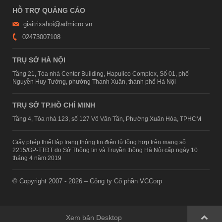
HỖ TRỢ QUẢNG CÁO
giaitrixahoi@admicro.vn
02473007108
TRỤ SỞ HÀ NỘI
Tầng 21, Tòa nhà Center Building, Hapulico Complex, Số 01, phố
Nguyễn Huy Tưởng, phường Thanh Xuân, thành phố Hà Nội
TRỤ SỞ TP.HỒ CHÍ MINH
Tầng 4, Tòa nhà 123, số 127 Võ Văn Tần, Phường Xuân Hòa, TPHCM
Giấy phép thiết lập trang thông tin điện tử tổng hợp trên mạng số
2215/GP-TTĐT do Sở Thông tin và Truyền thông Hà Nội cấp ngày 10
tháng 4 năm 2019
© Copyright 2007 - 2026 – Công ty Cổ phần VCCorp
Xem bản Desktop