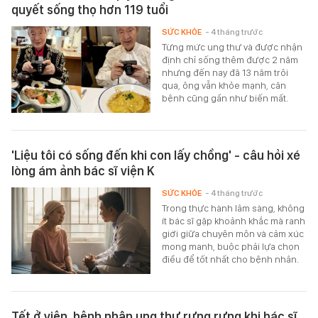
quyết sống thọ hơn 119 tuổi
SỨC KHỎE
- 4 tháng trước
Từng mức ung thư và được nhận
định chỉ sống thêm được 2 năm
nhưng đến nay đã 13 năm trôi
qua, ông vẫn khỏe mạnh, căn
bệnh cũng gần như biến mất.
'Liệu tôi có sống đến khi con lấy chồng' - câu hỏi xé
lòng ám ảnh bác sĩ viện K
SỨC KHỎE
- 4 tháng trước
Trong thực hành lâm sàng, không
ít bác sĩ gặp khoảnh khắc mà ranh
giới giữa chuyên môn và cảm xúc
mong manh, buộc phải lựa chọn
điều để tốt nhất cho bệnh nhân.
Tết ở viện, bệnh nhân ung thư rưng rưng khi bác sĩ