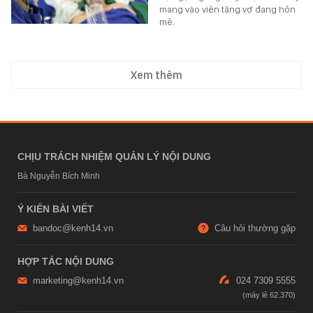
mang vào viện tặng vợ đang hôn
mê.
Xem thêm
CHỊU TRÁCH NHIỆM QUẢN LÝ NỘI DUNG
Bà Nguyễn Bích Minh
Ý KIẾN BÀI VIẾT
bandoc@kenh14.vn
Câu hỏi thường gặp
HỢP TÁC NỘI DUNG
marketing@kenh14.vn
024 7309 5555