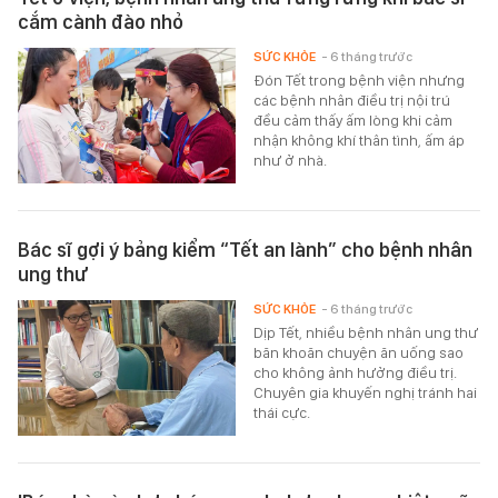
cắm cành đào nhỏ
SỨC KHỎE
- 6 tháng trước
Đón Tết trong bệnh viện nhưng
các bệnh nhân điều trị nội trú
đều cảm thấy ấm lòng khi cảm
nhận không khí thân tình, ấm áp
như ở nhà.
Bác sĩ gợi ý bảng kiểm “Tết an lành” cho bệnh nhân
ung thư
SỨC KHỎE
- 6 tháng trước
Dịp Tết, nhiều bệnh nhân ung thư
băn khoăn chuyện ăn uống sao
cho không ảnh hưởng điều trị.
Chuyên gia khuyến nghị tránh hai
thái cực.