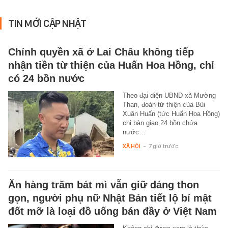
TIN MỚI CẬP NHẬT
Chính quyền xã ở Lai Châu không tiếp
nhận tiền từ thiện của Huấn Hoa Hồng, chỉ
có 24 bồn nước
Theo đại diện UBND xã Mường
Than, đoàn từ thiện của Bùi
Xuân Huấn (tức Huấn Hoa Hồng)
chỉ bàn giao 24 bồn chứa
nước…
XÃ HỘI
-
7 giờ trước
Ăn hàng trăm bát mì vẫn giữ dáng thon
gọn, người phụ nữ Nhật Bản tiết lộ bí mật
đốt mỡ là loại đồ uống bán đầy ở Việt Nam