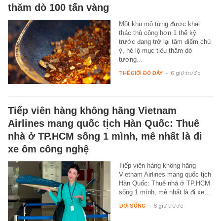
thăm dò 100 tấn vàng
Một khu mỏ từng được khai
thác thủ công hơn 1 thế kỷ
trước đang trở lại tâm điểm chú
ý, hé lộ mục tiêu thăm dò
tương…
THẾ GIỚI ĐÓ ĐÂY
-
6 giờ trước
Tiếp viên hàng không hãng Vietnam
Airlines mang quốc tịch Hàn Quốc: Thuê
nhà ở TP.HCM sống 1 mình, mê nhất là đi
xe ôm công nghệ
Tiếp viên hàng không hãng
Vietnam Airlines mang quốc tịch
Hàn Quốc: Thuê nhà ở TP.HCM
sống 1 mình, mê nhất là đi xe…
ĐỜI SỐNG
-
6 giờ trước