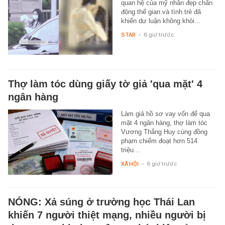
quan hệ của mỹ nhân đẹp chấn
động thế gian và tình trẻ đã
khiến dư luận không khỏi…
STAR
-
6 giờ trước
Thợ làm tóc dùng giấy tờ giả 'qua mặt' 4
ngân hàng
Làm giả hồ sơ vay vốn để qua
mặt 4 ngân hàng, thợ làm tóc
Vương Thắng Huy cùng đồng
phạm chiếm đoạt hơn 514
triệu…
XÃ HỘI
-
6 giờ trước
NÓNG: Xả súng ở trường học Thái Lan
khiến 7 người thiệt mạng, nhiều người bị