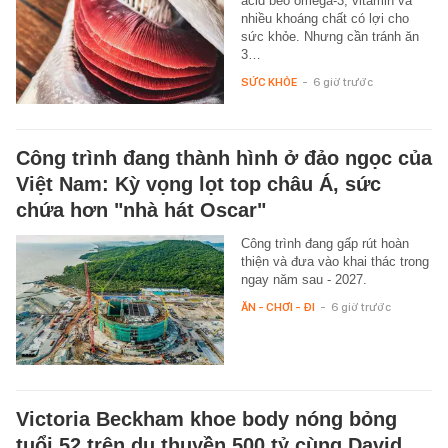
acid béo omega-3, vitamin và
nhiều khoáng chất có lợi cho
sức khỏe. Nhưng cần tránh ăn
3…
SỨC KHỎE
-
6 giờ trước
Công trình đang thành hình ở đảo ngọc của
Việt Nam: Kỳ vọng lọt top châu Á, sức
chứa hơn "nhà hát Oscar"
Công trình đang gấp rút hoàn
thiện và đưa vào khai thác trong
ngay năm sau - 2027.
ĂN - CHƠI - ĐI
-
6 giờ trước
Victoria Beckham khoe body nóng bỏng
tuổi 52 trên du thuyền 500 tỷ cùng David