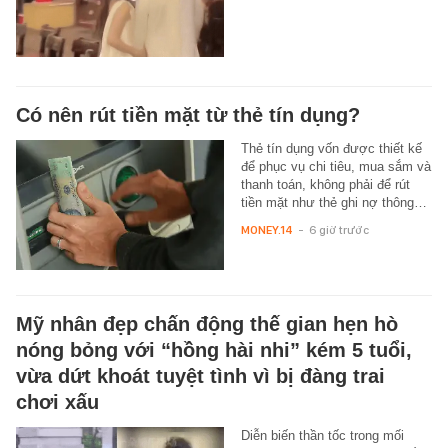
Có nên rút tiền mặt từ thẻ tín dụng?
Thẻ tín dụng vốn được thiết kế
để phục vụ chi tiêu, mua sắm và
thanh toán, không phải để rút
tiền mặt như thẻ ghi nợ thông…
MONEY.14
-
6 giờ trước
Mỹ nhân đẹp chấn động thế gian hẹn hò
nóng bỏng với “hồng hài nhi” kém 5 tuổi,
vừa dứt khoát tuyệt tình vì bị đàng trai
chơi xấu
Diễn biến thần tốc trong mối