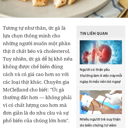
Tương tự như thăn, ức gà là
TIN LIÊN QUAN
lựa chọn thông minh cho
những người muốn một phần
thịt ít chất béo và cholesterol.
Tuy nhiên, ức gà dễ bị khô nếu
không được chế biến đúng
Người có thận yếu
cách và có giá cao hơn so với
thường làm 4 việc này mỗi
các loại thịt khác. Chuyên gia
ngày: Ai mắc nên bỏ ngay!
McClelland cho biết: "Ức gà
thường đắt hơn — không phải
vì có chất lượng cao hơn mà
đơn giản là do nhu cầu và sự
Nhiều người trẻ suy thận
phổ biến của chúng lớn hơn".
do biến chứng từ viêm