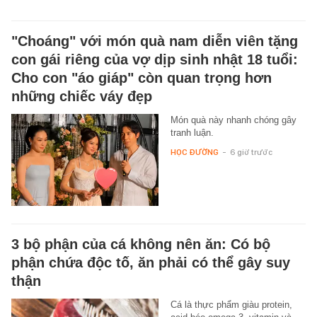
"Choáng" với món quà nam diễn viên tặng
con gái riêng của vợ dịp sinh nhật 18 tuổi:
Cho con "áo giáp" còn quan trọng hơn
những chiếc váy đẹp
Món quà này nhanh chóng gây
tranh luận.
HỌC ĐƯỜNG
-
6 giờ trước
3 bộ phận của cá không nên ăn: Có bộ
phận chứa độc tố, ăn phải có thể gây suy
thận
Cá là thực phẩm giàu protein,