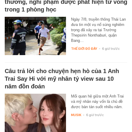
thương, nghi phạm được phát hiện tử vong
trong 1 phòng học
Ngày 7/8, truyền thông Thái Lan
đưa tin một vụ nổ súng nghiêm
trọng đã xảy ra tại Trường
Thepsirin Nonthaburi, quận
Bang…
THẾ GIỚI ĐÓ ĐÂY
-
6 giờ trước
Câu trả lời cho chuyện hẹn hò của 1 Anh
Trai Say Hi với mỹ nhân tỷ view sau 10
năm đồn đoán
Mối quan hệ giữa một Anh Trai
và mỹ nhân này vốn là chủ đề
được bàn tán suốt nhiều năm.
MUSIK
-
6 giờ trước