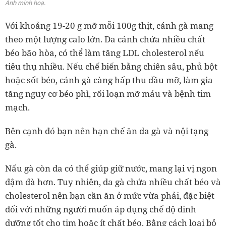
Ảnh minh hoạ.
Với khoảng 19-20 g mỡ mỗi 100g thịt, cánh gà mang
theo một lượng calo lớn. Da cánh chứa nhiều chất
béo bão hòa, có thể làm tăng LDL cholesterol nếu
tiêu thụ nhiều. Nếu chế biến bằng chiên sâu, phủ bột
hoặc sốt béo, cánh gà càng hấp thu dầu mỡ, làm gia
tăng nguy cơ béo phì, rối loạn mỡ máu và bệnh tim
mạch.
Bên cạnh đó bạn nên hạn chế ăn da gà và nội tạng
gà.
Nấu gà còn da có thể giúp giữ nước, mang lại vị ngon
đậm đà hơn. Tuy nhiên, da gà chứa nhiều chất béo và
cholesterol nên bạn cần ăn ở mức vừa phải, đặc biệt
đối với những người muốn áp dụng chế độ dinh
dưỡng tốt cho tim hoặc ít chất béo. Bằng cách loại bỏ