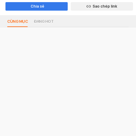
Chia sẻ
Sao chép link
CÙNG MỤC
ĐANG HOT