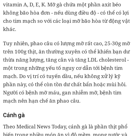
vitamin A, D, E, K. Mỡ gà chứa một phần axit béo
không bão hòa đơn - nếu dùng điều độ - có thể có lợi
cho tim mạch so với các loại mỡ bão hòa từ động vật
khác.
Tuy nhiên, phao câu có lượng mỡ rất cao, 25-30g mỡ
trên 100g thịt, ăn thường xuyên có thể khiến bạn dư
thừa năng lượng, tăng cân và tăng LDL cholesterol -
một trong những yếu tố nguy cơ dẫn tới bệnh tim
mạch. Do vị trí có tuyến dầu, nếu không xử lý kỹ
phần này, có thể còn tồn dư chất bẩn hoặc mùi hôi.
Người có bệnh mỡ máu, gan nhiễm mỡ, bệnh tim
mạch nên hạn chế ăn phao câu.
Cánh gà
Theo Medical News Today, cánh gà là phần thịt phổ
biến trong nhiều món ăn vì độ mềm, mọng nước và