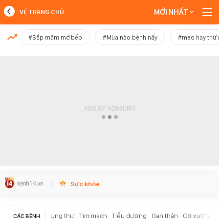
MỚI NHẤT
VỀ TRANG CHỦ
MỚI NHẤT
#Sắp mâm mở bếp
#Mùa nào bệnh nấy
#mẹo hay thử
Xem thêm
Sức khỏe
Ung thư
Tim mạch
Tiểu đường
Gan thận
Cơ xương k
CÁC BỆNH