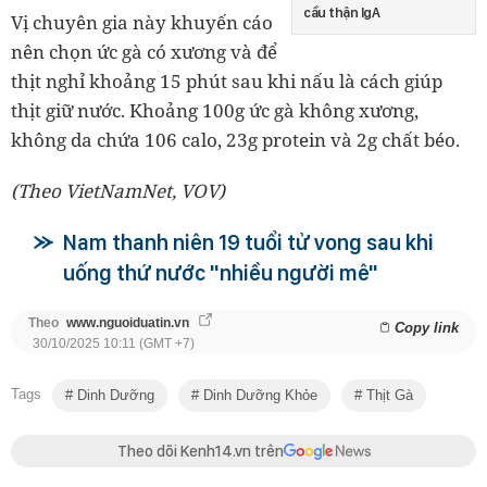
cầu thận IgA
Vị chuyên gia này khuyến cáo
nên chọn ức gà có xương và để
thịt nghỉ khoảng 15 phút sau khi nấu là cách giúp
thịt giữ nước. Khoảng 100g ức gà không xương,
không da chứa 106 calo, 23g protein và 2g chất béo.
(Theo VietNamNet, VOV)
Nam thanh niên 19 tuổi tử vong sau khi
uống thứ nước "nhiều người mê"
Theo
www.nguoiduatin.vn
Copy link
30/10/2025 10:11 (GMT +7)
Tags
Dinh Dưỡng
Dinh Dưỡng Khỏe
Thịt Gà
Theo dõi Kenh14.vn trên