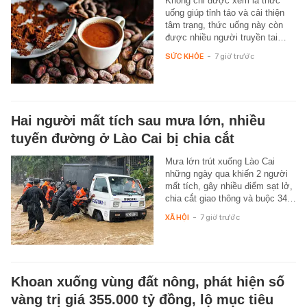
Không chỉ được xem là thức
uống giúp tỉnh táo và cải thiện
tâm trạng, thức uống này còn
được nhiều người truyền tai…
SỨC KHỎE
-
7 giờ trước
Hai người mất tích sau mưa lớn, nhiều
tuyến đường ở Lào Cai bị chia cắt
Mưa lớn trút xuống Lào Cai
những ngày qua khiến 2 người
mất tích, gây nhiều điểm sạt lở,
chia cắt giao thông và buộc 34…
XÃ HỘI
-
7 giờ trước
Khoan xuống vùng đất nông, phát hiện số
vàng trị giá 355.000 tỷ đồng, lộ mục tiêu