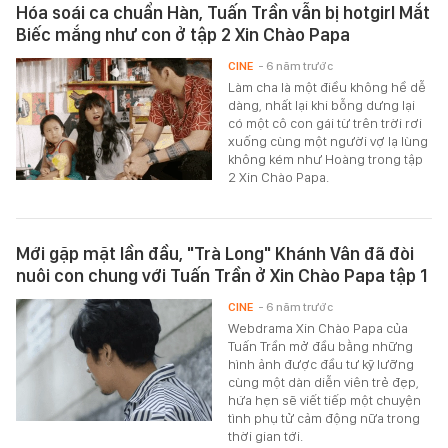
Hóa soái ca chuẩn Hàn, Tuấn Trần vẫn bị hotgirl Mắt
Biếc mắng như con ở tập 2 Xin Chào Papa
CINE
- 6 năm trước
Làm cha là một điều không hề dễ
dàng, nhất lại khi bỗng dưng lại
có một cô con gái từ trên trời rơi
xuống cùng một người vợ lạ lùng
không kém như Hoàng trong tập
2 Xin Chào Papa.
Mới gặp mặt lần đầu, "Trà Long" Khánh Vân đã đòi
nuôi con chung với Tuấn Trần ở Xin Chào Papa tập 1
CINE
- 6 năm trước
Webdrama Xin Chào Papa của
Tuấn Trần mở đầu bằng những
hình ảnh được đầu tư kỹ lưỡng
cùng một dàn diễn viên trẻ đẹp,
hứa hẹn sẽ viết tiếp một chuyện
tình phụ tử cảm động nữa trong
thời gian tới.