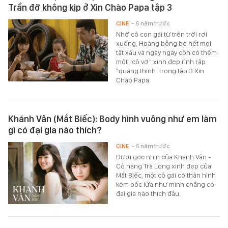
Trần đỡ không kịp ở Xin Chào Papa tập 3
CINE
- 6 năm trước
Nhờ cô con gái từ trên trời rơi
xuống, Hoàng bỗng bỏ hết mọi
tật xấu và ngày ngày còn có thêm
một "cô vợ" xinh đẹp rình rập
"quăng thính" trong tập 3 Xin
Chào Papa.
Khánh Vân (Mắt Biếc): Body hình vuông như em làm
gì có đại gia nào thích?
CINE
- 6 năm trước
Dưới góc nhìn của Khánh Vân -
Cô nàng Trà Long xinh đẹp của
Mắt Biếc, một cô gái có thân hình
kém bốc lửa như mình chẳng có
đại gia nào thích đâu.