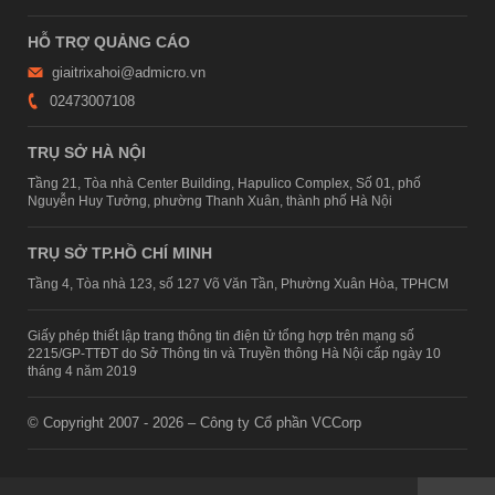
HỖ TRỢ QUẢNG CÁO
giaitrixahoi@admicro.vn
02473007108
TRỤ SỞ HÀ NỘI
Tầng 21, Tòa nhà Center Building, Hapulico Complex, Số 01, phố
Nguyễn Huy Tưởng, phường Thanh Xuân, thành phố Hà Nội
TRỤ SỞ TP.HỒ CHÍ MINH
Tầng 4, Tòa nhà 123, số 127 Võ Văn Tần, Phường Xuân Hòa, TPHCM
Giấy phép thiết lập trang thông tin điện tử tổng hợp trên mạng số
2215/GP-TTĐT do Sở Thông tin và Truyền thông Hà Nội cấp ngày 10
tháng 4 năm 2019
© Copyright 2007 - 2026 – Công ty Cổ phần VCCorp