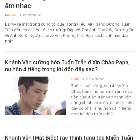
âm nhạc
MUSIK
- 6 năm trước
Ba MV ra mắt trong cùng tối của Trọng Hiếu, Ali Hoàng Dương, Tuấn
Trần đều có cái tên rất ấn tượng: Đập Vỡ Tim Anh Cho Rồi, Đường Em
Đi Anh Sẽ Đi Ngược Lại và Anh Không Thể. Bạn "pick" anh nào đây
nhỉ?
Khánh Vân cưỡng hôn Tuấn Trần ở Xin Chào Papa,
nụ hôn 4 tiếng trong lời đồn đây sao?
CINE
- 6 năm trước
Thế là cuối cùng, sau 4 tập Xin
Chào Papa, nụ hôn màn ảnh đầu
tiên của Tuấn Trần và Khánh Vân
cũng chính thức được hé lộ. Liệu
đây có phải là nụ hôn dài 4 tiếng
như lời đồn trước đó?
Khánh Vân (Mắt Biếc) rắc thính tung tóe khiến Tuấn