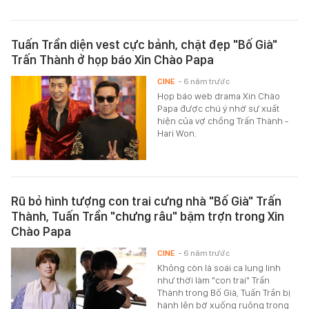
Tuấn Trần diện vest cực bảnh, chặt đẹp "Bố Già"
Trấn Thành ở họp báo Xin Chào Papa
CINE
- 6 năm trước
Họp báo web drama Xin Chào
Papa được chú ý nhờ sự xuất
hiện của vợ chồng Trấn Thành -
Hari Won.
Rũ bỏ hình tượng con trai cưng nhà "Bố Già" Trấn
Thành, Tuấn Trần "chưng râu" bặm trợn trong Xin
Chào Papa
CINE
- 6 năm trước
Không còn là soái ca lung linh
như thời làm "con trai" Trấn
Thành trong Bố Già, Tuấn Trần bị
hành lên bờ xuống ruộng trong