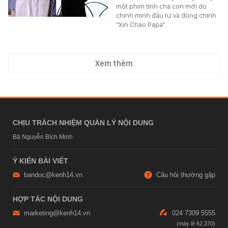
một phim tình cha con mới do
chính mình đầu tư và đóng chính
"Xin Chào Papa".
Xem thêm
CHỊU TRÁCH NHIỆM QUẢN LÝ NỘI DUNG
Bà Nguyễn Bích Minh
Ý KIẾN BÀI VIẾT
bandoc@kenh14.vn
Câu hỏi thường gặp
HỢP TÁC NỘI DUNG
marketing@kenh14.vn
024 7309 5555