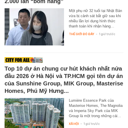
2.000 lần “bom hàng”
Một phụ nữ 32 tuổi tại Nhật Bản
vừa bị cảnh sát bắt giữ sau khi
nhiều lần lợi dụng hình thức
thanh toán khi nhận hàng…
THẾ GIỚI ĐÓ ĐÂY
-
1 giờ trước
Top 10 dự án chung cư hút khách nhất nửa
đầu 2026 ở Hà Nội và TP.HCM gọi tên dự án
của Sunshine Group, MIK Group, Masterise
Homes, Phú Mỹ Hưng...
Lumière Essence Park của
Masterise Homes, The Magnolia
và Imperia Sky Park của MIK
Group là một trong những cái…
XÃ HỘI
-
1 giờ trước