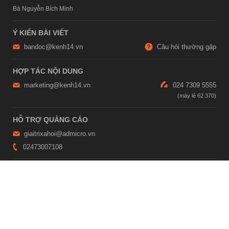
Bà Nguyễn Bích Minh
Ý KIẾN BÀI VIẾT
bandoc@kenh14.vn
Câu hỏi thường gặp
HỢP TÁC NỘI DUNG
marketing@kenh14.vn
024 7309 5555
HỖ TRỢ QUẢNG CÁO
giaitrixahoi@admicro.vn
02473007108
TRỤ SỞ HÀ NỘI
Tầng 21, Tòa nhà Center Building, Hapulico Complex, Số 01, phố
Nguyễn Huy Tưởng, phường Thanh Xuân, thành phố Hà Nội
TRỤ SỞ TP.HỒ CHÍ MINH