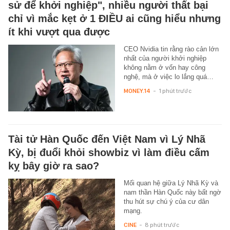
sử để khởi nghiệp", nhiều người thất bại
chỉ vì mắc kẹt ở 1 ĐIỀU ai cũng hiểu nhưng
ít khi vượt qua được
CEO Nvidia tin rằng rào cản lớn
nhất của người khởi nghiệp
không nằm ở vốn hay công
nghệ, mà ở việc lo lắng quá…
MONEY.14
-
1 phút trước
Tài tử Hàn Quốc đến Việt Nam vì Lý Nhã
Kỳ, bị đuổi khỏi showbiz vì làm điều cấm
kỵ bây giờ ra sao?
Mối quan hệ giữa Lý Nhã Kỳ và
nam thần Hàn Quốc này bất ngờ
thu hút sự chú ý của cư dân
mạng.
CINE
-
8 phút trước