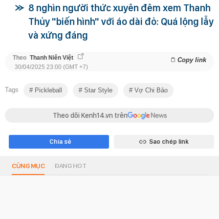
8 nghìn người thức xuyên đêm xem Thanh
Thủy "biến hình" với áo dài đỏ: Quá lộng lẫy
và xứng đáng
Theo
Thanh Niên Việt
Copy link
30/04/2025 23:00 (GMT +7)
Tags
Pickleball
Star Style
Vợ Chi Bảo
Theo dõi Kenh14.vn trên
Chia sẻ
Sao chép link
CÙNG MỤC
ĐANG HOT