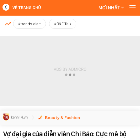
MỚI NHẤT
VỀ TRANG CHỦ
MỚI NHẤT
#trends alert
#B&F Talk
Xem thêm
Beauty & Fashion
Vợ đại gia của diễn viên Chi Bảo: Cực mê bộ