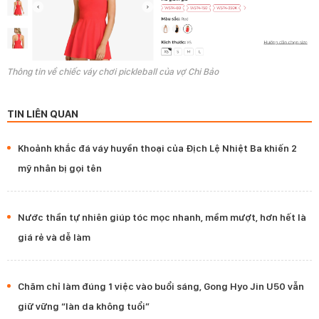
Thông tin về chiếc váy chơi pickleball của vợ Chi Bảo
TIN LIÊN QUAN
Khoảnh khắc đá váy huyền thoại của Địch Lệ Nhiệt Ba khiến 2
mỹ nhân bị gọi tên
Nước thần tự nhiên giúp tóc mọc nhanh, mềm mượt, hơn hết là
giá rẻ và dễ làm
Chăm chỉ làm đúng 1 việc vào buổi sáng, Gong Hyo Jin U50 vẫn
giữ vững “làn da không tuổi”