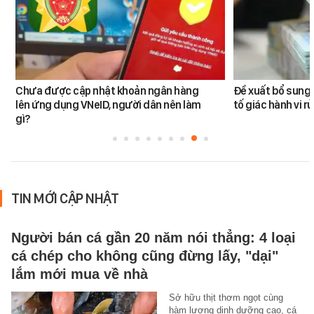
Chưa được cập nhật khoản ngân hàng
Đề xuất bổ sung 
lên ứng dụng VNeID, người dân nên làm
tố giác hành vi rử
gì?
TIN MỚI CẬP NHẬT
Người bán cá gần 20 năm nói thẳng: 4 loại
cá chép cho không cũng đừng lấy, "dại"
lắm mới mua về nhà
Sở hữu thịt thơm ngọt cùng
hàm lượng dinh dưỡng cao, cá