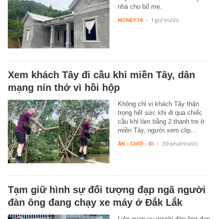
nhà cho bố mẹ.
MONEY.14
-
1 giờ trước
Xem khách Tây đi cầu khỉ miền Tây, dân
mạng nín thở vì hồi hộp
Không chỉ vị khách Tây thận
trọng hết sức khi đi qua chiếc
cầu khỉ làm bằng 2 thanh tre ở
miền Tây, người xem clip…
ĂN - CHƠI - ĐI
-
39 phút trước
Tạm giữ hình sự đối tượng đạp ngã người
đàn ông đang chạy xe máy ở Đắk Lắk
Liên quan vụ người đàn ông đạp