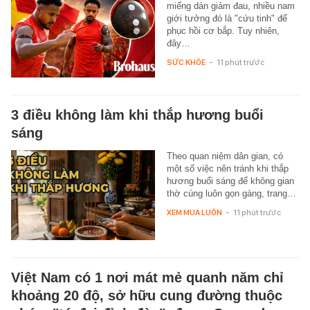
miếng dán giảm đau, nhiều nam
giới tưởng đó là "cứu tinh" để
phục hồi cơ bắp. Tuy nhiên,
đây…
SỨC KHỎE
-
11 phút trước
3 điều không làm khi thắp hương buổi
sáng
Theo quan niệm dân gian, có
một số việc nên tránh khi thắp
hương buổi sáng để không gian
thờ cúng luôn gọn gàng, trang…
XEM MUA LUÔN
-
11 phút trước
Việt Nam có 1 nơi mát mẻ quanh năm chỉ
khoảng 20 độ, sở hữu cung đường thuộc