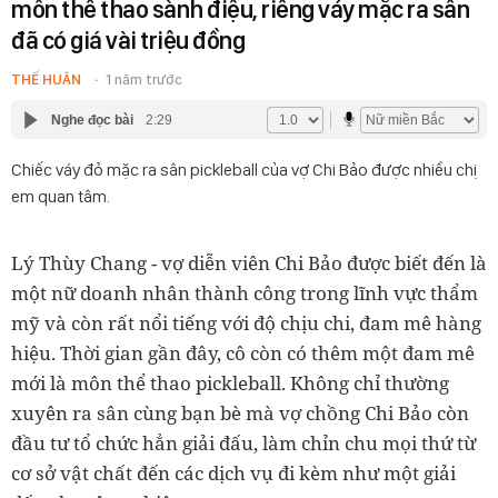
môn thể thao sành điệu, riêng váy mặc ra sân
đã có giá vài triệu đồng
THẾ HUÂN
1 năm trước
Nghe đọc bài
2:29
Chiếc váy đỏ mặc ra sân pickleball của vợ Chi Bảo được nhiều chị
em quan tâm.
Lý Thùy Chang - vợ diễn viên Chi Bảo được biết đến là
một nữ doanh nhân thành công trong lĩnh vực thẩm
mỹ và còn rất nổi tiếng với độ chịu chi, đam mê hàng
hiệu. Thời gian gần đây, cô còn có thêm một đam mê
mới là môn thể thao pickleball. Không chỉ thường
xuyên ra sân cùng bạn bè mà vợ chồng Chi Bảo còn
đầu tư tổ chức hẳn giải đấu, làm chỉn chu mọi thứ từ
cơ sở vật chất đến các dịch vụ đi kèm như một giải