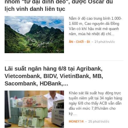
nhóm "tứ đại đỉnh đèo", được Oscar du
lịch vinh danh liên tục
Nằm ở độ cao trung bình 1.000-
1.600 m, Cao nguyên đá Đồng
Văn có khí hậu mát mẻ quanh
năm, mùa hè nhiệt độ chỉ…
ĂN - CHƠI - ĐI
-
21 phút trước
Lãi suất ngân hàng 6/8 tại Agribank,
Vietcombank, BIDV, VietinBank, MB,
Sacombank, HDBank,...
Khảo sát lãi suất huy động trực
tuyến niêm yết tại 34 ngân hàng
ngày 6/8 cho thấy ACB vẫn dẫn
đầu với mức 7,8%/năm cho
kỳ…
MONEY.14
-
25 phút trước