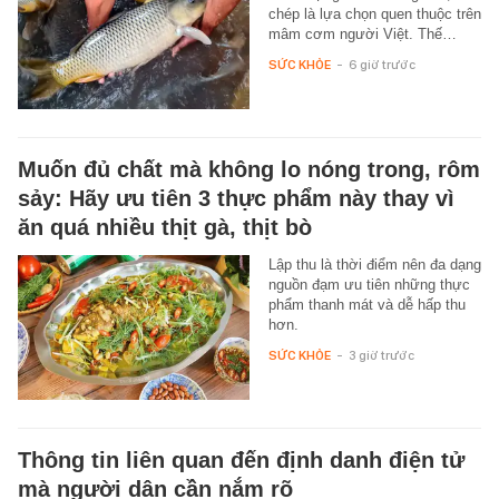
chép là lựa chọn quen thuộc trên
mâm cơm người Việt. Thế…
SỨC KHỎE
-
6 giờ trước
Muốn đủ chất mà không lo nóng trong, rôm
sảy: Hãy ưu tiên 3 thực phẩm này thay vì
ăn quá nhiều thịt gà, thịt bò
Lập thu là thời điểm nên đa dạng
nguồn đạm ưu tiên những thực
phẩm thanh mát và dễ hấp thu
hơn.
SỨC KHỎE
-
3 giờ trước
Thông tin liên quan đến định danh điện tử
mà người dân cần nắm rõ