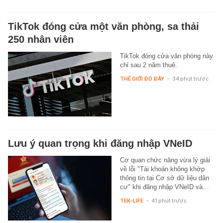
TikTok đóng cửa một văn phòng, sa thải
250 nhân viên
TikTok đóng cửa văn phòng này
chỉ sau 2 năm thuê.
THẾ GIỚI ĐÓ ĐÂY
-
34 phút trước
Lưu ý quan trọng khi đăng nhập VNeID
Cơ quan chức năng vừa lý giải
về lỗi "Tài khoản không khớp
thông tin tại Cơ sở dữ liệu dân
cư" khi đăng nhập VNeID và…
TEK-LIFE
-
41 phút trước