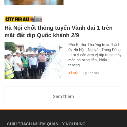
Hà Nội chốt thông tuyến Vành đai 1 trên
mặt đất dịp Quốc khánh 2/9
Phó Bí thư Thường trực Thành
ủy Hà Nội - Nguyễn Trọng Đông
- lưu ý các đơn vị tập trung máy
móc phương tiện, khẩn
trương…
XÃ HỘI
-
1 giờ trước
Xem thêm
CHỊU TRÁCH NHIỆM QUẢN LÝ NỘI DUNG