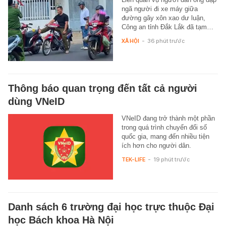
ngã người đi xe máy giữa
đường gây xôn xao dư luận,
Công an tỉnh Đắk Lắk đã tạm…
XÃ HỘI
-
36 phút trước
Thông báo quan trọng đến tất cả người
dùng VNeID
VNeID đang trở thành một phần
trong quá trình chuyển đổi số
quốc gia, mang đến nhiều tiện
ích hơn cho người dân.
TEK-LIFE
-
19 phút trước
Danh sách 6 trường đại học trực thuộc Đại
học Bách khoa Hà Nội