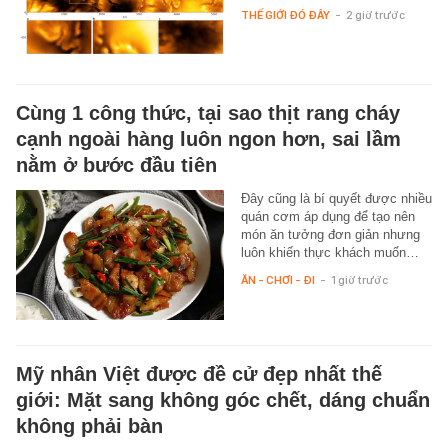
THẾ GIỚI ĐÓ ĐÂY
-
2 giờ trước
Cùng 1 công thức, tại sao thịt rang cháy
cạnh ngoài hàng luôn ngon hơn, sai lầm
nằm ở bước đầu tiên
Đây cũng là bí quyết được nhiều
quán cơm áp dụng để tạo nên
món ăn tưởng đơn giản nhưng
luôn khiến thực khách muốn…
ĂN - CHƠI - ĐI
-
1 giờ trước
Mỹ nhân Việt được đề cử đẹp nhất thế
giới: Mặt sang không góc chết, dáng chuẩn
không phải bàn