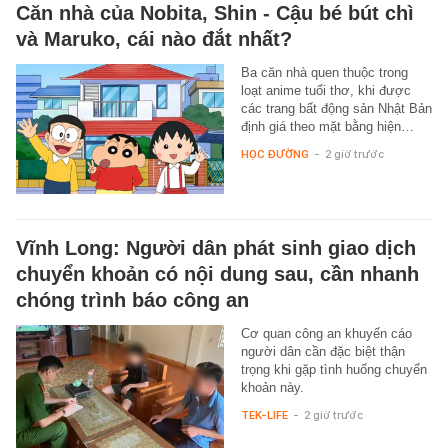
Căn nhà của Nobita, Shin - Cậu bé bút chì
và Maruko, cái nào đắt nhất?
Ba căn nhà quen thuộc trong
loạt anime tuổi thơ, khi được
các trang bất động sản Nhật Bản
định giá theo mặt bằng hiện…
HỌC ĐƯỜNG
-
2 giờ trước
Vĩnh Long: Người dân phát sinh giao dịch
chuyển khoản có nội dung sau, cần nhanh
chóng trình báo công an
Cơ quan công an khuyến cáo
người dân cần đặc biệt thận
trọng khi gặp tình huống chuyển
khoản này.
TEK-LIFE
-
2 giờ trước