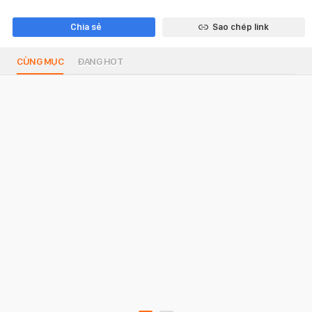
Chia sẻ
Sao chép link
CÙNG MỤC
ĐANG HOT