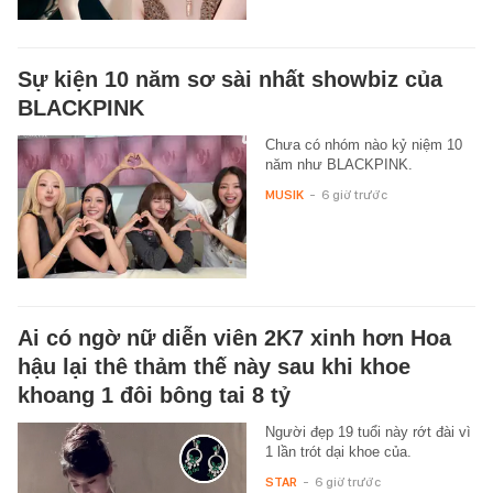
Sự kiện 10 năm sơ sài nhất showbiz của
BLACKPINK
Chưa có nhóm nào kỷ niệm 10
năm như BLACKPINK.
MUSIK
-
6 giờ trước
Ai có ngờ nữ diễn viên 2K7 xinh hơn Hoa
hậu lại thê thảm thế này sau khi khoe
khoang 1 đôi bông tai 8 tỷ
Người đẹp 19 tuổi này rớt đài vì
1 lần trót dại khoe của.
STAR
-
6 giờ trước