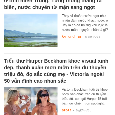
ở tỉnh miền Trung: Từng thông thẳng ra
biển, nước chuyển từ mặn sang ngọt
Thay vì thuần nước ngọt như
nhiều đầm nước khác, nước ở
đây là có cả những khu vực là
nước mặn, nguyên nhân là gì?
ĂN - CHƠI - ĐI
-
6 giờ trước
Tiểu thư Harper Beckham khoe visual xinh
đẹp, thanh xuân mơn mởn trên du thuyền
triệu đô, đọ sắc cùng mẹ - Victoria ngoài
50 vẫn đỉnh cao nhan sắc
Victoria Beckham tuổi 52 khoe
body săn chắc trên du thuyền
triệu đô, con gái Harper 15 tuổi
bất ngờ chiếm trọn spotlight.
SPORT
-
6 giờ trước