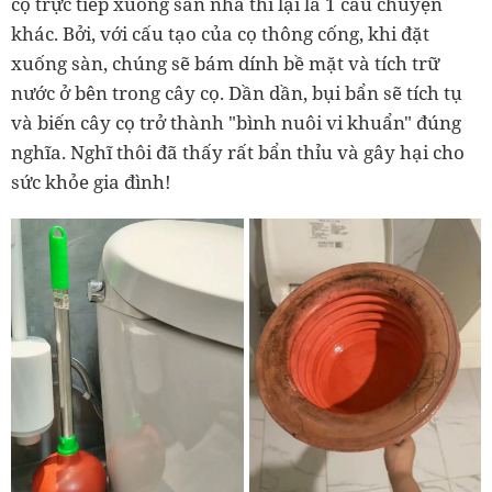
cọ trực tiếp xuống sàn nhà thì lại là 1 câu chuyện
khác. Bởi, với cấu tạo của cọ thông cống, khi đặt
xuống sàn, chúng sẽ bám dính bề mặt và tích trữ
nước ở bên trong cây cọ. Dần dần, bụi bẩn sẽ tích tụ
và biến cây cọ trở thành "bình nuôi vi khuẩn" đúng
nghĩa. Nghĩ thôi đã thấy rất bẩn thỉu và gây hại cho
sức khỏe gia đình!