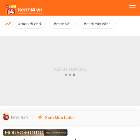
MỚI NHẤT
#mẹo đi chợ
#mẹo vặt
#chơi cây cảnh
Xem thêm
Xem Mua Luôn