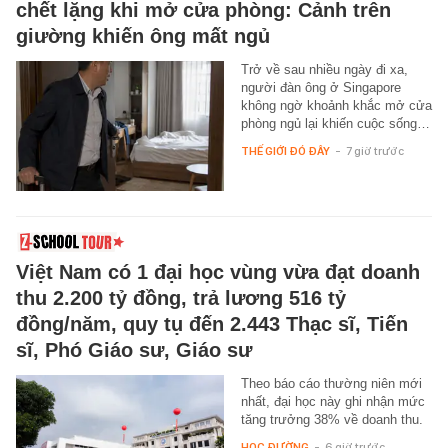
chết lặng khi mở cửa phòng: Cảnh trên
giường khiến ông mất ngủ
Trở về sau nhiều ngày đi xa,
người đàn ông ở Singapore
không ngờ khoảnh khắc mở cửa
phòng ngủ lại khiến cuộc sống…
THẾ GIỚI ĐÓ ĐÂY
-
7 giờ trước
Việt Nam có 1 đại học vùng vừa đạt doanh
thu 2.200 tỷ đồng, trả lương 516 tỷ
đồng/năm, quy tụ đến 2.443 Thạc sĩ, Tiến
sĩ, Phó Giáo sư, Giáo sư
Theo báo cáo thường niên mới
nhất, đại học này ghi nhận mức
tăng trưởng 38% về doanh thu.
HỌC ĐƯỜNG
-
6 giờ trước