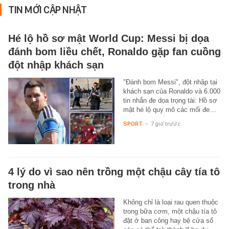
TIN MỚI CẬP NHẬT
Hé lộ hồ sơ mật World Cup: Messi bị dọa
đánh bom liều chết, Ronaldo gặp fan cuồng
đột nhập khách sạn
"Đánh bom Messi", đột nhập tại
khách sạn của Ronaldo và 6.000
tin nhắn đe dọa trọng tài: Hồ sơ
mật hé lộ quy mô các mối đe…
SPORT
-
7 giờ trước
4 lý do vì sao nên trồng một chậu cây tía tô
trong nhà
Không chỉ là loại rau quen thuộc
trong bữa cơm, một chậu tía tô
đặt ở ban công hay bệ cửa sổ