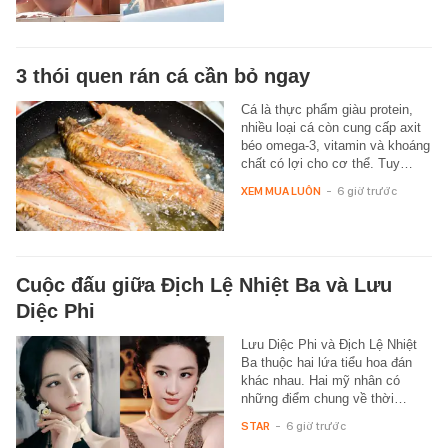
3 thói quen rán cá cần bỏ ngay
Cá là thực phẩm giàu protein,
nhiều loại cá còn cung cấp axit
béo omega-3, vitamin và khoáng
chất có lợi cho cơ thể. Tuy…
XEM MUA LUÔN
-
6 giờ trước
Cuộc đấu giữa Địch Lệ Nhiệt Ba và Lưu
Diệc Phi
Lưu Diệc Phi và Địch Lệ Nhiệt
Ba thuộc hai lứa tiểu hoa đán
khác nhau. Hai mỹ nhân có
những điểm chung về thời…
STAR
-
6 giờ trước