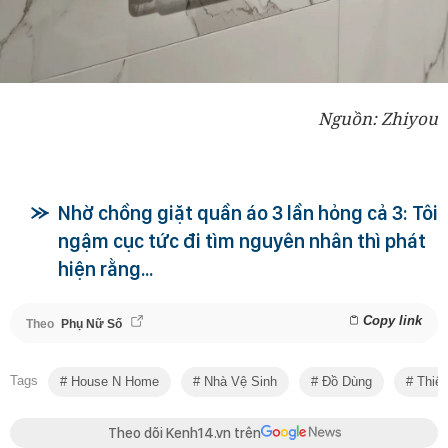
Nguồn: Zhiyou
Nhờ chồng giặt quần áo 3 lần hỏng cả 3: Tôi
ngậm cục tức đi tìm nguyên nhân thì phát
hiện rằng...
Copy link
Theo
Phụ Nữ Số
Tags
House N Home
Nhà Vệ Sinh
Đồ Dùng
Thiết
Theo dõi Kenh14.vn trên