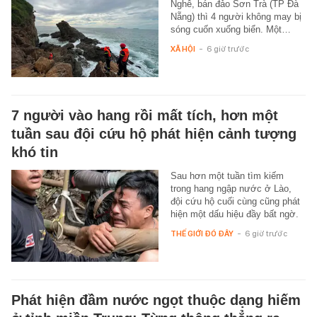
Nghê, bán đảo Sơn Trà (TP Đà
Nẵng) thì 4 người không may bị
sóng cuốn xuống biển. Một…
XÃ HỘI
-
6 giờ trước
7 người vào hang rồi mất tích, hơn một
tuần sau đội cứu hộ phát hiện cảnh tượng
khó tin
Sau hơn một tuần tìm kiếm
trong hang ngập nước ở Lào,
đội cứu hộ cuối cùng cũng phát
hiện một dấu hiệu đầy bất ngờ.
THẾ GIỚI ĐÓ ĐÂY
-
6 giờ trước
Phát hiện đầm nước ngọt thuộc dạng hiếm