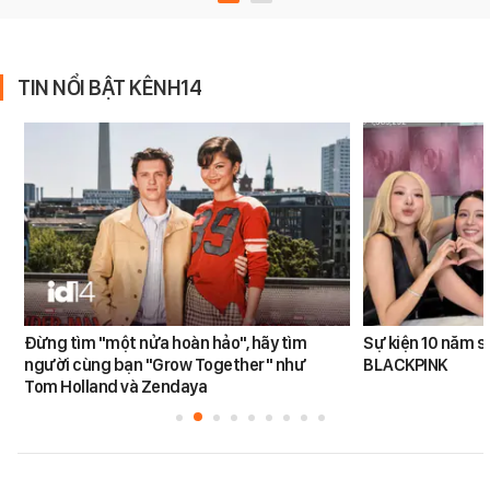
TIN NỔI BẬT KÊNH14
Đừng tìm "một nửa hoàn hảo", hãy tìm
Sự kiện 10 năm s
người cùng bạn "Grow Together" như
BLACKPINK
Tom Holland và Zendaya