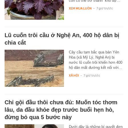
còn có thể trở thành “kho dự…
XEM MUA LUÔN
-
7 giờ trước
Lũ cuốn trôi cầu ở Nghệ An, 400 hộ dân bị
chia cắt
Cây cầu tạm bắc qua bản Yên
Hòa (xã Mỹ Lý, Nghệ An) bị
nước lũ cuốn trôi khiến hơn 400
hộ dân mất đường kết nối với…
XÃ HỘI
-
7 giờ trước
Chỉ gội đầu thôi chưa đủ: Muốn tóc thơm
lâu, da đầu khỏe đẹp trước buổi hẹn hò,
đừng bỏ qua 5 bước này
Dưới đây là những bí quyết đơn