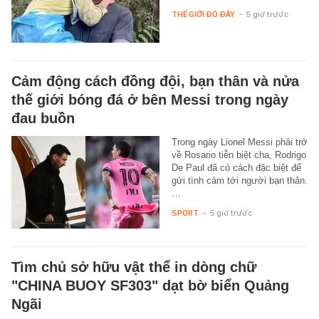
THẾ GIỚI ĐÓ ĐÂY
-
5 giờ trước
Cảm động cách đồng đội, bạn thân và nửa
thế giới bóng đá ở bên Messi trong ngày
đau buồn
Trong ngày Lionel Messi phải trở
về Rosario tiễn biệt cha, Rodrigo
De Paul đã có cách đặc biệt để
gửi tình cảm tới người bạn thân.
…
SPORT
-
5 giờ trước
Tìm chủ sở hữu vật thể in dòng chữ
"CHINA BUOY SF303" dạt bờ biển Quảng
Ngãi