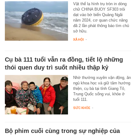
Vật thể lạ hình trụ tròn in dòng
chữ CHINA BUOY SF303 trôi
dạt vào bờ biển Quảng Ngãi
năm 2024, cơ quan chức năng
đã 2 lần phát thông báo tìm chủ
sở hữu.
XÃ HỘI
-
Cụ bà 111 tuổi vẫn ra đồng, tiết lộ những
thói quen duy trì suốt nhiều thập kỷ
Nhờ thường xuyên vận động, ăn
ngủ khoa học và giữ tâm hướng
thiện, cụ bà tại tỉnh Giang Tô,
Trung Quốc sống vui, khỏe ở
tuổi 111.
SỨC KHỎE
-
Bộ phim cuối cùng trong sự nghiệp của