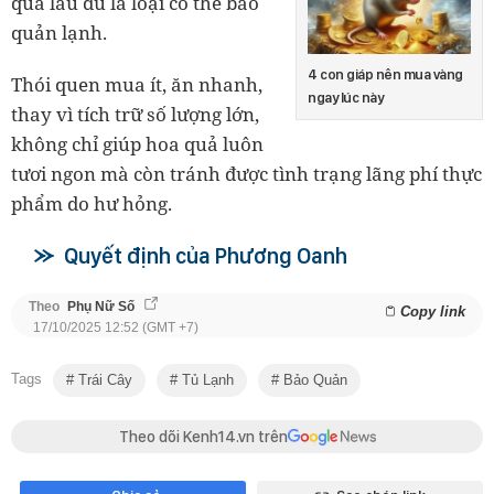
quá lâu dù là loại có thể bảo
quản lạnh.
4 con giáp nên mua vàng
Thói quen mua ít, ăn nhanh,
ngay lúc này
thay vì tích trữ số lượng lớn,
không chỉ giúp hoa quả luôn
tươi ngon mà còn tránh được tình trạng lãng phí thực
phẩm do hư hỏng.
Quyết định của Phương Oanh
Theo
Phụ Nữ Số
Copy link
17/10/2025 12:52 (GMT +7)
Tags
Trái Cây
Tủ Lạnh
Bảo Quản
Theo dõi Kenh14.vn trên