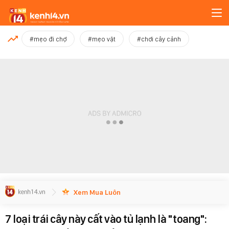
MỚI NHẤT
#mẹo đi chợ
#mẹo vặt
#chơi cây cảnh
Xem thêm
Xem Mua Luôn
7 loại trái cây này cất vào tủ lạnh là "toang":