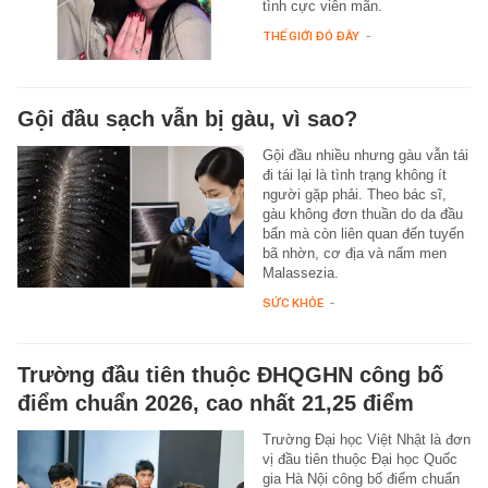
tình cực viên mãn.
THẾ GIỚI ĐÓ ĐÂY
-
Gội đầu sạch vẫn bị gàu, vì sao?
Gội đầu nhiều nhưng gàu vẫn tái
đi tái lại là tình trạng không ít
người gặp phải. Theo bác sĩ,
gàu không đơn thuần do da đầu
bẩn mà còn liên quan đến tuyến
bã nhờn, cơ địa và nấm men
Malassezia.
SỨC KHỎE
-
Trường đầu tiên thuộc ĐHQGHN công bố
điểm chuẩn 2026, cao nhất 21,25 điểm
Trường Đại học Việt Nhật là đơn
vị đầu tiên thuộc Đại học Quốc
gia Hà Nội công bố điểm chuẩn