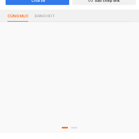
Chia sẻ
Sao chép link
CÙNG MỤC
ĐANG HOT