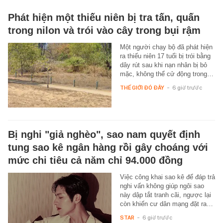
Phát hiện một thiếu niên bị tra tấn, quấn
trong nilon và trói vào cây trong bụi rậm
Một người chạy bộ đã phát hiện
ra thiếu niên 17 tuổi bị trói bằng
dây rút sau khi nạn nhân bị bỏ
mặc, không thể cử động trong…
THẾ GIỚI ĐÓ ĐÂY
-
6 giờ trước
Bị nghi "giả nghèo", sao nam quyết định
tung sao kê ngân hàng rồi gây choáng với
mức chi tiêu cả năm chỉ 94.000 đồng
Việc công khai sao kê để đáp trả
nghi vấn không giúp ngôi sao
này dập tắt tranh cãi, ngược lại
còn khiến cư dân mạng đặt ra…
STAR
-
6 giờ trước