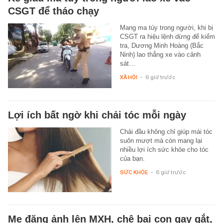
CSGT để tháo chạy
Mang ma túy trong người, khi bị
CSGT ra hiệu lệnh dừng để kiểm
tra, Dương Minh Hoàng (Bắc
Ninh) lao thẳng xe vào cảnh
sát…
XÃ HỘI
-
6 giờ trước
Lợi ích bất ngờ khi chải tóc mỗi ngày
Chải đầu không chỉ giúp mái tóc
suôn mượt mà còn mang lại
nhiều lợi ích sức khỏe cho tóc
của bạn.
SỨC KHỎE
-
6 giờ trước
Mẹ đăng ảnh lên MXH, chê bai con gay gắt,