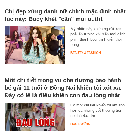
Chị đẹp xứng danh nữ chính mặc đỉnh nhất
lúc này: Body khét "cân" mọi outfit
Mỹ nhân này khiến người xem
phải ấn tượng khi biến mọi cảnh
phim thành buổi trình diễn thời
trang.
BEAUTY & FASHION
-
Một chi tiết trong vụ cha dượng bạo hành
bé gái 11 tuổi ở Đồng Nai khiến tôi xót xa:
Đây có lẽ là điều khiến con đau lòng nhất
Có một chi tiết khiến tôi ám ảnh
hơn cả những vết thương trên
cơ thể đứa trẻ.
HỌC ĐƯỜNG
-