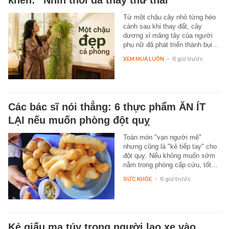
khen: “Nhìn thôi đã thấy thư thái”
Từ một chậu cây nhỏ từng héo
cành sau khi thay đất, cây
dương xỉ măng tây của người
phụ nữ đã phát triển thành bụi…
XEM MUA LUÔN
-
6 giờ trước
Các bác sĩ nói thẳng: 6 thực phẩm ĂN ÍT
LẠI nếu muốn phòng đột quỵ
Toàn món "vạn người mê"
nhưng cũng là "kẻ tiếp tay" cho
đột quỵ. Nếu không muốn sớm
nằm trong phòng cấp cứu, tốt…
SỨC KHỎE
-
6 giờ trước
Kẻ giấu ma túy trong người lao xe vào