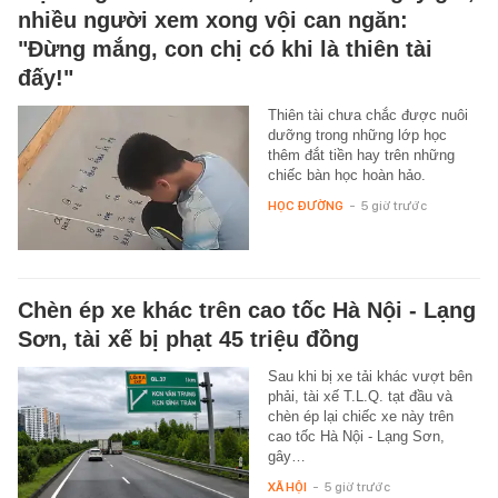
nhiều người xem xong vội can ngăn:
"Đừng mắng, con chị có khi là thiên tài
đấy!"
Thiên tài chưa chắc được nuôi
dưỡng trong những lớp học
thêm đắt tiền hay trên những
chiếc bàn học hoàn hảo.
HỌC ĐƯỜNG
-
5 giờ trước
Chèn ép xe khác trên cao tốc Hà Nội - Lạng
Sơn, tài xế bị phạt 45 triệu đồng
Sau khi bị xe tải khác vượt bên
phải, tài xế T.L.Q. tạt đầu và
chèn ép lại chiếc xe này trên
cao tốc Hà Nội - Lạng Sơn,
gây…
XÃ HỘI
-
5 giờ trước