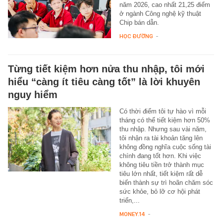
năm 2026, cao nhất 21,25 điểm
ở ngành Công nghệ kỹ thuật
Chip bán dẫn.
HỌC ĐƯỜNG
-
Từng tiết kiệm hơn nửa thu nhập, tôi mới
hiểu “càng ít tiêu càng tốt” là lời khuyên
nguy hiểm
Có thời điểm tôi tự hào vì mỗi
tháng có thể tiết kiệm hơn 50%
thu nhập. Nhưng sau vài năm,
tôi nhận ra tài khoản tăng lên
không đồng nghĩa cuộc sống tài
chính đang tốt hơn. Khi việc
không tiêu tiền trở thành mục
tiêu lớn nhất, tiết kiệm rất dễ
biến thành sự trì hoãn chăm sóc
sức khỏe, bỏ lỡ cơ hội phát
triển,...
MONEY.14
-