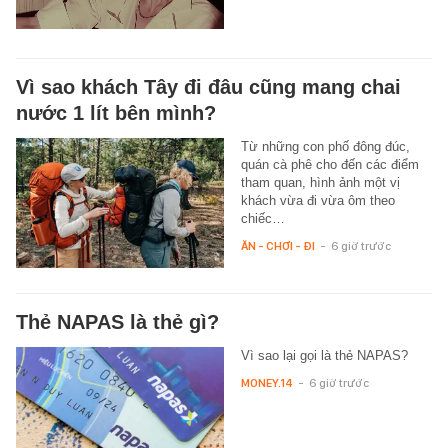
Vì sao khách Tây đi đâu cũng mang chai
nước 1 lít bên mình?
Từ những con phố đông đúc,
quán cà phê cho đến các điểm
tham quan, hình ảnh một vị
khách vừa đi vừa ôm theo
chiếc…
ĂN - CHƠI - ĐI
-
6 giờ trước
Thẻ NAPAS là thẻ gì?
Vì sao lại gọi là thẻ NAPAS?
MONEY.14
-
6 giờ trước