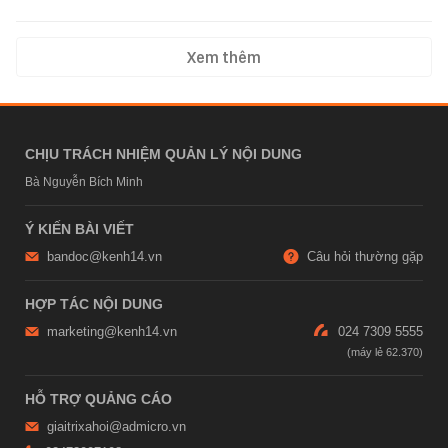
Xem thêm
CHỊU TRÁCH NHIỆM QUẢN LÝ NỘI DUNG
Bà Nguyễn Bích Minh
Ý KIẾN BÀI VIẾT
bandoc@kenh14.vn
Câu hỏi thường gặp
HỢP TÁC NỘI DUNG
marketing@kenh14.vn
024 7309 5555
HỖ TRỢ QUẢNG CÁO
giaitrixahoi@admicro.vn