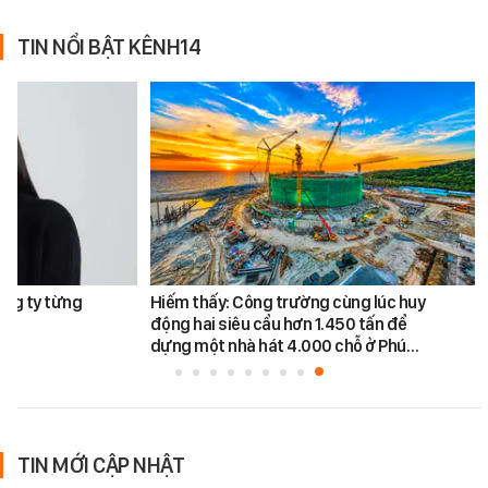
TIN NỔI BẬT KÊNH14
ông ty từng
Hiếm thấy: Công trường cùng lúc huy
động hai siêu cẩu hơn 1.450 tấn để
dựng một nhà hát 4.000 chỗ ở Phú…
TIN MỚI CẬP NHẬT