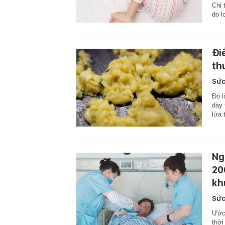
Chỉ 
do l
Đi
th
Sức
Đó l
dày 
lứa 
Ng
20
kh
Sức
Ước 
thời