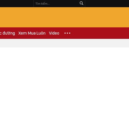
c đường
Xem Mua Luôn
Video