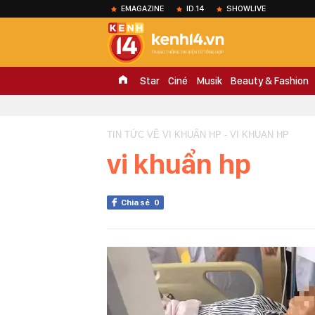
EMAGAZINE
ID.14
SHOWLIVE
Star
Ciné
Musik
Beauty & Fashion
TIN TỨC VỀ VI KHUẨN HP - VI KHUAN HP
vi khuẩn hp
Chia sẻ
0