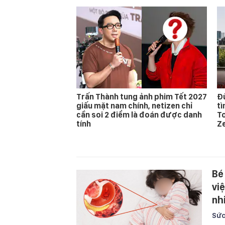
Trấn Thành tung ảnh phim Tết 2027
Đừ
giấu mặt nam chính, netizen chỉ
t
cần soi 2 điểm là đoán được danh
T
tính
Z
Bé
vi
nh
Sức