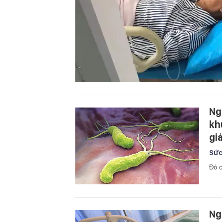
Ng
kh
gi
Sức
Đó c
Ng