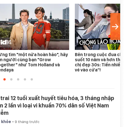
ng tìm "một nửa hoàn hảo", hãy
Bên trong cuộc đua chốn
ìm người cùng bạn "Grow
suốt 10 năm và hơn thế n
ogether" như Tom Holland và
chị đẹp 30s: Tiền nhiều c
endaya
vé vào cửa”!
 trai 12 tuổi xuất huyết tiêu hóa, 3 tháng nhập
ện 2 lần vì loại vi khuẩn 70% dân số Việt Nam
iễm
-
 khỏe
9 tháng trước