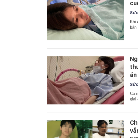
cuố
Sức
Khi 
bận 
Ng
th
ăn
Sức
Có m
giai
Ch
vẫ