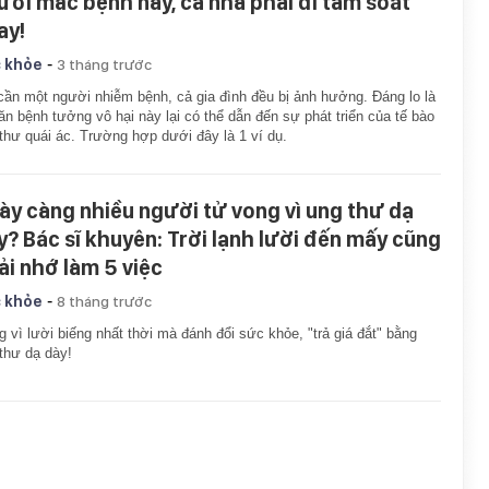
ười mắc bệnh này, cả nhà phải đi tầm soát
ay!
-
 khỏe
3 tháng trước
cần một người nhiễm bệnh, cả gia đình đều bị ảnh hưởng. Đáng lo là
ăn bệnh tưởng vô hại này lại có thể dẫn đến sự phát triển của tế bào
thư quái ác. Trường hợp dưới đây là 1 ví dụ.
ày càng nhiều người tử vong vì ung thư dạ
y? Bác sĩ khuyên: Trời lạnh lười đến mấy cũng
ải nhớ làm 5 việc
-
 khỏe
8 tháng trước
 vì lười biếng nhất thời mà đánh đổi sức khỏe, "trả giá đắt" bằng
thư dạ dày!