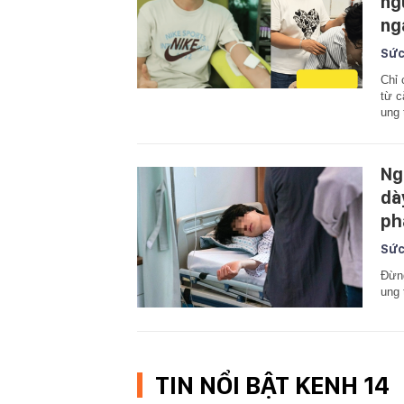
ng
ng
Sức
Chỉ 
từ c
ung 
Ng
dà
ph
Sức
Đừng
ung 
TIN NỔI BẬT KENH 14