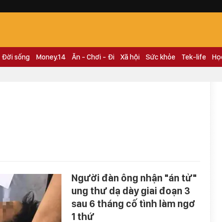
Đời sống
Money.14
Ăn - Chơi - Đi
Xã hội
Sức khỏe
Tek-life
Họ
Người đàn ông nhận "án tử"
ung thư dạ dày giai đoạn 3
sau 6 tháng cố tình làm ngơ
1 thứ