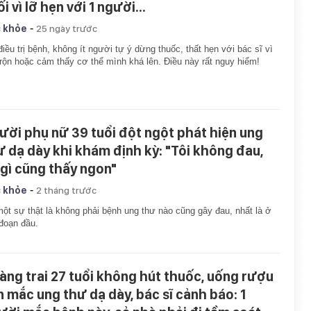
i vì lỡ hẹn với 1 người...
-
 khỏe
25 ngày trước
điều trị bệnh, không ít người tự ý dừng thuốc, thất hẹn với bác sĩ vì
rộn hoặc cảm thấy cơ thể mình khá lên. Điều này rất nguy hiểm!
ười phụ nữ 39 tuổi đột ngột phát hiện ung
ư dạ dày khi khám định kỳ: "Tôi không đau,
 gì cũng thấy ngon"
-
 khỏe
2 tháng trước
ột sự thật là không phải bệnh ung thư nào cũng gây đau, nhất là ở
 đoạn đầu.
àng trai 27 tuổi không hút thuốc, uống rượu
n mắc ung thư dạ dày, bác sĩ cảnh báo: 1