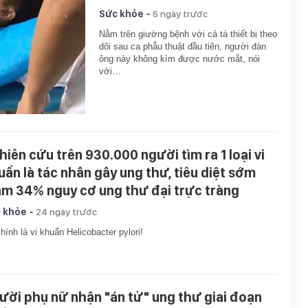
-
Sức khỏe
6 ngày trước
Nằm trên giường bệnh với cả tá thiết bị theo
dõi sau ca phẫu thuật đầu tiên, người đàn
ông này không kìm được nước mắt, nói
với…
hiên cứu trên 930.000 người tìm ra 1 loại vi
uẩn là tác nhân gây ung thư, tiêu diệt sớm
ảm 34% nguy cơ ung thư đại trực tràng
-
 khỏe
24 ngày trước
hính là vi khuẩn Helicobacter pylori!
ười phụ nữ nhận "án tử" ung thư giai đoạn