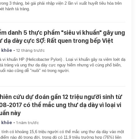
trong 3 tháng, bé gái phải nhập viện 2 lần vì xuất huyết tiêu hóa trên
oét hành tá tràng.
ểm danh 5 thực phẩm "siêu vi khuẩn" gây ung
ư dạ dày cực SỢ: Rất quen trong bếp Việt
-
 khỏe
12 tháng trước
à vi khuẩn HP (Helicobacter Pylori) . Loại vi khuẩn gây ra viêm loét dạ
tá tràng và ung thư dạ dày cực nguy hiểm nhưng vô cùng phổ biến,
tuổi nào cũng dễ "nuôi" nó trong người.
hiên cứu dự đoán gần 12 triệu người sinh từ
08-2017 có thể mắc ung thư dạ dày vì loại vi
uẩn này
-
 khỏe
1 năm trước
tính có khoảng 15,6 triệu người có thể mắc ung thư dạ dày vào một
 điểm nào đó trong đời, trong đó có 11,9 triệu trường hợp (76%) liên