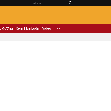
c đường
Xem Mua Luôn
Video