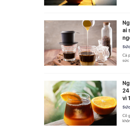
Ng
ai
ng
Sức
Cà p
sức 
Ng
24
vì 
Sức
Cô g
khôn