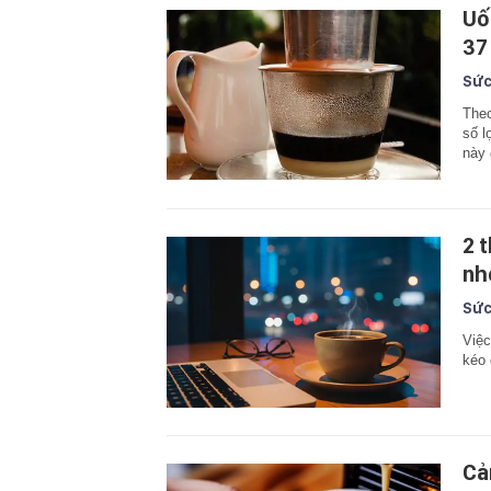
Uố
37
Sức
Theo
số l
này 
2 
nh
Sức
Việc
kéo 
Cả