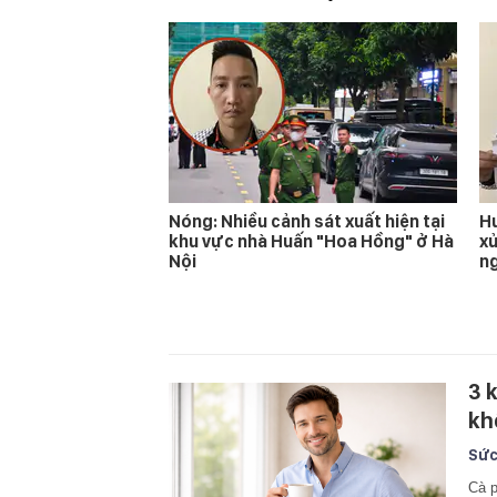
Nóng: Nhiều cảnh sát xuất hiện tại
Hu
khu vực nhà Huấn "Hoa Hồng" ở Hà
xử
Nội
n
3 
kh
Sức
Cà p