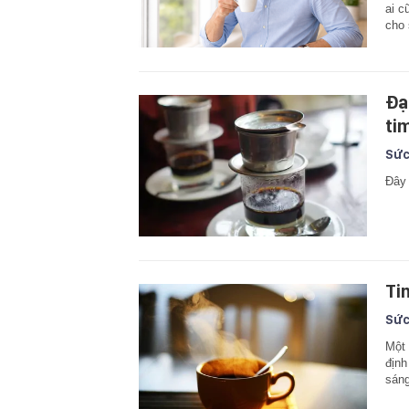
ai c
cho 
Đạ
ti
Sức
Đây 
Ti
Sức
Một 
định
sáng