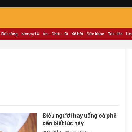
Đời sống
Money.14
Ăn - Chơi - Đi
Xã hội
Sức khỏe
Tek-life
Họ
Điều người hay uống cà phê
cần biết lúc này