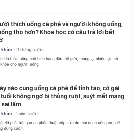
ười thích uống cà phê và người không uống,
 sống thọ hơn? Khoa học có câu trả lời bất
ờ
-
 khỏe
11 tháng trước
hê là thức uống phổ biến hàng đầu thế giới, mang lại nhiều lợi ích
khỏe cho người uống.
ày nào cũng uống cà phê để tỉnh táo, cô gái
 tuổi không ngờ bị thủng ruột, suýt mất mạng
1 sai lầm
-
 khỏe
1 năm trước
ái đã phải trải qua ca phẫu thuật cấp cứu do thói quen uống cà phê
g đúng cách.