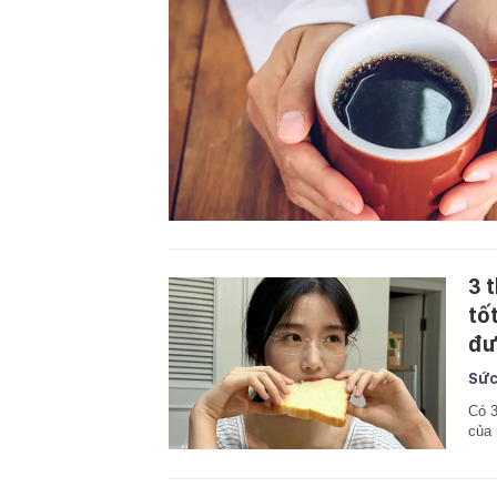
3 
tố
đư
Sức
Có 3
của 