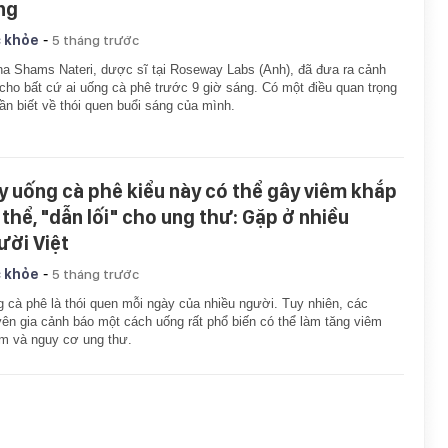
ng
-
 khỏe
5 tháng trước
na Shams Nateri, dược sĩ tại Roseway Labs (Anh), đã đưa ra cảnh
cho bất cứ ai uống cà phê trước 9 giờ sáng. Có một điều quan trọng
ần biết về thói quen buổi sáng của mình.
y uống cà phê kiểu này có thể gây viêm khắp
 thể, "dẫn lối" cho ung thư: Gặp ở nhiều
ười Việt
-
 khỏe
5 tháng trước
 cà phê là thói quen mỗi ngày của nhiều người. Tuy nhiên, các
ên gia cảnh báo một cách uống rất phổ biến có thể làm tăng viêm
m và nguy cơ ung thư.