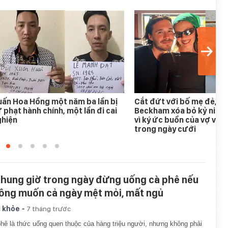
ấn Hoa Hồng một năm ba lần bị
Cắt đứt với bố mẹ đẻ, B
 phạt hành chính, một lần đi cai
Beckham xóa bỏ kỷ niệm
ghiện
vì ký ức buồn của vợ với 
trong ngày cưới
khung giờ trong ngày đừng uống cà phê nếu
ông muốn cả ngày mệt mỏi, mất ngủ
-
 khỏe
7 tháng trước
hê là thức uống quen thuộc của hàng triệu người, nhưng không phải