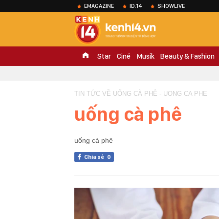
EMAGAZINE
ID.14
SHOWLIVE
Star
Ciné
Musik
Beauty & Fashion
TIN TỨC VỀ UỐNG CÀ PHÊ - UONG CA PHE
uống cà phê
uống cà phê
Chia sẻ
0