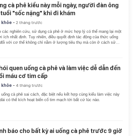
ng cà phê kiểu này mỗi ngày, người đàn ông
 tuổi "sốc nặng" khi đi khám
-
 khỏe
2 tháng trước
 các nghiên cứu, sử dụng cà phê ở mức hợp lý có thể mang lại một
ợi ích nhất định. Tuy nhiên, điều quyết định tác động của thức uống
đối với cơ thể không chỉ nằm ở lượng tiêu thụ mà còn ở cách sử…
thói quen uống cà phê và làm việc dễ dẫn đến
ồi máu cơ tim cấp
-
 khỏe
4 tháng trước
 uống cà phê sai cách, đặc biệt nếu kết hợp cùng kiểu làm việc này
dài có thể kích hoạt biến cố tim mạch tới bất cứ lúc nào.
nh báo cho bất kỳ ai uống cà phê trước 9 giờ