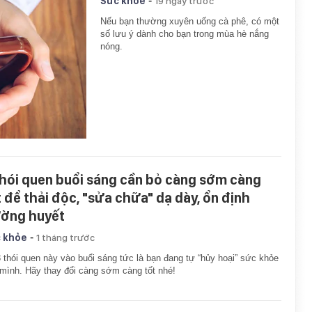
-
Sức khỏe
19 ngày trước
Nếu bạn thường xuyên uống cà phê, có một
số lưu ý dành cho bạn trong mùa hè nắng
nóng.
thói quen buổi sáng cần bỏ càng sớm càng
t để thải độc, "sửa chữa" dạ dày, ổn định
ờng huyết
-
 khỏe
1 tháng trước
 thói quen này vào buổi sáng tức là bạn đang tự “hủy hoại” sức khỏe
mình. Hãy thay đổi càng sớm càng tốt nhé!