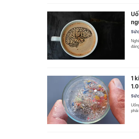
Uố
ng
Sức
Nghi
đáng
1 
1.
Sức
Uống
phải