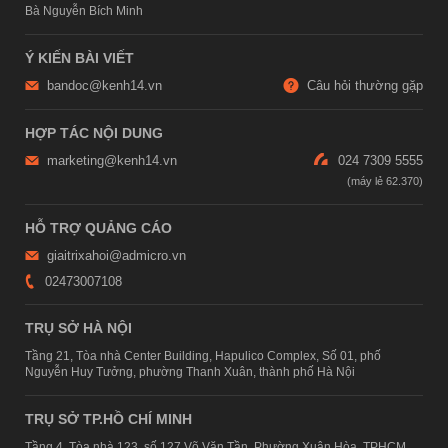
Bà Nguyễn Bích Minh
Ý KIẾN BÀI VIẾT
bandoc@kenh14.vn
Câu hỏi thường gặp
HỢP TÁC NỘI DUNG
marketing@kenh14.vn
024 7309 5555
HỖ TRỢ QUẢNG CÁO
giaitrixahoi@admicro.vn
02473007108
TRỤ SỞ HÀ NỘI
Tầng 21, Tòa nhà Center Building, Hapulico Complex, Số 01, phố
Nguyễn Huy Tưởng, phường Thanh Xuân, thành phố Hà Nội
TRỤ SỞ TP.HỒ CHÍ MINH
Tầng 4, Tòa nhà 123, số 127 Võ Văn Tần, Phường Xuân Hòa, TPHCM