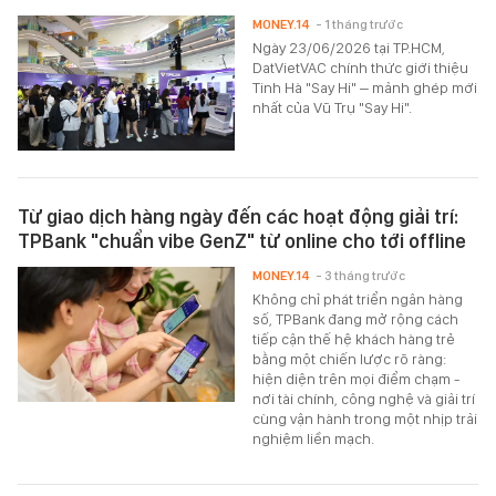
MONEY.14
- 1 tháng trước
Ngày 23/06/2026 tại TP.HCM,
DatVietVAC chính thức giới thiệu
Tinh Hà "Say Hi" – mảnh ghép mới
nhất của Vũ Trụ "Say Hi".
Từ giao dịch hàng ngày đến các hoạt động giải trí:
TPBank "chuẩn vibe GenZ" từ online cho tới offline
MONEY.14
- 3 tháng trước
Không chỉ phát triển ngân hàng
số, TPBank đang mở rộng cách
tiếp cận thế hệ khách hàng trẻ
bằng một chiến lược rõ ràng:
hiện diện trên mọi điểm chạm -
nơi tài chính, công nghệ và giải trí
cùng vận hành trong một nhịp trải
nghiệm liền mạch.