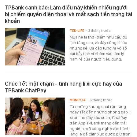
TPBank cảnh báo: Làm điều này khiến nhiều người
bị chiếm quyền điện thoại và mất sạch tiền trong tài
khoản
TEK-LIFE
- 3 tháng trước
Mùa hè là thời điểm nhu cầu du
lịch tăng cao, và đây cũng là lúc
những kẻ lừa đảo tung ra vô số
cái bẫy tinh vi nhắm vào tâm lý
ham rẻ của người tiêu dùng.
Chúc Tết một chạm - tính năng lì xì cực hay của
TPBank ChatPay
MONEY.14
- 6 tháng trước
Từ những khung chat rộn ràng
ngày Tết đến những phong bao lì
xì online đầy sắc xuân, ChatPay
trên App TPBank mang đến trải
nghiệm nơi công nghệ vận hành
lặng lẽ để cảm xúc được giữ trọn