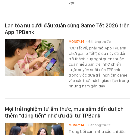
vẹn.
Lan tỏa nụ cười đầu xuân cùng Game Tết 2026 trên
App TPBank
MONEY.14
- 6 tháng trước
“Cứ Tết về, phải mở App TPBank
chơi game Tết!”, điều này đã dần
trở thành suy nghĩ quen thuộc
của nhiều bạn trẻ, nhờ chiến
lược xuyên suốt của TPBank
trong việc đưa trải nghiệm game
vào các thử thách giao dịch trong
những năm gần đây.
Mọi trải nghiệm từ ẩm thực, mua sắm đến du lịch
thêm “đáng tiền” nhờ ưu đãi từ TPBank
MONEY.14
- 6 tháng trước
Trong bối cảnh nhu cầu chi tiêu