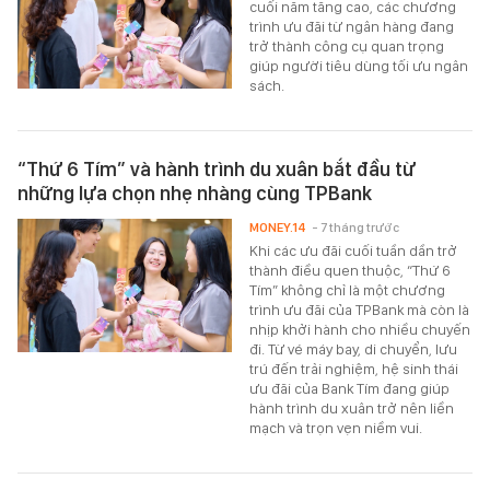
cuối năm tăng cao, các chương
trình ưu đãi từ ngân hàng đang
trở thành công cụ quan trọng
giúp người tiêu dùng tối ưu ngân
sách.
“Thứ 6 Tím” và hành trình du xuân bắt đầu từ
những lựa chọn nhẹ nhàng cùng TPBank
MONEY.14
- 7 tháng trước
Khi các ưu đãi cuối tuần dần trở
thành điều quen thuộc, “Thứ 6
Tím” không chỉ là một chương
trình ưu đãi của TPBank mà còn là
nhịp khởi hành cho nhiều chuyến
đi. Từ vé máy bay, di chuyển, lưu
trú đến trải nghiệm, hệ sinh thái
ưu đãi của Bank Tím đang giúp
hành trình du xuân trở nên liền
mạch và trọn vẹn niềm vui.