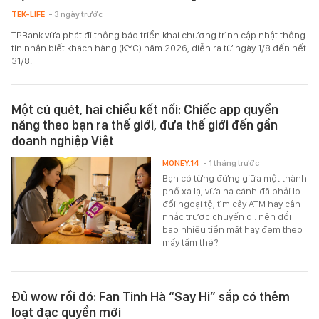
TEK-LIFE
- 3 ngày trước
TPBank vừa phát đi thông báo triển khai chương trình cập nhật thông
tin nhận biết khách hàng (KYC) năm 2026, diễn ra từ ngày 1/8 đến hết
31/8.
Một cú quét, hai chiều kết nối: Chiếc app quyền
năng theo bạn ra thế giới, đưa thế giới đến gần
doanh nghiệp Việt
MONEY.14
- 1 tháng trước
Bạn có từng đứng giữa một thành
phố xa lạ, vừa hạ cánh đã phải lo
đổi ngoại tệ, tìm cây ATM hay cân
nhắc trước chuyến đi: nên đổi
bao nhiêu tiền mặt hay đem theo
mấy tấm thẻ?
Đủ wow rồi đó: Fan Tinh Hà “Say Hi” sắp có thêm
loạt đặc quyền mới