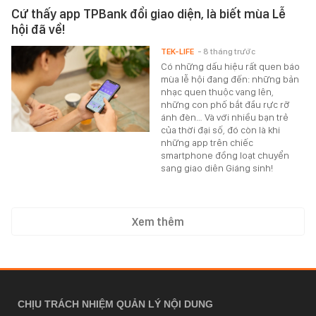
Cứ thấy app TPBank đổi giao diện, là biết mùa Lễ
hội đã về!
TEK-LIFE
- 8 tháng trước
Có những dấu hiệu rất quen báo
mùa lễ hội đang đến: những bản
nhạc quen thuộc vang lên,
những con phố bắt đầu rực rỡ
ánh đèn… Và với nhiều bạn trẻ
của thời đại số, đó còn là khi
những app trên chiếc
smartphone đồng loạt chuyển
sang giao diên Giáng sinh!
Xem thêm
CHỊU TRÁCH NHIỆM QUẢN LÝ NỘI DUNG