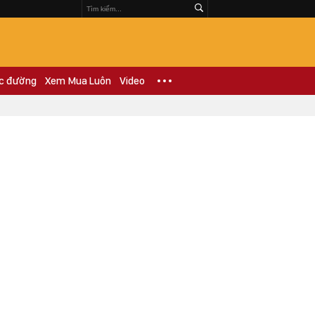
c đường
Xem Mua Luôn
Video