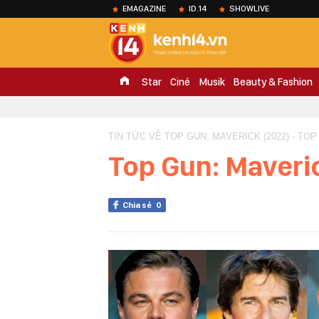
EMAGAZINE
ID.14
SHOWLIVE
Star
Ciné
Musik
Beauty & Fashion
TIN TỨC VỀ TOP GUN: MAVERICK (2022) - TOP
Top Gun: Maveri
Chia sẻ
0