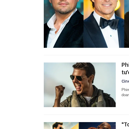
Ph
tư
Cin
Phim
doan
"T