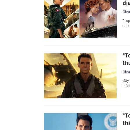
đị
Cin
"Top
cao 
"T
th
Cin
Đây 
mốc
"T
th