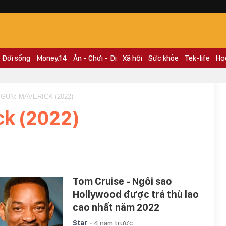
Đời sống
Money.14
Ăn - Chơi - Đi
Xã hội
Sức khỏe
Tek-life
Họ
 GUN: MAVERICK (2022)
ck (2022)
Tom Cruise - Ngôi sao
Hollywood được trả thù lao
cao nhất năm 2022
-
Star
4 năm trước