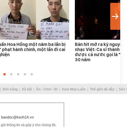
ấn Hoa Hồng một năm ba lần bị
Bản hit mở ra kỷ nguyên
 phạt hành chính, một lần đi cai
nhạc Việt: Ca sĩ thành h
ghiện
được cả nước gọi là "An
30 năm
Đời sống
Xã hội
Ăn - Chơi - Đi
Xem Mua Luôn
Thế giới đó đây
Sức 
bandoc@kenh14.vn
ửi thông tin và góp ý cho chúng tôi.