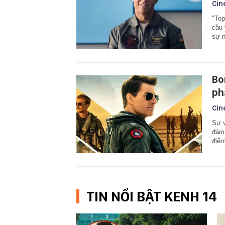
Cin
"Top
cầu 
sự n
Bo
ph
Cin
Sự v
đám 
điểm
TIN NỔI BẬT KENH 14