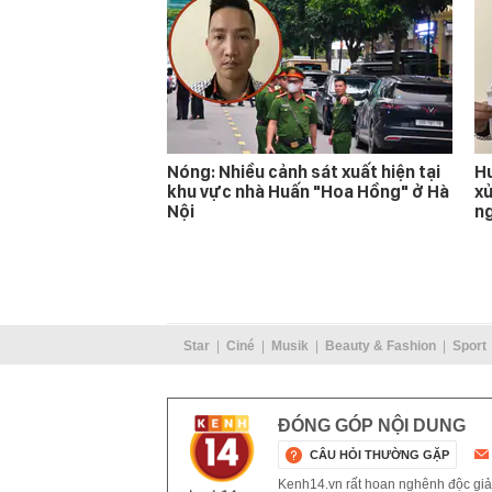
Nóng: Nhiều cảnh sát xuất hiện tại
Hu
khu vực nhà Huấn "Hoa Hồng" ở Hà
xử
Nội
n
Star
Ciné
Musik
Beauty & Fashion
Sport
ĐÓNG GÓP NỘI DUNG
CÂU HỎI THƯỜNG GẶP
Kenh14.vn rất hoan nghênh độc giả g