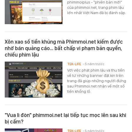
phimmoiplus - "phiên bản mới"
của phimmoi.net, trang phim lậu
lớn nhất Việt Nam đã bị đánh sập.
Xôn xao số tiền khủng mà Phimmoi.net kiếm được
nhờ bán quảng cáo... bất chấp vi phạm bản quyền,
chiếu phim lậu
TEK-LIFE
- 5 năm trước
Với việc phát phim lậu và thu tiền
về từ những banner đặt kín trên
trang đã giúp những người đứng
sau Phimmoi.net nhận về một số
tiền khổng lồ.
"Vua lì đòn" phimmoi.net lại tiếp tục mọc lên sau khi
bị cấm?
TEK-LIFE
- 5 năm trước