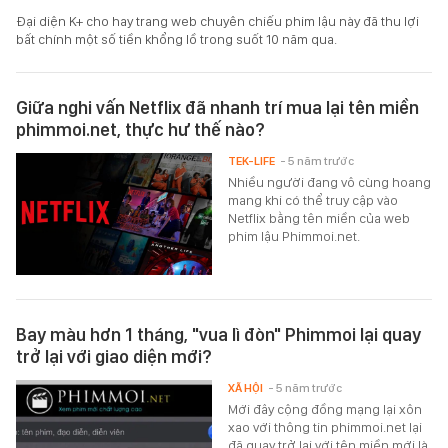
Đại diện K+ cho hay trang web chuyên chiếu phim lậu này đã thu lợi
bất chính một số tiền khổng lồ trong suốt 10 năm qua.
Giữa nghi vấn Netflix đã nhanh trí mua lại tên miền
phimmoi.net, thực hư thế nào?
TEK-LIFE
- 5 năm trước
Nhiều người đang vô cùng hoang
mang khi có thể truy cập vào
Netflix bằng tên miền của web
phim lậu Phimmoi.net.
Bay màu hơn 1 tháng, "vua lì đòn" Phimmoi lại quay
trở lại với giao diện mới?
XÃ HỘI
- 5 năm trước
Mới đây cộng đồng mạng lại xôn
xao với thông tin phimmoi.net lại
đã quay trở lại với tên miền mới là