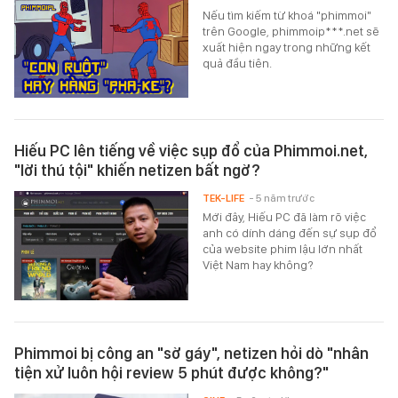
Nếu tìm kiếm từ khoá "phimmoi"
trên Google, phimmoip***.net sẽ
xuất hiện ngay trong những kết
quả đầu tiên.
Hiếu PC lên tiếng về việc sụp đổ của Phimmoi.net,
"lời thú tội" khiến netizen bất ngờ?
TEK-LIFE
- 5 năm trước
Mới đây, Hiếu PC đã làm rõ việc
anh có dính dáng đến sự sụp đổ
của website phim lậu lớn nhất
Việt Nam hay không?
Phimmoi bị công an "sờ gáy", netizen hỏi dò "nhân
tiện xử luôn hội review 5 phút được không?"