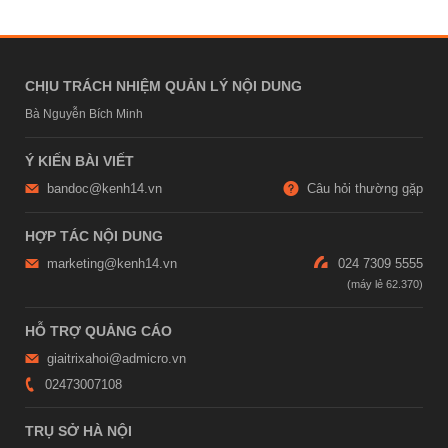
CHỊU TRÁCH NHIỆM QUẢN LÝ NỘI DUNG
Bà Nguyễn Bích Minh
Ý KIẾN BÀI VIẾT
bandoc@kenh14.vn
Câu hỏi thường gặp
HỢP TÁC NỘI DUNG
marketing@kenh14.vn
024 7309 5555
HỖ TRỢ QUẢNG CÁO
giaitrixahoi@admicro.vn
02473007108
TRỤ SỞ HÀ NỘI