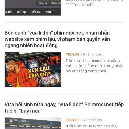
"****mmoi.net".
Bên cạnh "vua lì đòn" phimmoi.net, nhan nhản
website xem phim lậu, vi phạm bản quyền vẫn
ngang nhiên hoạt động
TEK-LIFE
- 5 năm trước
Trên thực tế, phimmoi.net cũng
chỉ là một "mảnh nhỏ" trong phần
nổi của tảng băng chìm.
Vừa hồi sinh nửa ngày, "vua lì đòn" Phimmoi.net tiếp
tục bị "bay màu"
TEK-LIFE
- 5 năm trước
"Hồi sinh" chưa được bao lâu,