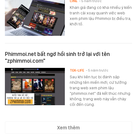
CINE
- 5 năm trước
Khán giả đang có khá nhiều ý kiến
tranh cãi xoay quanh việc web
xem phim lậu Phimmoi bị điều tra,
khởi tố.
Phimmoi.net bất ngờ hồi sinh trở lại với tên
"zphimmoi.com"
TEK-LIFE
- 5 năm trước
Sau khi liên tục bị đánh sập
những tên miền mới, cứ tưởng
trang web xem phim lậu
"phimmoi.net" đã kết thúc nhưng
không, trang web này vẫn chày
cối đến cùng.
Xem thêm