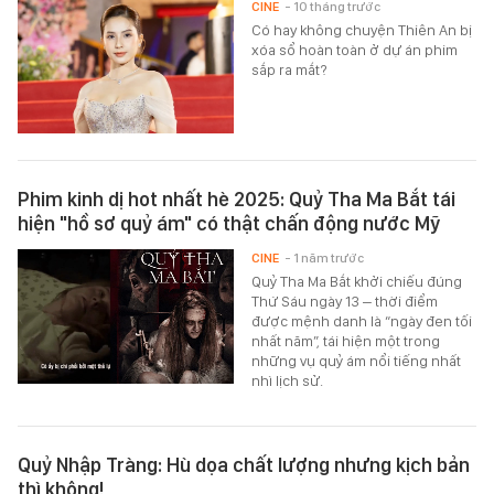
CINE
- 10 tháng trước
Có hay không chuyện Thiên An bị
xóa sổ hoàn toàn ở dự án phim
sắp ra mắt?
Phim kinh dị hot nhất hè 2025: Quỷ Tha Ma Bắt tái
hiện "hồ sơ quỷ ám" có thật chấn động nước Mỹ
CINE
- 1 năm trước
Quỷ Tha Ma Bắt khởi chiếu đúng
Thứ Sáu ngày 13 – thời điểm
được mệnh danh là “ngày đen tối
nhất năm”, tái hiện một trong
những vụ quỷ ám nổi tiếng nhất
nhì lịch sử.
Quỷ Nhập Tràng: Hù dọa chất lượng nhưng kịch bản
thì không!