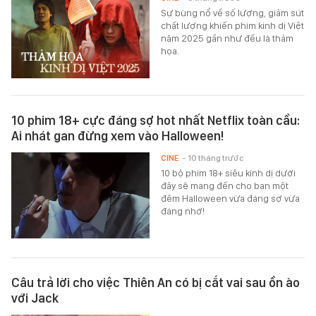
Sự bùng nổ về số lượng, giảm sút
chất lượng khiến phim kinh dị Việt
năm 2025 gần như đều là thảm
họa.
10 phim 18+ cực đáng sợ hot nhất Netflix toàn cầu:
Ai nhát gan đừng xem vào Halloween!
CINE
- 10 tháng trước
10 bộ phim 18+ siêu kinh dị dưới
đây sẽ mang đến cho bạn một
đêm Halloween vừa đáng sợ vừa
đáng nhớ!
Câu trả lời cho việc Thiên An có bị cắt vai sau ồn ào
với Jack