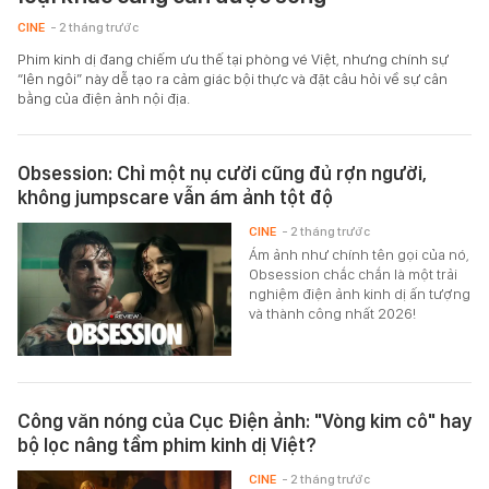
CINE
- 2 tháng trước
Phim kinh dị đang chiếm ưu thế tại phòng vé Việt, nhưng chính sự
“lên ngôi” này dễ tạo ra cảm giác bội thực và đặt câu hỏi về sự cân
bằng của điện ảnh nội địa.
Obsession: Chỉ một nụ cười cũng đủ rợn người,
không jumpscare vẫn ám ảnh tột độ
CINE
- 2 tháng trước
Ám ảnh như chính tên gọi của nó,
Obsession chắc chắn là một trải
nghiệm điện ảnh kinh dị ấn tượng
và thành công nhất 2026!
Công văn nóng của Cục Điện ảnh: "Vòng kim cô" hay
bộ lọc nâng tầm phim kinh dị Việt?
CINE
- 2 tháng trước