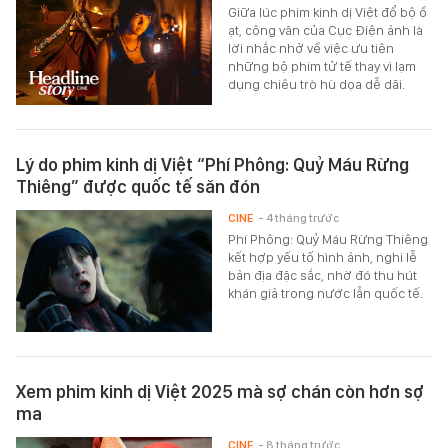
Giữa lúc phim kinh dị Việt đổ bộ ồ
ạt, công văn của Cục Điện ảnh là
lời nhắc nhở về việc ưu tiên
những bộ phim tử tế thay vì lạm
dụng chiêu trò hù dọa dễ dãi.
Lý do phim kinh dị Việt “Phí Phông: Quỷ Máu Rừng
Thiêng” được quốc tế săn đón
CINE
- 4 tháng trước
Phí Phông: Quỷ Máu Rừng Thiêng
kết hợp yếu tố hình ảnh, nghi lễ
bản địa đặc sắc, nhờ đó thu hút
khán giả trong nước lẫn quốc tế.
Xem phim kinh dị Việt 2025 mà sợ chán còn hơn sợ
ma
CINE
- 8 tháng trước