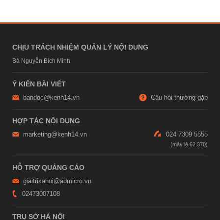
CHỊU TRÁCH NHIỆM QUẢN LÝ NỘI DUNG
Bà Nguyễn Bích Minh
Ý KIẾN BÀI VIẾT
bandoc@kenh14.vn
Câu hỏi thường gặp
HỢP TÁC NỘI DUNG
marketing@kenh14.vn
024 7309 5555
HỖ TRỢ QUẢNG CÁO
giaitrixahoi@admicro.vn
02473007108
TRỤ SỞ HÀ NỘI