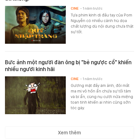
CINE
- 1 năm trước
Tựa phim kinh dị đầu tay của Pom
Nguyễn có nhiều cảnh hù dọa
chất lượng dù nội dung chưa thật
sự tốt.
Bức ảnh một người đàn ông bị "bẻ ngược cổ" khiến
nhiều người kinh hãi
CINE
- 1 năm trước
Gương mặt đầy ám ảnh, đôi mắt
ma mị vô hồn ẩn chứa sự tối tăm
và bí ẩn, cùng nụ cười nửa miệng
toan tính khiến ai nhìn cũng sởn
tóc gáy.
Xem thêm