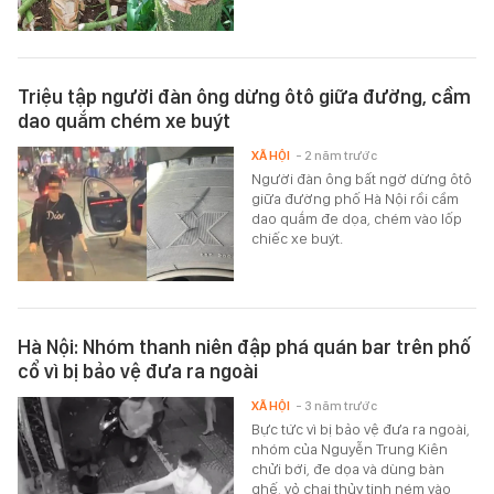
Triệu tập người đàn ông dừng ôtô giữa đường, cầm
dao quắm chém xe buýt
XÃ HỘI
- 2 năm trước
Người đàn ông bất ngờ dừng ôtô
giữa đường phố Hà Nội rồi cầm
dao quắm đe dọa, chém vào lốp
chiếc xe buýt.
Hà Nội: Nhóm thanh niên đập phá quán bar trên phố
cổ vì bị bảo vệ đưa ra ngoài
XÃ HỘI
- 3 năm trước
Bực tức vì bị bảo vệ đưa ra ngoài,
nhóm của Nguyễn Trung Kiên
chửi bới, đe dọa và dùng bàn
ghế, vỏ chai thủy tinh ném vào