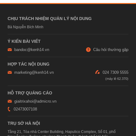
CHỊU TRÁCH NHIỆM QUẢN LÝ NỘI DUNG
Bà Nguyễn Bích Minh
Ý KIẾN BÀI VIẾT
bandoc@kenh14.vn
Câu hỏi thường gặp
HỢP TÁC NỘI DUNG
marketing@kenh14.vn
024 7309 5555
HỖ TRỢ QUẢNG CÁO
giaitrixahoi@admicro.vn
02473007108
TRỤ SỞ HÀ NỘI
Tầng 21, Tòa nhà Center Building, Hapulico Complex, Số 01, phố