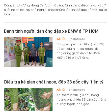
Công an phường Móng Cái 1, tỉnh Quảng Ninh đang điều tra vụ việc 7
ô tô khách loại 45 chỗ nghi bị chọc thủng lốp khi đỗ qua đêm tại đại lộ
Hòa Bình.
Danh tính người đàn ông đập xe BMW ở TP HCM
XÃ HỘI
- 2 năm trước
Công an quận Tân Phú (TP HCM)
đã tạm giữ hình sự người đàn
ông dùng gạch đập ô tô BMW
khiến ô tô bị hư hỏng.
Điều tra kẻ gian chặt ngọn, đẽo 33 gốc cây ‘tiền tỷ’
XÃ HỘI
- 2 năm trước
Khi thăm vườn, gia chủ bàng
hoàng phát hiện 33 cây sầu riêng
bị chặt ngọn, đẽo gốc.