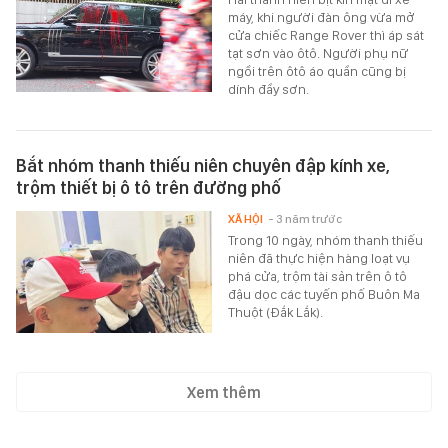
máy, khi người đàn ông vừa mở
cửa chiếc Range Rover thì áp sát
tạt sơn vào ôtô. Người phụ nữ
ngồi trên ôtô áo quần cũng bị
dính đầy sơn.
Bắt nhóm thanh thiếu niên chuyên đập kính xe,
trộm thiết bị ô tô trên đường phố
XÃ HỘI
- 3 năm trước
Trong 10 ngày, nhóm thanh thiếu
niên đã thực hiện hàng loạt vụ
phá cửa, trộm tài sản trên ô tô
đậu dọc các tuyến phố Buôn Ma
Thuột (Đắk Lắk).
Xem thêm