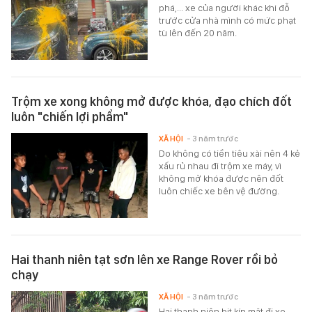
phá,... xe của người khác khi đỗ
trước cửa nhà mình có mức phạt
tù lên đến 20 năm.
Trộm xe xong không mở được khóa, đạo chích đốt
luôn "chiến lợi phẩm"
XÃ HỘI
- 3 năm trước
Do không có tiền tiêu xài nên 4 kẻ
xấu rủ nhau đi trộm xe máy, vì
không mở khóa được nên đốt
luôn chiếc xe bên vệ đường.
Hai thanh niên tạt sơn lên xe Range Rover rồi bỏ
chạy
XÃ HỘI
- 3 năm trước
Hai thanh niên bịt kín mặt đi xe