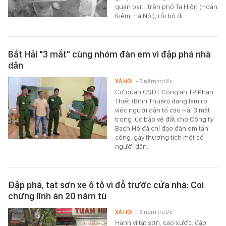
quán bar… trên phố Tạ Hiện (Hoàn
Kiếm, Hà Nội), rồi bỏ đi.
Bắt Hải "3 mắt" cùng nhóm đàn em vì đập phá nhà
dân
XÃ HỘI
- 3 năm trước
Cơ quan CSĐT Công an TP Phan
Thiết (Bình Thuận) đang làm rõ
việc người dân tố cáo Hải 3 mắt
trong lúc bảo vệ đất cho Công ty
Bạch Hồ đã chỉ đạo đàn em tấn
công, gây thương tích một số
người dân.
Đập phá, tạt sơn xe ô tô vì đỗ trước cửa nhà: Coi
chừng lĩnh án 20 năm tù
XÃ HỘI
- 3 năm trước
Hành vi tạt sơn, cào xước, đập