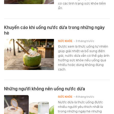
có các tình trạng sức khỏe tiềm
ẩn.
Khuyến cáo khi uống nước dừa trong những ngày
hè
SỨC KHỎE
- 3 tháng trước
Được xem là thức uống tự nhiên
giúp giải nhiệt và bổ sung điện
giải, nước dừa vẫn có thể gây ảnh
hưởng sức khỏe nếu uống quá
nhiều hoặc dùng không đúng
cách.
Những người không nên uống nước dừa
SỨC KHỎE
- 4 tháng trước
Nước dừa là thức uống được
nhiều người yêu thích nhất là
trong những ngày hè nhưng