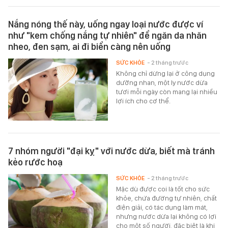
Nắng nóng thế này, uống ngay loại nước được ví
như "kem chống nắng tự nhiên" để ngăn da nhăn
nheo, đen sạm, ai đi biển càng nên uống
SỨC KHỎE
- 2 tháng trước
Không chỉ dừng lại ở công dụng
dưỡng nhan, một ly nước dừa
tươi mỗi ngày còn mang lại nhiều
lợi ích cho cơ thể.
7 nhóm người "đại kỵ" với nước dừa, biết mà tránh
kẻo rước hoạ
SỨC KHỎE
- 2 tháng trước
Mặc dù được coi là tốt cho sức
khỏe, chứa đường tự nhiên, chất
điện giải, có tác dụng làm mát,
nhưng nước dừa lại không có lợi
cho một số người, đặc biệt là khi