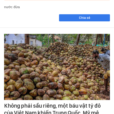
nước đừa
Chia sẻ
Không phải sầu riêng, một báu vật tỷ đô
của Việt Nam khiến Trung Quốc, Mỹ mê