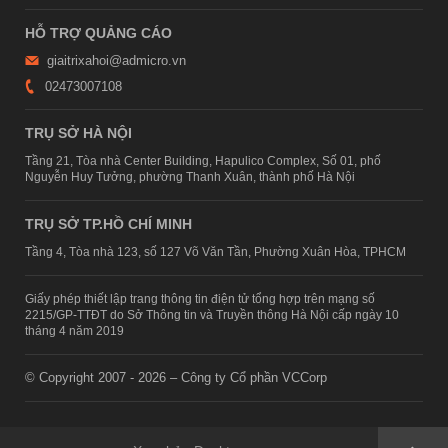
HỖ TRỢ QUẢNG CÁO
giaitrixahoi@admicro.vn
02473007108
TRỤ SỞ HÀ NỘI
Tầng 21, Tòa nhà Center Building, Hapulico Complex, Số 01, phố
Nguyễn Huy Tưởng, phường Thanh Xuân, thành phố Hà Nội
TRỤ SỞ TP.HỒ CHÍ MINH
Tầng 4, Tòa nhà 123, số 127 Võ Văn Tần, Phường Xuân Hòa, TPHCM
Giấy phép thiết lập trang thông tin điện tử tổng hợp trên mạng số
2215/GP-TTĐT do Sở Thông tin và Truyền thông Hà Nội cấp ngày 10
tháng 4 năm 2019
© Copyright 2007 - 2026 – Công ty Cổ phần VCCorp