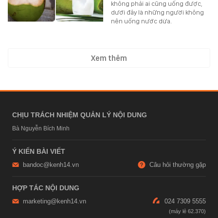
không phải ai cũng uống được,
dưới đây là những người không
nên uống nước dừa.
Xem thêm
CHỊU TRÁCH NHIỆM QUẢN LÝ NỘI DUNG
Bà Nguyễn Bích Minh
Ý KIẾN BÀI VIẾT
bandoc@kenh14.vn
Câu hỏi thường gặp
HỢP TÁC NỘI DUNG
marketing@kenh14.vn
024 7309 5555