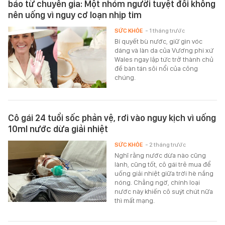
báo từ chuyên gia: Một nhóm người tuyệt đối không
nên uống vì nguy cơ loạn nhịp tim
SỨC KHỎE
- 1 tháng trước
Bí quyết bù nước, giữ gìn vóc
dáng và làn da của Vương phi xứ
Wales ngay lập tức trở thành chủ
đề bàn tán sôi nổi của công
chúng.
Cô gái 24 tuổi sốc phản vệ, rơi vào nguy kịch vì uống
10ml nước dừa giải nhiệt
SỨC KHỎE
- 2 tháng trước
Nghĩ rằng nước dừa nào cũng
lành, cũng tốt, cô gái trẻ mua để
uống giải nhiệt giữa trời hè nắng
nóng. Chẳng ngờ, chính loại
nước này khiến cô suýt chút nữa
thì mất mạng.