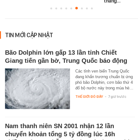
thăng…
TIN MỚI CẬP NHẬT
Bão Dolphin lớn gấp 13 lần tỉnh Chiết
Giang tiến gần bờ, Trung Quốc báo động
Các tỉnh ven biển Trung Quốc
đang khẩn trương chuẩn bị ứng
phó bão Dolphin, cơn bão thứ 4
đổ bộ nước này trong mùa hè…
THẾ GIỚI ĐÓ ĐÂY
-
7 giờ trước
Nam thanh niên SN 2001 nhận 12 lần
chuyển khoản tổng 5 tỷ đồng lúc 16h