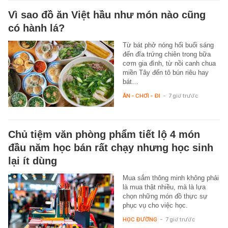
Vì sao đồ ăn Việt hầu như món nào cũng
có hành lá?
Từ bát phở nóng hổi buổi sáng
đến đĩa trứng chiên trong bữa
cơm gia đình, từ nồi canh chua
miền Tây đến tô bún riêu hay
bát…
ĂN - CHƠI - ĐI
-
7 giờ trước
Chủ tiệm văn phòng phẩm tiết lộ 4 món
đầu năm học bán rất chạy nhưng học sinh
lại ít dùng
Mua sắm thông minh không phải
là mua thật nhiều, mà là lựa
chọn những món đồ thực sự
phục vụ cho việc học.
HỌC ĐƯỜNG
-
7 giờ trước