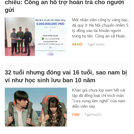
chiều: Công an hỗ trợ hoàn trả cho người
gửi
Một nhân viên công ty vàng bạc,
đá quý ở Hà Nội chuyển nhầm 5
tỷ đồng vào tài khoản người
trùng họ tên. Công an xã Hoàn…
XÃ HỘI
-
7 giờ trước
32 tuổi nhưng đóng vai 16 tuổi, sao nam bị
ví như học sinh lưu ban 10 năm
Khán giả chưa kịp xem hết vài
tập đã đồng loạt chỉ trích màn
"cưa sừng làm nghé" của nam
diễn viên này.
CINE
-
7 giờ trước