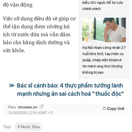
kiểu tức ngực để tự cứu
độ vận động.
chính mình
Việc sử dụng điều độ sẽ giúp cơ
thể tận dụng được những lợi
ích từ nước dừa mà vẫn đảm
bảo cân bằng dinh dưỡng và
Hà Nội: Nam công nhân 27
sức khỏe.
tuổi khó thở, tay chân co
quắp, nhập viện khám vì
tin mình ung thư nhưng
không bị sao
Bác sĩ cảnh báo: 4 thực phẩm tưởng lành
mạnh nhưng ăn sai cách hoá "thuốc độc"
Theo
vtcnews.vn
Copy link
01/06/2026 12:54 (GMT +7)
Tags
Nước Dừa