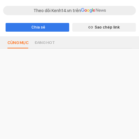
Theo dõi Kenh14.vn trên
Chia sẻ
Sao chép link
CÙNG MỤC
ĐANG HOT