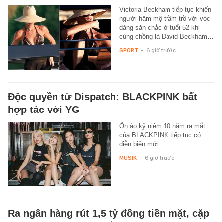
Victoria Beckham tiếp tục khiến
người hâm mộ trầm trồ với vóc
dáng săn chắc ở tuổi 52 khi
cùng chồng là David Beckham…
SPORT
-
6 giờ trước
Độc quyền từ Dispatch: BLACKPINK bất
hợp tác với YG
Ồn ào kỷ niệm 10 năm ra mắt
của BLACKPINK tiếp tục có
diễn biến mới.
MUSIK
-
6 giờ trước
Ra ngân hàng rút 1,5 tỷ đồng tiền mặt, cặp