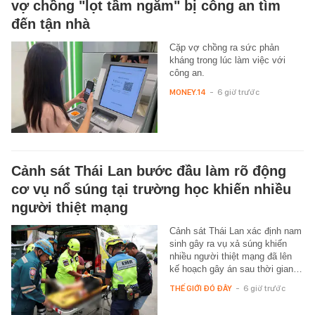
vợ chồng "lọt tầm ngắm" bị công an tìm
đến tận nhà
Cặp vợ chồng ra sức phản
kháng trong lúc làm việc với
công an.
MONEY.14
-
6 giờ trước
Cảnh sát Thái Lan bước đầu làm rõ động
cơ vụ nổ súng tại trường học khiến nhiều
người thiệt mạng
Cảnh sát Thái Lan xác định nam
sinh gây ra vụ xả súng khiến
nhiều người thiệt mạng đã lên
kế hoạch gây án sau thời gian…
THẾ GIỚI ĐÓ ĐÂY
-
6 giờ trước