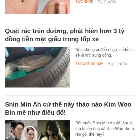
SỨC KHỎE
-
7 giờ trước
Quét rác trên đường, phát hiện hơn 3 tỷ
đồng tiền mặt giấu trong lốp xe
Nếu không ai đến nhận, số tiền
sẽ được sung công.
THẾ GIỚI ĐÓ ĐÂY
-
6 giờ trước
Shin Min Ah cứ thế này thảo nào Kim Woo
Bin mê như điếu đổ!
Rốt cuộc Shin Min Ah đã làm gì
mà khiến ông xã Kim Woo Bin bị
réo gọi thế này?