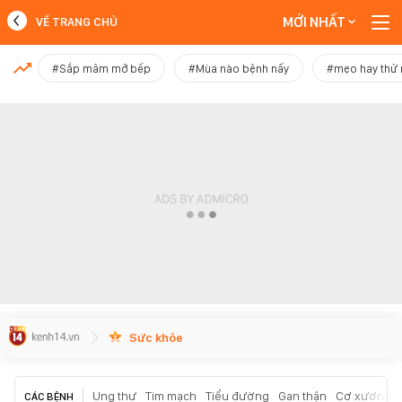
MỚI NHẤT
VỀ TRANG CHỦ
MỚI NHẤT
#Sắp mâm mở bếp
#Mùa nào bệnh nấy
#mẹo hay thử
Xem thêm
Sức khỏe
Ung thư
Tim mạch
Tiểu đường
Gan thận
Cơ xương k
CÁC BỆNH