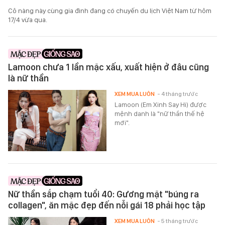
Cô nàng này cùng gia đình đang có chuyến du lịch Việt Nam từ hôm
17/4 vừa qua.
Lamoon chưa 1 lần mặc xấu, xuất hiện ở đâu cũng
là nữ thần
XEM MUA LUÔN
- 4 tháng trước
Lamoon (Em Xinh Say Hi) được
mệnh danh là "nữ thần thế hệ
mới".
Nữ thần sắp chạm tuổi 40: Gương mặt "búng ra
collagen", ăn mặc đẹp đến nỗi gái 18 phải học tập
XEM MUA LUÔN
- 5 tháng trước