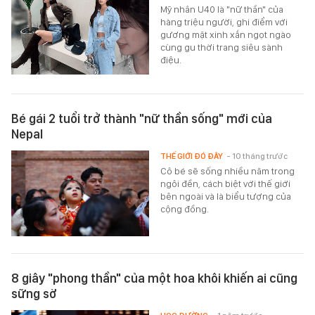
Mỹ nhân U40 là "nữ thần" của
hàng triệu người, ghi điểm với
gương mặt xinh xắn ngọt ngào
cùng gu thời trang siêu sành
điệu.
Bé gái 2 tuổi trở thành "nữ thần sống" mới của
Nepal
THẾ GIỚI ĐÓ ĐÂY
- 10 tháng trước
Cô bé sẽ sống nhiều năm trong
ngôi đền, cách biệt với thế giới
bên ngoài và là biểu tượng của
cộng đồng.
8 giây "phong thần" của một hoa khôi khiến ai cũng
sững sờ