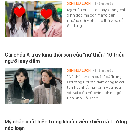
XEM MUA LUÔN
- 1 năm trước
Mỹ nhân phim Hàn này không chỉ
xinh đẹp mà còn mang đến
những gợi ý phối đồ thú vị và dễ
áp dụng.
Gái châu Á truy lùng thỏi son của "nữ thần" 10 triệu
người say đắm
XEM MUA LUÔN
- 1 năm trước
"Nữ thần thanh xuân" xứ Trung -
Chương Nhược Nam đang là cái
tên hot nhất màn ảnh Hoa ngữ
với vai diễn nữ chính phim ngôn
tình Khó Dỗ Dành.
Mỹ nhân xuất hiện trong khuôn viên khiến cả trường
náo loạn