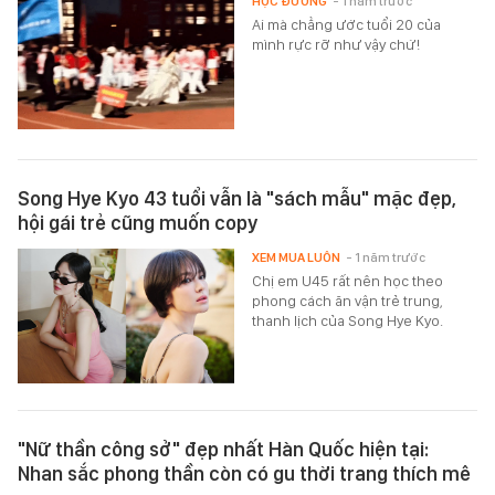
HỌC ĐƯỜNG
- 1 năm trước
Ai mà chẳng ước tuổi 20 của
mình rực rỡ như vậy chứ!
Song Hye Kyo 43 tuổi vẫn là "sách mẫu" mặc đẹp,
hội gái trẻ cũng muốn copy
XEM MUA LUÔN
- 1 năm trước
Chị em U45 rất nên học theo
phong cách ăn vận trẻ trung,
thanh lịch của Song Hye Kyo.
"Nữ thần công sở" đẹp nhất Hàn Quốc hiện tại:
Nhan sắc phong thần còn có gu thời trang thích mê