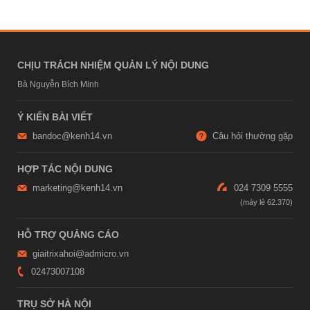
CHỊU TRÁCH NHIỆM QUẢN LÝ NỘI DUNG
Bà Nguyễn Bích Minh
Ý KIẾN BÀI VIẾT
bandoc@kenh14.vn
Câu hỏi thường gặp
HỢP TÁC NỘI DUNG
marketing@kenh14.vn
024 7309 5555
HỖ TRỢ QUẢNG CÁO
giaitrixahoi@admicro.vn
02473007108
TRỤ SỞ HÀ NỘI